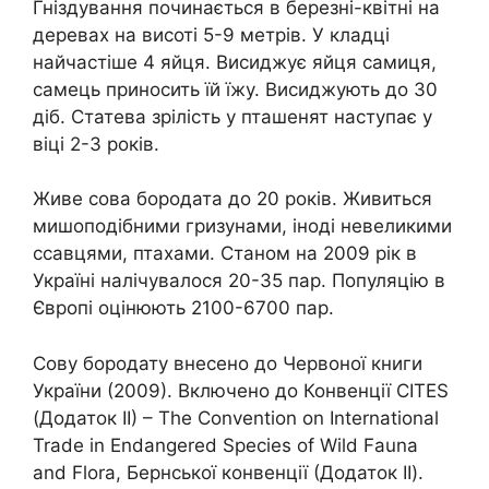
Гніздування починається в березні-квітні на
деревах на висоті 5-9 метрів. У кладці
найчастіше 4 яйця. Висиджує яйця самиця,
самець приносить їй їжу. Висиджують до 30
діб. Статева зрілість у пташенят наступає у
віці 2-3 років.
Живе сова бородата до 20 років. Живиться
мишоподібними гризунами, іноді невеликими
ссавцями, птахами. Станом на 2009 рік в
Україні налічувалося 20-35 пар. Популяцію в
Європі оцінюють 2100-6700 пар.
Сову бородату внесено до Червоної книги
України (2009). Включено до Конвенції CITES
(Додаток II) – The Convention on International
Trade in Endangered Species of Wild Fauna
and Flora, Бернської конвенції (Додаток II).