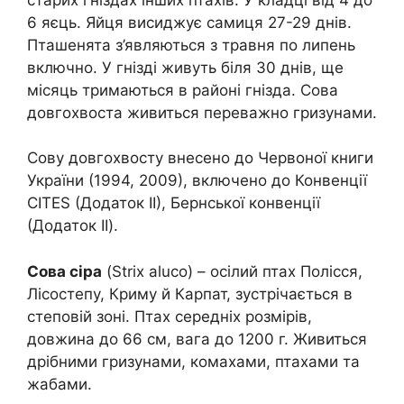
6 яєць. Яйця висиджує самиця 27-29 днів.
Пташенята з’являються з травня по липень
включно. У гнізді живуть біля 30 днів, ще
місяць тримаються в районі гнізда. Сова
довгохвоста живиться переважно гризунами.
Сову довгохвосту внесено до Червоної книги
України (1994, 2009), включено до Конвенції
CITES (Додаток II), Бернської конвенції
(Додаток II).
Сова сіра
(Strix aluco) – осілий птах Полісся,
Лісостепу, Криму й Карпат, зустрічається в
степовій зоні. Птах середніх розмірів,
довжина до 66 см, вага до 1200 г. Живиться
дрібними гризунами, комахами, птахами та
жабами.