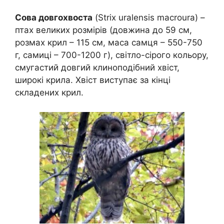
Сова довгохвоста
(Strix uralensis macroura) –
птах великих розмірів (довжина до 59 см,
розмах крил – 115 см, маса самця – 550-750
г, самиці – 700-1200 г), світло-сірого кольору,
смугастий довгий клиноподібний хвіст,
широкі крила. Хвіст виступає за кінці
складених крил.