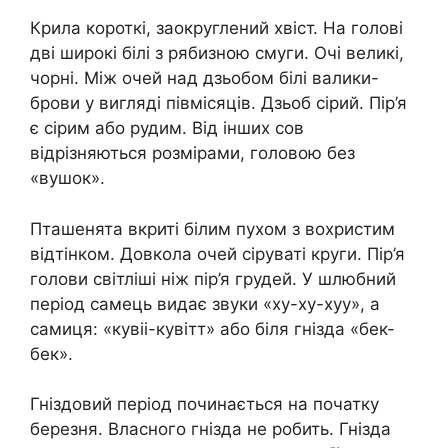
Крила короткі, заокруглений хвіст. На голові
дві широкі білі з рябизною смуги. Очі великі,
чорні. Між очей над дзьобом білі валики-
брови у вигляді півмісяців. Дзьоб сірий. Пір’я
є сірим або рудим. Від інших сов
відрізняються розмірами, головою без
«вушок».
Пташенята вкриті білим пухом з вохристим
відтінком. Довкола очей сіруваті круги. Пір’я
голови світліші ніж пір’я грудей. У шлюбний
період самець видає звуки «ху-ху-хуу», а
самиця: «кувіі-кувітт» або біля гнізда «бек-
бек».
Гніздовий період починається на початку
березня. Власного гнізда не робить. Гнізда