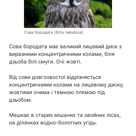
Сова бородата (Strix nebulosa)
Сова бородата має великий лицевий диск з
виразними концентричними колами, біля
дзьоба білі смуги. Очі жовті.
Від сови довгохвостої відрізняється
концентричними колами на лицевому диску,
жовтими очима і темною плямою під
дзьобом.
Мешкає в старих мішаних та хвойних лісах,
на ділянках водно-болотних угідь.