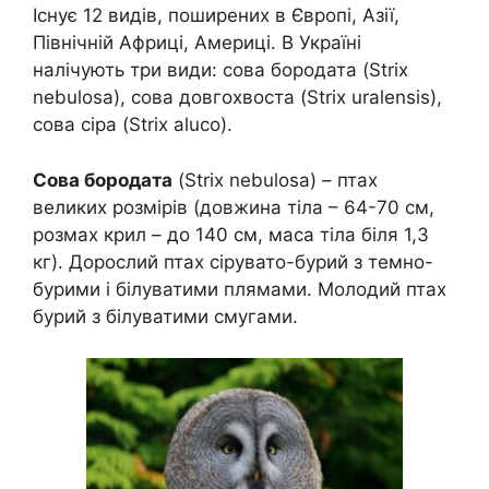
Існує 12 видів, поширених в Європі, Азії,
Північній Африці, Америці. В Україні
налічують три види: сова бородата (Strix
nebulosa), сова довгохвоста (Strix uralensis),
сова сіра (Strix aluco).
Сова бородата
(Strix nebulosa) – птах
великих розмірів (довжина тіла – 64-70 см,
розмах крил – до 140 см, маса тіла біля 1,3
кг). Дорослий птах сірувато-бурий з темно-
бурими і білуватими плямами. Молодий птах
бурий з білуватими смугами.