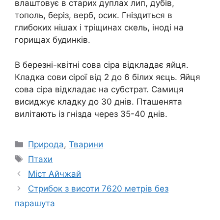
влаштовує в старих дуплах лип, дубів,
тополь, беріз, верб, осик. Гніздиться в
глибоких нішах і тріщинах скель, іноді на
горищах будинків.
В березні-квітні сова сіра відкладає яйця.
Кладка сови сірої від 2 до 6 білих яєць. Яйця
сова сіра відкладає на субстрат. Самиця
висиджує кладку до 30 днів. Пташенята
вилітають із гнізда через 35-40 днів.
Категорії
Природа
,
Тварини
Позначки
Птахи
Міст Айчжай
Стрибок з висоти 7620 метрів без
парашута