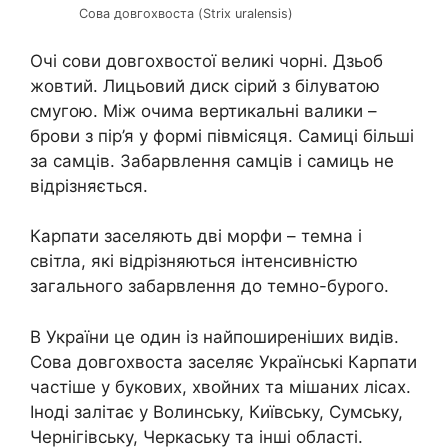
Сова довгохвоста (Strix uralensis)
Очі сови довгохвостої великі чорні. Дзьоб
жовтий. Лицьовий диск сірий з білуватою
смугою. Між очима вертикальні валики –
брови з пір’я у формі півмісяця. Самиці більші
за самців. Забарвлення самців і самиць не
відрізняється.
Карпати заселяють дві морфи – темна і
світла, які відрізняються інтенсивністю
загального забарвлення до темно-бурого.
В України це один із найпоширеніших видів.
Сова довгохвоста заселяє Українські Карпати
частіше у букових, хвойних та мішаних лісах.
Іноді залітає у Волинську, Київську, Сумську,
Чернігівську, Черкаську та інші області.