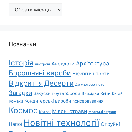
Архіви
Позначки
Історія
Архітектура
Анекдоти
Айстрові
Борошняні вироби
Бісквіти і торти
Відкриття
Десерти
Дріжджове тісто
Загадки
Закуски і бутерброди
Знахідки
Квіти
Китай
Кондитерські вироби
Консервування
Комахи
Космос
М'ясні страви
Котові
Молочні страви
Новітні технології
Напої
Отруйні