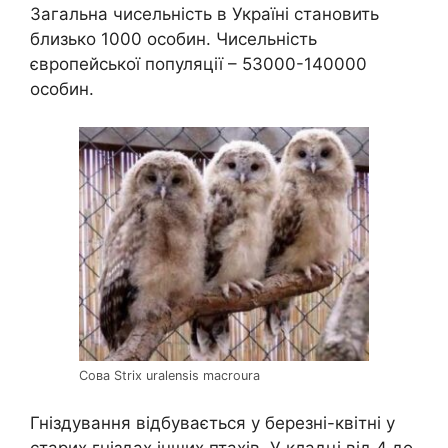
Загальна чисельність в Україні становить
близько 1000 особин. Чисельність
європейської популяції – 53000-140000
особин.
Сова Strix uralensis macroura
Гніздування відбувається у березні-квітні у
старих гніздах інших птахів. У кладці від 4 до