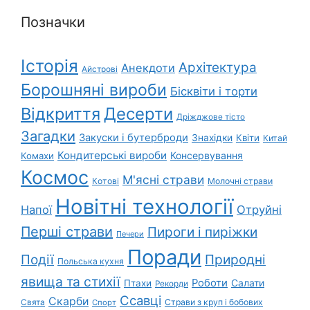
Позначки
Історія
Архітектура
Анекдоти
Айстрові
Борошняні вироби
Бісквіти і торти
Відкриття
Десерти
Дріжджове тісто
Загадки
Закуски і бутерброди
Знахідки
Квіти
Китай
Кондитерські вироби
Консервування
Комахи
Космос
М'ясні страви
Котові
Молочні страви
Новітні технології
Напої
Отруйні
Перші страви
Пироги і пиріжки
Печери
Поради
Природні
Події
Польська кухня
явища та стихії
Роботи
Салати
Птахи
Рекорди
Ссавці
Скарби
Свята
Страви з круп і бобових
Спорт