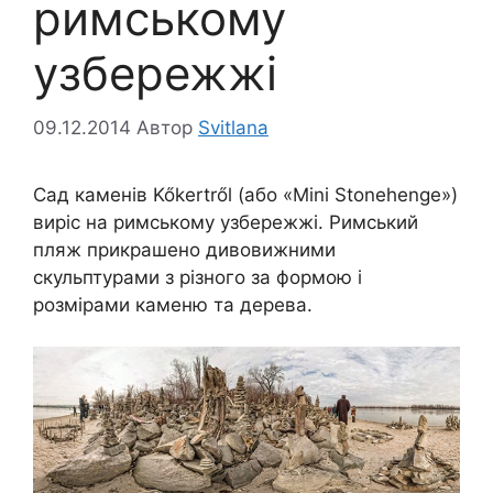
римському
узбережжі
09.12.2014
Автор
Svitlana
Сад каменів Kőkertről (або «Mini Stonehenge»)
виріс на римському узбережжі. Римський
пляж прикрашено дивовижними
скульптурами з різного за формою і
розмірами каменю та дерева.