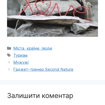
Категорії
Міста, країни, люди
Позначки
Туризм
Мужужі
Гаджет-тренер Second Nature
Залишити коментар