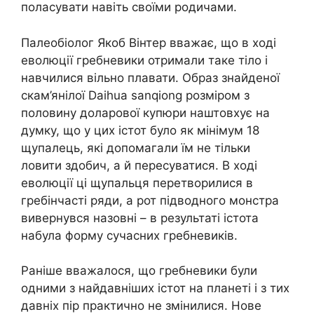
поласувати навіть своїми родичами.
Палеобіолог Якоб Вінтер вважає, що в ході
еволюції гребневики отримали таке тіло і
навчилися вільно плавати. Образ знайденої
скам’янілої Daihua sanqiong розміром з
половину доларової купюри наштовхує на
думку, що у цих істот було як мінімум 18
щупалець, які допомагали їм не тільки
ловити здобич, а й пересуватися. В ході
еволюції ці щупальця перетворилися в
гребінчасті ряди, а рот підводного монстра
вивернувся назовні – в результаті істота
набула форму сучасних гребневиків.
Раніше вважалося, що гребневики були
одними з найдавніших істот на планеті і з тих
давніх пір практично не змінилися. Нове