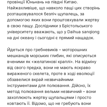
провінції Юньнань на півдні Китаю.
Найжахливіше, що навколо пащі цих створінь
розташовувалося безліч щупалець, за
допомогою яких вони проштовхували жертву
в свою пащу. Дослідники з Брістольського
університету вважають, що у Daihua sanqiong
на дні океану і сьогодні є прямий нащадок.
Йдеться про гребневиків – моторошних
мешканців морських глибин, які описуються
вченими як «желатинові краплі». На відміну
від свого предка, вони не мають яскраво
вираженого скелета, проте в ході еволюції
обзавелися вкрай незвичайними
інструментами для полювання. Дійсно, їх
метод полювання вельми незвичний – вони
захоплюють жертву щупальцями і просто
ковтають її. Відомо, що не гребують вони