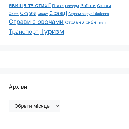
явища та стихії
Роботи
Салати
Птахи
Рекорди
Ссавці
Скарби
Свята
Страви з круп і бобових
Спорт
Страви з овочами
Страви з риби
Теорії
Туризм
Транспорт
Архіви
Архіви