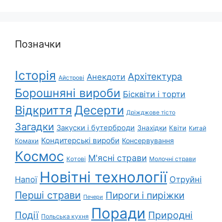
Позначки
Історія
Архітектура
Анекдоти
Айстрові
Борошняні вироби
Бісквіти і торти
Відкриття
Десерти
Дріжджове тісто
Загадки
Закуски і бутерброди
Знахідки
Квіти
Китай
Кондитерські вироби
Консервування
Комахи
Космос
М'ясні страви
Котові
Молочні страви
Новітні технології
Напої
Отруйні
Перші страви
Пироги і пиріжки
Печери
Поради
Події
Природні
Польська кухня