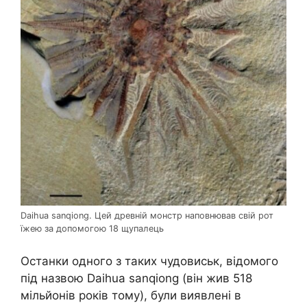
Daihua sanqiong. Цей древній монстр наповнював свій рот
їжею за допомогою 18 щупалець
Останки одного з таких чудовиськ, відомого
під назвою Daihua sanqiong (він жив 518
мільйонів років тому), були виявлені в