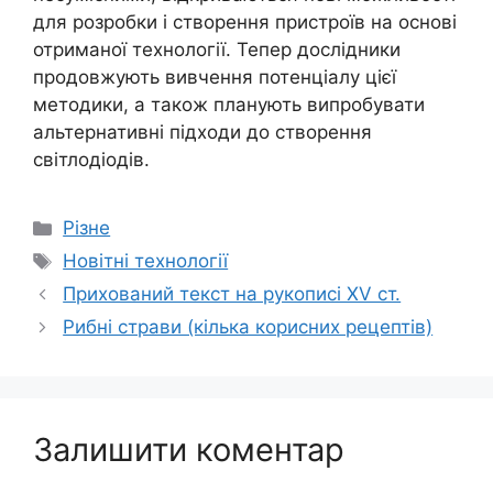
для розробки і створення пристроїв на основі
отриманої технології. Тепер дослідники
продовжують вивчення потенціалу цієї
методики, а також планують випробувати
альтернативні підходи до створення
світлодіодів.
Категорії
Різне
Позначки
Новітні технології
Прихований текст на рукописі XV ст.
Рибні страви (кілька корисних рецептів)
Залишити коментар