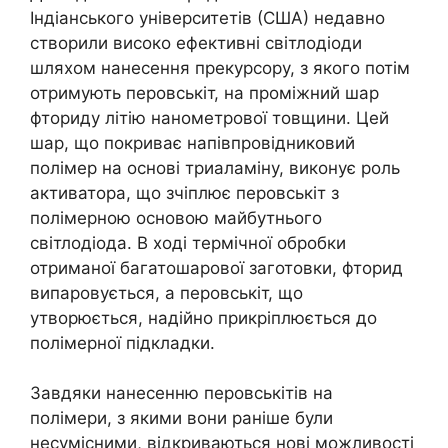
Індіанського університетів (США) недавно
створили високо ефективні світлодіоди
шляхом нанесення прекурсору, з якого потім
отримують перовськіт, на проміжний шар
фториду літію нанометрової товщини. Цей
шар, що покриває напівпровідниковий
полімер на основі триаламіну, виконує роль
активатора, що зчіплює перовськіт з
полімерною основою майбутнього
світлодіода. В ході термічної обробки
отриманої багатошарової заготовки, фторид
випаровується, а перовськіт, що
утворюється, надійно прикріплюється до
полімерної підкладки.
Завдяки нанесенню перовськітів на
полімери, з якими вони раніше були
несумісними, відкриваються нові можливості