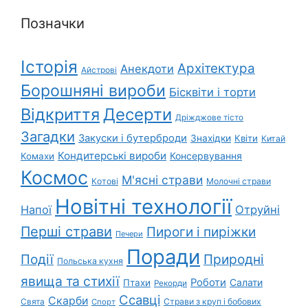
Позначки
Історія
Архітектура
Анекдоти
Айстрові
Борошняні вироби
Бісквіти і торти
Відкриття
Десерти
Дріжджове тісто
Загадки
Закуски і бутерброди
Знахідки
Квіти
Китай
Кондитерські вироби
Консервування
Комахи
Космос
М'ясні страви
Котові
Молочні страви
Новітні технології
Напої
Отруйні
Перші страви
Пироги і пиріжки
Печери
Поради
Природні
Події
Польська кухня
явища та стихії
Роботи
Салати
Птахи
Рекорди
Ссавці
Скарби
Свята
Страви з круп і бобових
Спорт