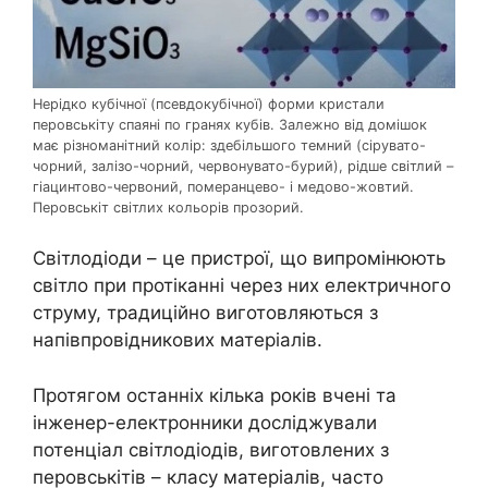
Нерідко кубічної (псевдокубічної) форми кристали
перовськіту спаяні по гранях кубів. Залежно від домішок
має різноманітний колір: здебільшого темний (сірувато-
чорний, залізо-чорний, червонувато-бурий), рідше світлий –
гіацинтово-червоний, померанцево- і медово-жовтий.
Перовськіт світлих кольорів прозорий.
Світлодіоди – це пристрої, що випромінюють
світло при протіканні через них електричного
струму, традиційно виготовляються з
напівпровідникових матеріалів.
Протягом останніх кілька років вчені та
інженер-електронники досліджували
потенціал світлодіодів, виготовлених з
перовськітів – класу матеріалів, часто