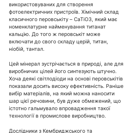
використовуваних для створення
фотоелектричних пристроїв. Хімічний склад
класичного перовськіту – CaTiO3, який має
номенклатурне найменування титанат
кальцію. До того ж перовськіт може
включати до свого складу церій, титан,
ніобій, тантал.
Цей мінерал зустрічається в природі, але для
виробничих цілей його синтезують штучно.
Хоча деякі світлодіоди на основі перовськітів
показали досить високу ефективність. Раніше
вибір матеріалів, на який можна наносити
шар цієї речовини, був дуже обмежений, що
істотно гальмувало впровадження такої
технології в промислове виробництво.
Дослідники з Кембриджського та