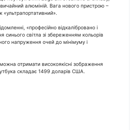
 звичайний алюміній. Вага нового пристрою –
як «ультрапортативний».
ідомленні, «професійно відкалібровано і
я синього світла зі збереженням кольорів
ного напруження очей до мінімуму і
 можна отримати високоякісні зображення
ноутбука складає 1499 доларів США.