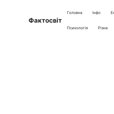
Перейти
до
Головна
Інфо
Е
вмісту
Фактосвіт
Психологія
Різне