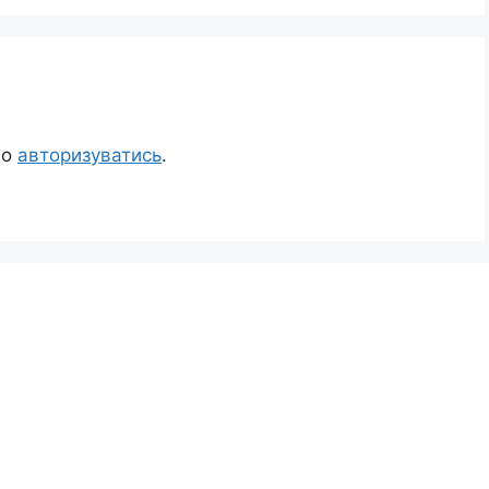
но
авторизуватись
.