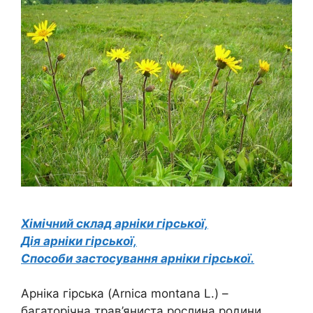
Хімічний склад арніки гірської,
Дія арніки гірської,
Способи застосування арніки гірської.
Арніка гірська (Arnica montana L.) –
багаторічна трав’яниста рослина родини