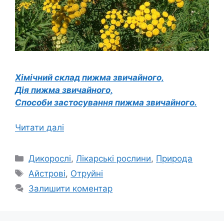
Хімічний склад пижма звичайного,
Дія пижма звичайного,
Способи застосування пижма звичайного.
Читати далі
Категорії
Дикорослі
,
Лікарські рослини
,
Природа
Позначки
Айстрові
,
Отруйні
Залишити коментар