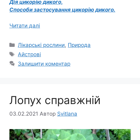
Дія цикорію дикого,
Способи застосування цикорію дикого.
Читати далі
Категорії
Лікарські рослини
,
Природа
Позначки
Айстрові
Залишити коментар
Лопух справжній
03.02.2021
Автор
Svitlana