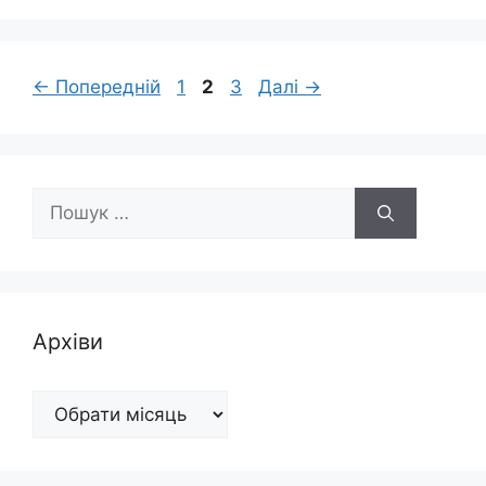
Сторінка
Сторінка
Сторінка
←
Попередній
1
2
3
Далі
→
Пошук:
Архіви
Архіви