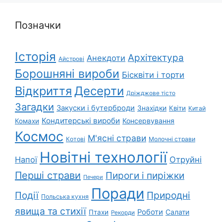
Позначки
Історія
Архітектура
Анекдоти
Айстрові
Борошняні вироби
Бісквіти і торти
Відкриття
Десерти
Дріжджове тісто
Загадки
Закуски і бутерброди
Знахідки
Квіти
Китай
Кондитерські вироби
Консервування
Комахи
Космос
М'ясні страви
Котові
Молочні страви
Новітні технології
Напої
Отруйні
Перші страви
Пироги і пиріжки
Печери
Поради
Природні
Події
Польська кухня
явища та стихії
Роботи
Салати
Птахи
Рекорди