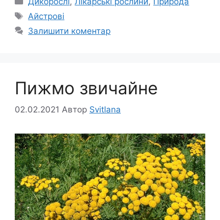
Дикорослі
,
Лікарські рослини
,
Природа
Позначки
Айстрові
Залишити коментар
Пижмо звичайне
02.02.2021
Автор
Svitlana