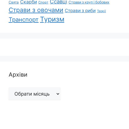
Ссавці
Скарби
Свята
Страви з круп і бобових
Спорт
Страви з овочами
Страви з риби
Теорії
Туризм
Транспорт
Архіви
Архіви