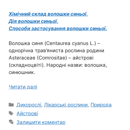
Хімічний склад волошки синьої,
Дія волошки синьої,
Способи застосування волошки синьої.
Волошка синя (Centaurea cyanus L.) –
однорічна трав’яниста рослина родини
Asteraceae (Comrositae) – айстрові
(складноцвіті). Народні назви: волошка,
синюшник.
Читати далі
Категорії
Дикорослі
,
Лікарські рослини
,
Природа
Позначки
Айстрові
Залишити коментар