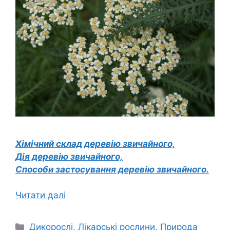
Хімічний склад деревію звичайного,
Дія деревію звичайного,
Способи застосування деревію звичайного.
Читати далі
Категорії
Дикорослі
,
Лікарські рослини
,
Природа