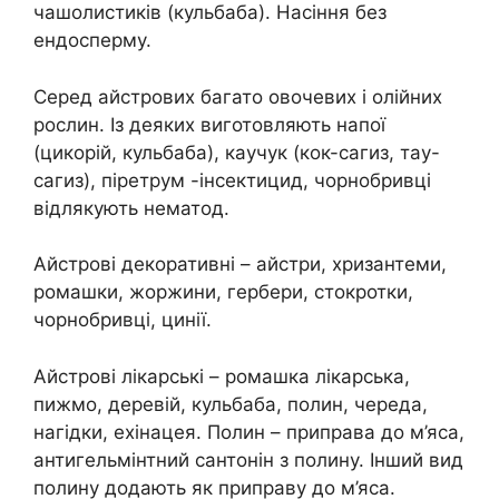
чашолистиків (кульбаба). Насіння без
ендосперму.
Серед айстрових багато овочевих і олійних
рослин. Із деяких виготовляють напої
(цикорій, кульбаба), каучук (кок-сагиз, тау-
сагиз), піретрум -інсектицид, чорнобривці
відлякують нематод.
Айстрові декоративні – айстри, хризантеми,
ромашки, жоржини, гербери, стокротки,
чорнобривці, цинії.
Айстрові лікарські – ромашка лікарська,
пижмо, деревій, кульбаба, полин, череда,
нагідки, ехінацея. Полин – приправа до м’яса,
антигельмінтний сантонін з полину. Інший вид
полину додають як приправу до м’яса.