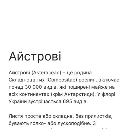
Айстрові
Айстрові (Asteraceae) – це родина
Складноцвітих (Compositae) рослин, включає
понад 30 000 видів, які поширені майже на
всіх континентах (крім Антарктиди). У флорі
України зустрічається 695 видів.
Листя просте або складне, без прилистків,
бувають голко- або лускоподібне. З