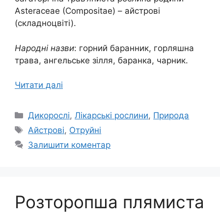
Asteraceae (Compositae) – айстрові
(складноцвіті).
Народні назви
: горний баранник, горляшна
трава, ангельське зілля, баранка, чарник.
Читати далі
Категорії
Дикорослі
,
Лікарські рослини
,
Природа
Позначки
Айстрові
,
Отруйні
Залишити коментар
Розторопша плямиста