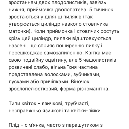
зростанням двох плодолистиків, зав’язь
нижня, приймочка дволопатева. 5 тичинок
зростаються у ділянці пиляків (так
утворюється циліндр навколо стовпчика
маточки). Коли приймочка і стовпчик ростуть
крізь цей циліндр, пиляки відштовхуються
назовні, що сприяє поширенню пилку і
перешкоджає самозапиленню. Квітка має
свою подвійну оцвітину, але 5 чашолистиків
розвинені слабо, вільна їхня частина
представлена волосками, зубчиками,
лусками або причіпками. Віночок
зрослопелюстковий, форма різноманітна.
Типи квіток – язичкові, трубчасті,
несправжньо язичкові та квітки-лійки.
Плід – сім’янка, часто з парашутиком з