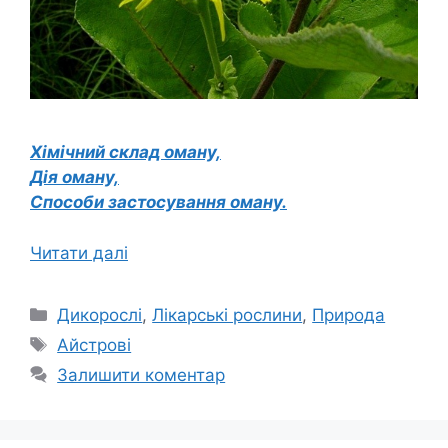
Хімічний склад оману,
Дія оману,
Способи застосування оману.
Читати далі
Категорії
Дикорослі
,
Лікарські рослини
,
Природа
Позначки
Айстрові
Залишити коментар