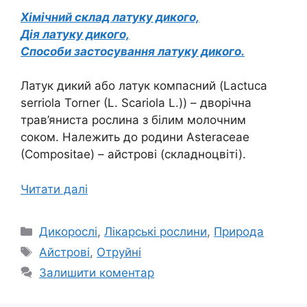
Хімічний склад латуку дикого,
Дія латуку дикого,
Способи застосування латуку дикого.
Латук дикий або латук компасний (Lactuca
serriola Torner (L. Scariola L.)) – дворічна
трав’яниста рослина з білим молочним
соком. Належить до родини Asteraceae
(Compositae) – айстрові (складноцвіті).
Читати далі
Категорії
Дикорослі
,
Лікарські рослини
,
Природа
Позначки
Айстрові
,
Отруйні
Залишити коментар