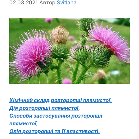
02.03.2021
Автор
Svitlana
Хімічний склад розторопші плямистої,
Дія розторопші плямистої,
Способи застосування розторопші
плямистої,
Олія розторопші та її властивості.