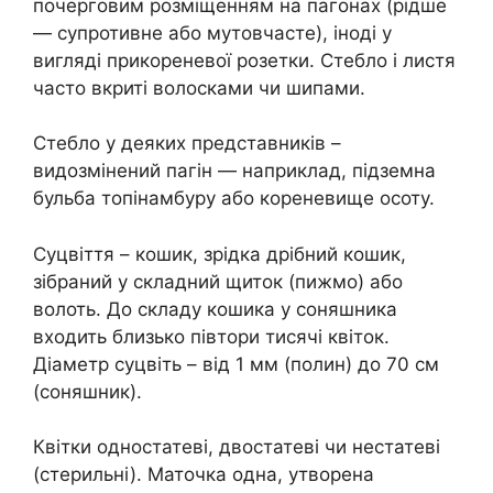
почерговим розміщенням на пагонах (рідше
— супротивне або мутовчасте), іноді у
вигляді прикореневої розетки. Стебло і листя
часто вкриті волосками чи шипами.
Стебло у деяких представників –
видозмінений пагін — наприклад, підземна
бульба топінамбуру або кореневище осоту.
Суцвіття – кошик, зрідка дрібний кошик,
зібраний у складний щиток (пижмо) або
волоть. До складу кошика у соняшника
входить близько півтори тисячі квіток.
Діаметр суцвіть – від 1 мм (полин) до 70 см
(соняшник).
Квітки одностатеві, двостатеві чи нестатеві
(стерильні). Маточка одна, утворена