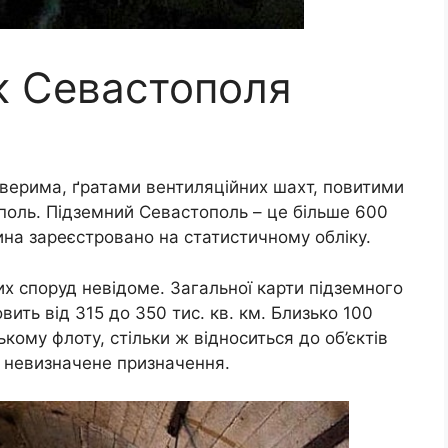
к Севастополя
верима, ґратами вентиляційних шахт, повитими
оль. Підземний Севастополь – це більше 600
ина зареєстровано на статистичному обліку.
х споруд невідоме. Загальної карти підземного
вить від 315 до 350 тис. кв. км. Близько 100
ому флоту, стільки ж відноситься до об’єктів
ь невизначене призначення.