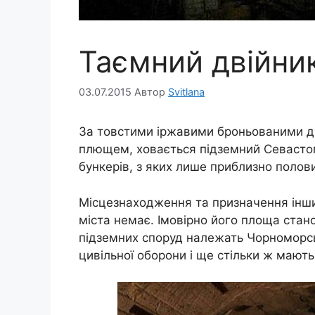
Таємний двійни
03.07.2015
Автор
Svitlana
За товстими іржавими броньованими д
плющем, ховається підземний Севастоп
бункерів, з яких лише приблизно полов
Місцезнаходження та призначення інши
міста немає. Імовірно його площа стано
підземних споруд належать Чорноморськ
цивільної оборони і ще стільки ж мают