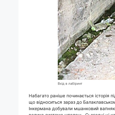
Вхід в лабіринт
Набагато раніше починається історія п
що відноситься зараз до Балаклавськом
Інкермана добували мшанковий вапняк, і
велика система штолень. Сьогодні ці к