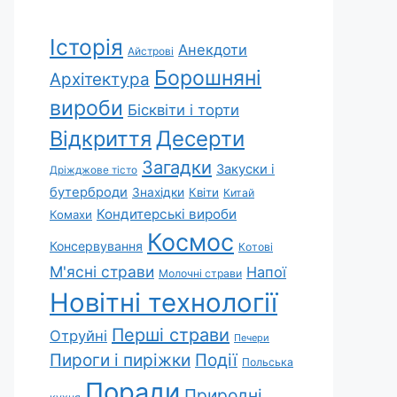
Історія
Анекдоти
Айстрові
Борошняні
Архітектура
вироби
Бісквіти і торти
Відкриття
Десерти
Загадки
Закуски і
Дріжджове тісто
бутерброди
Знахідки
Квіти
Китай
Кондитерські вироби
Комахи
Космос
Консервування
Котові
М'ясні страви
Напої
Молочні страви
Новітні технології
Перші страви
Отруйні
Печери
Пироги і пиріжки
Події
Польська
Поради
Природні