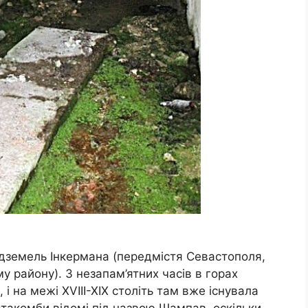
ідземель Інкермана (передмістя Севастополя,
у району). З незапам’ятних часів в горах
 на межі XVIII-XIX століть там вже існувала
атакомби відомі під назвою Шампав, оскільки