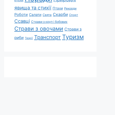
кухня
явища та стихії
Птахи
Рекорди
Скарби
Роботи
Салати
Свята
Спорт
Ссавці
Страви з круп і бобових
Страви з овочами
Страви з
Туризм
Транспорт
риби
Теорії