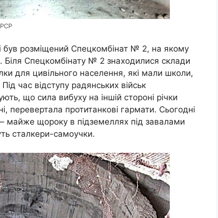
СРСР
 був розміщений Спецкомбінат № 2, на якому
и. Біля Спецкомбінату № 2 знаходилися склади
лки для цивільного населення, які мали школи,
. Під час відступу радянських військ
ють, що сила вибуху на іншій стороні річки
ні, перевертала протитанкові гармати. Сьогодні
– майже щороку в підземеллях під завалами
нуть сталкери-самоучки.