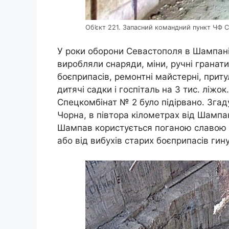
Об’єкт 221. Запасний командний пункт ЧФ 
У роки оборони Севастополя в Шампані
виробляли снаряди, міни, ручні гранат
боєприпасів, ремонтні майстерні, приту
дитячі садки і госпіталь на 3 тис. ліжок
Спецкомбінат № 2 було підірвано. Згаду
Чорна, в півтора кілометрах від Шампа
Шампав користується поганою славою 
або від вибухів старих боєприпасів ги