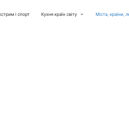
кстрим і спорт
Кухня країн світу
Міста, країни, 