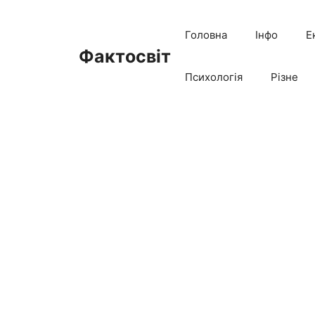
Перейти
до
Головна
Інфо
Е
вмісту
Фактосвіт
Психологія
Різне