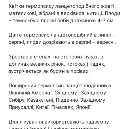
Квітки термопсису ланцетоподібного жовті,
метеликові, зібрані в верхівкові китиці. Плоди
– темно-бурі плоскі боби довжиною 4-7 см.
Цвіте термопсис ланцетоподібний в липні –
серпні, плоди дозрівають в серпні – вересні.
Зростає в степах, на степових луках, в
долинах великих річок, потоках і падях,
зустрічається як бур’ян в посівах.
Поширений термопсис ланцетоподібний в
Північній Америці, Східному і Західному
Сибіру, Казахстані, Південно-Західному
Приураллі, Китаї, Гімалаях, Японії.
Для лікування використовують надземну
частину (траву) і насіння термопсису