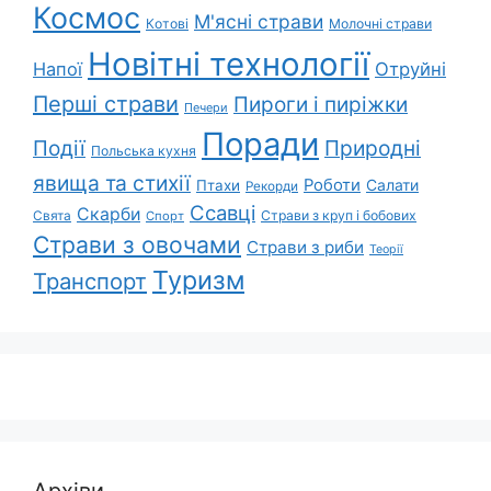
Космос
М'ясні страви
Котові
Молочні страви
Новітні технології
Напої
Отруйні
Перші страви
Пироги і пиріжки
Печери
Поради
Природні
Події
Польська кухня
явища та стихії
Роботи
Салати
Птахи
Рекорди
Ссавці
Скарби
Свята
Страви з круп і бобових
Спорт
Страви з овочами
Страви з риби
Теорії
Туризм
Транспорт