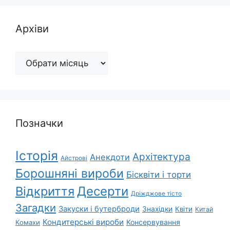
Архіви
Архіви
Позначки
Історія
Архітектура
Анекдоти
Айстрові
Борошняні вироби
Бісквіти і торти
Відкриття
Десерти
Дріжджове тісто
Загадки
Закуски і бутерброди
Знахідки
Квіти
Китай
Кондитерські вироби
Консервування
Комахи