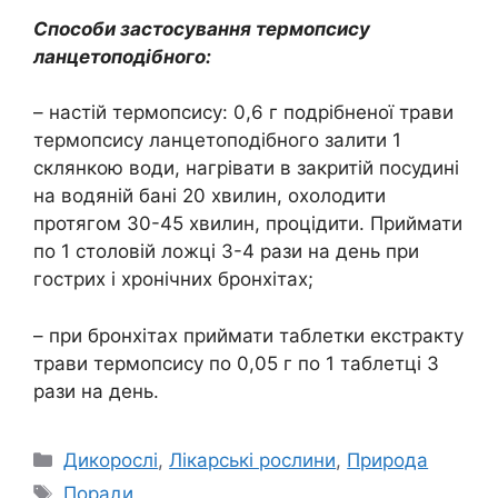
Способи застосування термопсису
ланцетоподібного:
– настій термопсису: 0,6 г подрібненої трави
термопсису ланцетоподібного залити 1
склянкою води, нагрівати в закритій посудині
на водяній бані 20 хвилин, охолодити
протягом 30-45 хвилин, процідити. Приймати
по 1 столовій ложці 3-4 рази на день при
гострих і хронічних бронхітах;
– при бронхітах приймати таблетки екстракту
трави термопсису по 0,05 г по 1 таблетці 3
рази на день.
Категорії
Дикорослі
,
Лікарські рослини
,
Природа
Позначки
Поради