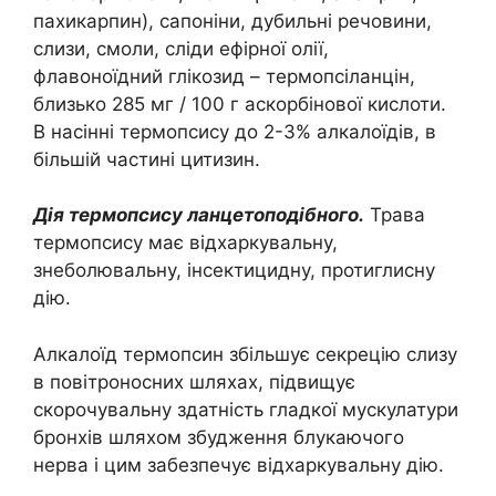
пахикарпин), сапоніни, дубильні речовини,
слизи, смоли, сліди ефірної олії,
флавоноїдний глікозид – термопсіланцін,
близько 285 мг / 100 г аскорбінової кислоти.
В насінні термопсису до 2-3% алкалоїдів, в
більшій частині цитизин.
Дія термопсису ланцетоподібного.
Трава
термопсису має відхаркувальну,
знеболювальну, інсектицидну, протиглисну
дію.
Алкалоїд термопсин збільшує секрецію слизу
в повітроносних шляхах, підвищує
скорочувальну здатність гладкої мускулатури
бронхів шляхом збудження блукаючого
нерва і цим забезпечує відхаркувальну дію.