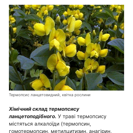
Термопсис ланцетовидний, квітка рослини
Хімічний склад термопсису
ланцетоподібного.
У траві термопсису
містяться алкалоїди (термопсин,
гомотермопсин, метилцитизин, анагірин,