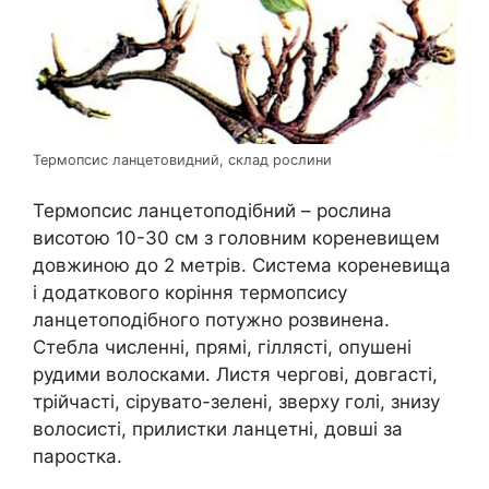
Термопсис ланцетовидний, склад рослини
Термопсис ланцетоподібний – рослина
висотою 10-30 см з головним кореневищем
довжиною до 2 метрів. Система кореневища
і додаткового коріння термопсису
ланцетоподібного потужно розвинена.
Стебла численні, прямі, гіллясті, опушені
рудими волосками. Листя чергові, довгасті,
трійчасті, сірувато-зелені, зверху голі, знизу
волосисті, прилистки ланцетні, довші за
паростка.