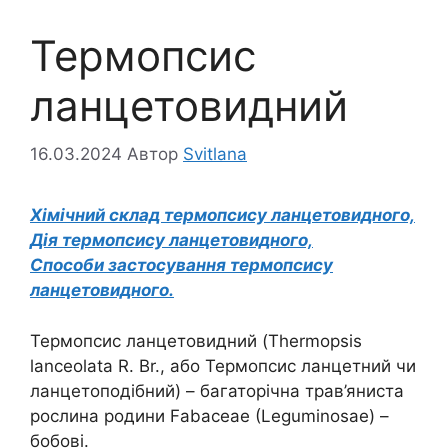
Термопсис
ланцетовидний
16.03.2024
Автор
Svitlana
Хімічний склад термопсису ланцетовидного,
Дія термопсису ланцетовидного,
Способи застосування термопсису
ланцетовидного.
Термопсис ланцетовидний (Thermopsis
lanceolata R. Br., або Термопсис ланцетний чи
ланцетоподібний) – багаторічна трав’яниста
рослина родини Fabaceae (Leguminosae) –
бобові.