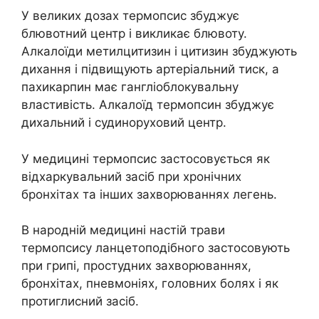
У великих дозах термопсис збуджує
блювотний центр і викликає блювоту.
Алкалоїди метилцитизин і цитизин збуджують
дихання і підвищують артеріальний тиск, а
пахикарпин має гангліоблокувальну
властивість. Алкалоїд термопсин збуджує
дихальний і судиноруховий центр.
У медицині термопсис застосовується як
відхаркувальний засіб при хронічних
бронхітах та інших захворюваннях легень.
В народній медицині настій трави
термопсису ланцетоподібного застосовують
при грипі, простудних захворюваннях,
бронхітах, пневмоніях, головних болях і як
протиглисний засіб.