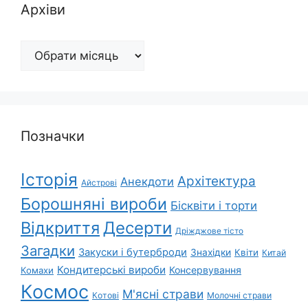
Архіви
Архіви
Позначки
Історія
Архітектура
Анекдоти
Айстрові
Борошняні вироби
Бісквіти і торти
Відкриття
Десерти
Дріжджове тісто
Загадки
Закуски і бутерброди
Знахідки
Квіти
Китай
Кондитерські вироби
Консервування
Комахи
Космос
М'ясні страви
Котові
Молочні страви