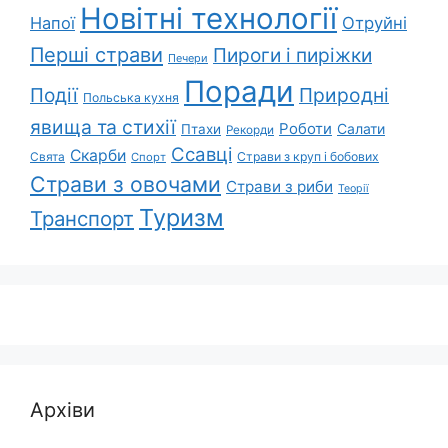
Новітні технології
Напої
Отруйні
Перші страви
Пироги і пиріжки
Печери
Поради
Події
Природні
Польська кухня
явища та стихії
Роботи
Салати
Птахи
Рекорди
Ссавці
Скарби
Свята
Страви з круп і бобових
Спорт
Страви з овочами
Страви з риби
Теорії
Туризм
Транспорт
Архіви