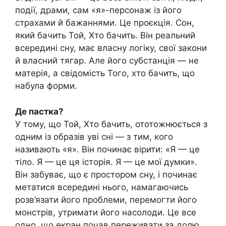
події, драми, сам «я»-персонаж із його
страхами й бажаннями. Це проєкція. Сон,
який бачить Той, Хто бачить. Він реальний
всередині сну, має власну логіку, свої закони
й власний тягар. Але його субстанція — не
матерія, а свідомість Того, хто бачить, що
набула форми.
Де пастка?
У тому, що Той, Хто бачить, ототожнюється з
одним із образів уві сні — з тим, кого
називають «я». Він починає вірити: «Я — це
тіло. Я — це ця історія. Я — це мої думки».
Він забуває, що є простором сну, і починає
метатися всередині нього, намагаючись
розв’язати його проблеми, перемогти його
монстрів, утримати його насолоди. Це все
одно, що екран почав переживати за долю