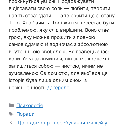
прокинутися уві сні. Продовжувати
відігравати свою роль — любити, творити,
навіть страждати, — але робити це зі стану
Того, Хто бачить. Тоді життя перестає бути
проблемою, яку слід вирішити. Воно стає
грою, яку можна прожити з повною
самовіддачею й водночас з абсолютною
внутрішньою свободою. Бо гравець знає:
коли п’єса закінчиться, він зніме костюм і
залишиться собою — чистою, нічим не
зумовленою Свідомістю, для якої вся ця
історія була лише одним сном із
нескінченності.
Джерело
Категорії
Психологія
Позначки
Поради
Що відомо про перебування мишей у