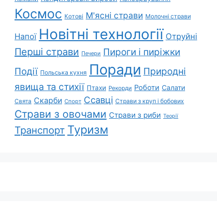
Космос
М'ясні страви
Котові
Молочні страви
Новітні технології
Напої
Отруйні
Перші страви
Пироги і пиріжки
Печери
Поради
Природні
Події
Польська кухня
явища та стихії
Роботи
Салати
Птахи
Рекорди
Ссавці
Скарби
Свята
Страви з круп і бобових
Спорт
Страви з овочами
Страви з риби
Теорії
Туризм
Транспорт