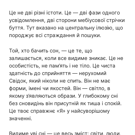
Це не дві різні істоти. Це — дві фази одного
усвідомлення, дві сторони мебіусової стрічки
буття. Тут вказано на центральну ілюзію, що
породжує всі страждання й пошуки.
Той, хто бачить сон, — це те, що
залишається, коли все видиме зникає. Це не
особистість, не пам’ять і не тіло. Це чиста
здатність до сприйняття — нерухомий
Свідок, який ніколи не спить. Він не має
форми, імені чи якостей. Він — світло, в
якому з’являються образи. У глибокому сні
без сновидінь він присутній як тиша і спокій.
Це твоє справжнє «Я» у найсуворішому
значенні.
Видиме уві сні — це весь зміст: світи, люди,