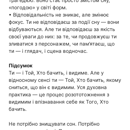
трагедією. Воно стає просто змістом сну,
«погодою» у світі форм.
• Відповідальність не зникає, але змінює
фокус. Ти не відповідаєш за події сну — вони
відбуваються. Але ти відповідаєш за якість
своєї уваги до них: за те, чи продовжуєш ти
зливатися з персонажем, чи пам’ятаєш, що
ти — і глядач, і сцена водночас.
Підсумок
Ти — і Той, Хто бачить, і видиме. Але у
відносному сенсі ти — Той, Хто бачить, якому
сниться, що він є видимим. Уся духовна
практика — це процес розототожнення з
видимим і впізнавання себе як Того, Хто
бачить.
Не потрібно знищувати сон. Потрібно