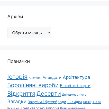
Архіви
Архіви
Позначки
Історія
Архітектура
Анекдоти
Айстрові
Борошняні вироби
Бісквіти і торти
Відкриття
Десерти
Дріжджове тісто
Загадки
Закуски і бутерброди
Знахідки
Квіти
Китай
Кондитерські вироби
Консервування
Комахи