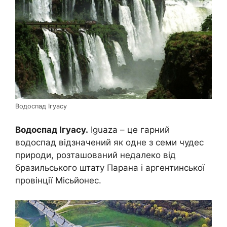
Водоспад Ігуасу
Водоспад Ігуасу.
Iguaza – це гарний
водоспад відзначений як одне з семи чудес
природи, розташований недалеко від
бразильського штату Парана і аргентинської
провінції Місьйонес.