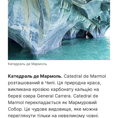
Катедраль де Мармоль
Катедраль де Мармоль.
Catedral de Marmol
розташований в Чилі. Ця природна краса,
викликана ерозією карбонату кальцію на
березі озера General Carrera. Catedral de
Marmol перекладається як Мармуровий
Собор. Це чудове видовище, яке можна
переглянути тільки на невеликому човні.