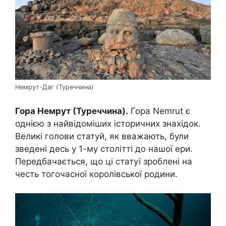
Немрут-Даг (Туреччина)
Гора Немрут (Туреччина).
Гора Nemrut є
однією з найвідоміших історичних знахідок.
Великі голови статуй, як вважають, були
зведені десь у 1-му столітті до нашої ери.
Передбачається, що ці статуї зроблені на
честь тогочасної королівської родини.