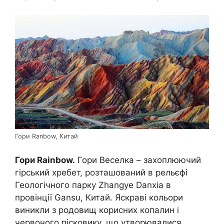
Гори Ranbow, Китай
Гори Rainbow.
Гори Веселка – захоплюючий
гірський хребет, розташований в рельєфі
Геологічного парку Zhangye Danxia в
провінції Gansu, Китай. Яскраві кольори
виникли з родовищ корисних копалин і
червоного пісковику, що утворювалися