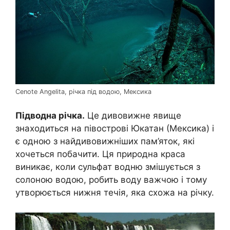
Cenote Angelita, річка під водою, Мексика
Підводна річка.
Це дивовижне явище
знаходиться на півострові Юкатан (Мексика) і
є одною з найдивовижніших пам’яток, які
хочеться побачити. Ця природна краса
виникає, коли сульфат водню змішується з
солоною водою, робить воду важчою і тому
утворюється нижня течія, яка схожа на річку.