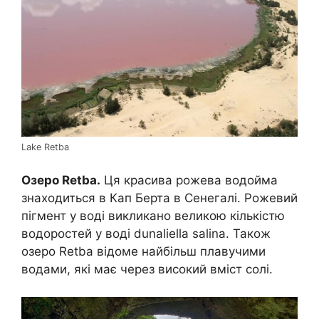
Lake Retba
Озеро Retba.
Ця красива рожева водойма
знаходиться в Кап Берта в Сенегалі. Рожевий
пігмент у воді викликано великою кількістю
водоростей у воді dunaliella salina. Також
озеро Retba відоме найбільш плавучими
водами, які має через високий вміст солі.