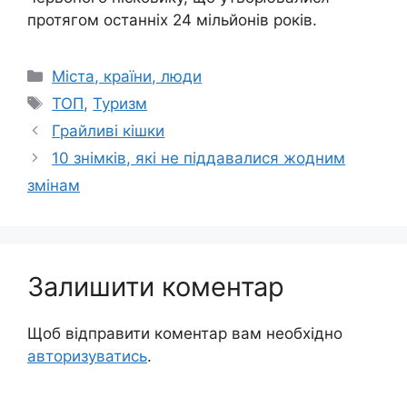
протягом останніх 24 мільйонів років.
Категорії
Міста, країни, люди
Позначки
ТОП
,
Туризм
Грайливі кішки
10 знімків, які не піддавалися жодним
змінам
Залишити коментар
Щоб відправити коментар вам необхідно
авторизуватись
.