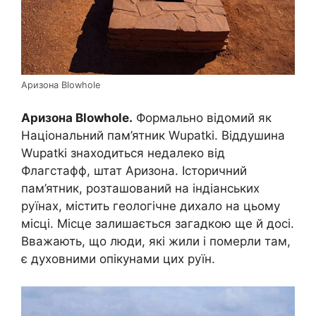
Аризона Blowhole
Аризона Blowhole.
Формально відомий як
Національний пам’ятник Wupatki. Віддушина
Wupatki знаходиться недалеко від
Флагстафф, штат Аризона. Історичний
пам’ятник, розташований на індіанських
руїнах, містить геологічне дихало на цьому
місці. Місце залишається загадкою ще й досі.
Вважають, що люди, які жили і померли там,
є духовними опікунами цих руїн.