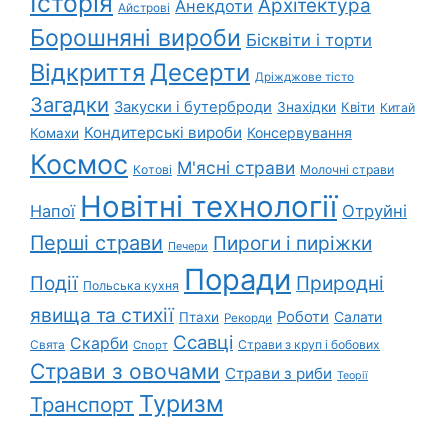
Історія
Архітектура
Анекдоти
Айстрові
Борошняні вироби
Бісквіти і торти
Відкриття
Десерти
Дріжджове тісто
Загадки
Закуски і бутерброди
Знахідки
Квіти
Китай
Кондитерські вироби
Консервування
Комахи
Космос
М'ясні страви
Котові
Молочні страви
Новітні технології
Напої
Отруйні
Перші страви
Пироги і пиріжки
Печери
Поради
Природні
Події
Польська кухня
явища та стихії
Роботи
Салати
Птахи
Рекорди
Ссавці
Скарби
Свята
Страви з круп і бобових
Спорт
Страви з овочами
Страви з риби
Теорії
Туризм
Транспорт