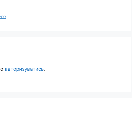
-го
но
авторизуватись
.