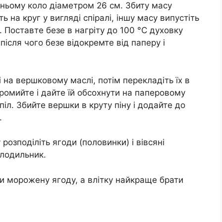
 ньому коло діаметром 26 см. Збиту масу
ь на круг у вигляді спіралі, іншу масу випустіть
. Поставте безе в нагріту до 100 °C духовку
після чого безе відокремте від паперу і
і на вершковому маслі, потім перекладіть їх в
промийте і дайте їй обсохнути на паперовому
піл. Збийте вершки в круту піну і додайте до
.
 розподіліть ягоди (половинки) і вівсяні
олодильник.
 морожену ягоду, а влітку найкраще брати