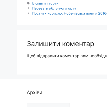
Позначки
Бісквіти і торти
Переваги яблучного оцту
Постити корисно. Нобелівська премія 2016
Залишити коментар
Щоб відправити коментар вам необхід
Архіви
Архіви