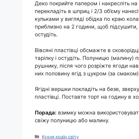
Деко покрийте папером і накресліть на
перекладіть в шприц і 2/3 об’єму нанесіт
кульками у вигляді обідка по краю кола
приблизно на 2 години, щоб підсушити, 
остудіть.
Вівсяні пластівці обсмажте в сковорідц
тарілку і остудіть. Полуницю (малину) 
рушнику, після чого розріжте ягоди нав
них половину ягід з цукром (за смаком)
Ягідні вершки покладіть на безе, зверху
пластівці. Поставте торт на годину в х
Порада:
взимку можна використовувати
свіжу полуницю або малину.
Категорії
Кухня країн світу