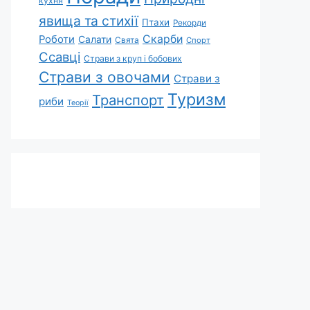
кухня
явища та стихії
Птахи
Рекорди
Скарби
Роботи
Салати
Свята
Спорт
Ссавці
Страви з круп і бобових
Страви з овочами
Страви з
Туризм
Транспорт
риби
Теорії