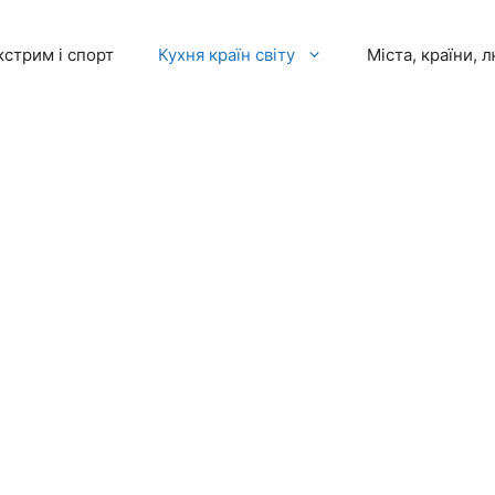
кстрим і спорт
Кухня країн світу
Міста, країни, 