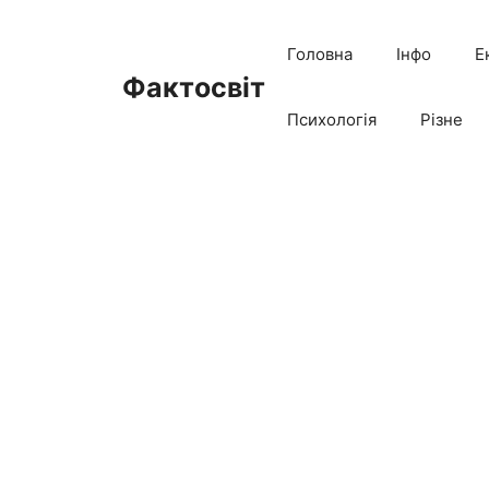
Перейти
до
Головна
Інфо
Е
вмісту
Фактосвіт
Психологія
Різне