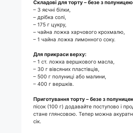
Складові для торту – безе з полуницею
– 3 яєчні білки,
– дрібка солі,
– 175 г цукру,
– чайна ложка харчового крохмалю,
– 1 чайна ложка лимонного соку.
Для прикраси верху:
– 1 ст. ложка вершкового масла,
– 30 г вівсяних пластівців,
– 500 г полуниці або малини,
– 400 г вершків.
Приготування торту – безе з полунице
пісок (100 г) додавайте поступово і пр
стане глянсовою. Тепер можна акуратн
сік.