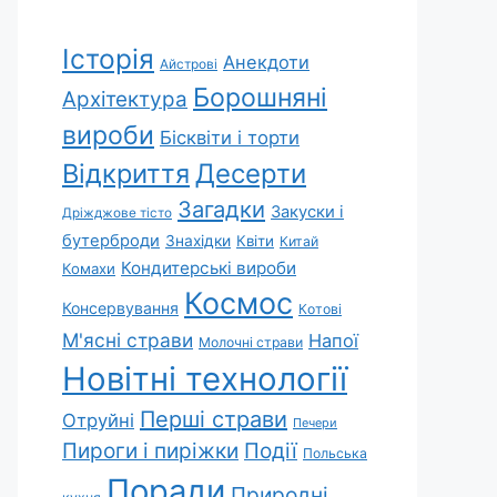
Історія
Анекдоти
Айстрові
Борошняні
Архітектура
вироби
Бісквіти і торти
Відкриття
Десерти
Загадки
Закуски і
Дріжджове тісто
бутерброди
Знахідки
Квіти
Китай
Кондитерські вироби
Комахи
Космос
Консервування
Котові
М'ясні страви
Напої
Молочні страви
Новітні технології
Перші страви
Отруйні
Печери
Пироги і пиріжки
Події
Польська
Поради
Природні