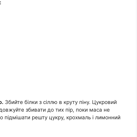
:
ю.
Збийте білки з сіллю в круту піну. Цукровий
одовжуйте збивати до тих пір, поки маса не
о підмішати решту цукру, крохмаль і лимонний