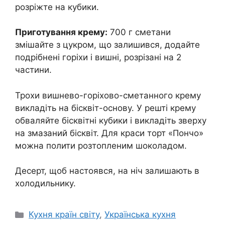
розріжте на кубики.
Приготування крему:
700 г сметани
змішайте з цукром, що залишився, додайте
подрібнені горіхи і вишні, розрізані на 2
частини.
Трохи вишнево-горіхово-сметанного крему
викладіть на бісквіт-основу. У решті крему
обваляйте бісквітні кубики і викладіть зверху
на змазаний бісквіт. Для краси торт «Пончо»
можна полити розтопленим шоколадом.
Десерт, щоб настоявся, на ніч залишають в
холодильнику.
Категорії
Кухня країн світу
,
Українська кухня