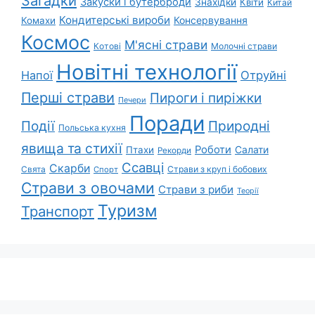
Загадки
Закуски і бутерброди
Знахідки
Квіти
Китай
Кондитерські вироби
Консервування
Комахи
Космос
М'ясні страви
Котові
Молочні страви
Новітні технології
Напої
Отруйні
Перші страви
Пироги і пиріжки
Печери
Поради
Природні
Події
Польська кухня
явища та стихії
Роботи
Салати
Птахи
Рекорди
Ссавці
Скарби
Свята
Страви з круп і бобових
Спорт
Страви з овочами
Страви з риби
Теорії
Туризм
Транспорт