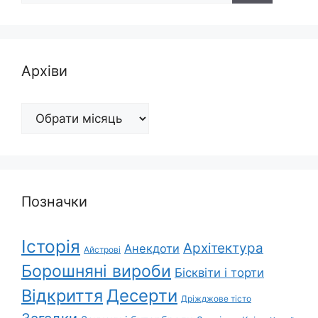
Архіви
Архіви
Позначки
Історія
Архітектура
Анекдоти
Айстрові
Борошняні вироби
Бісквіти і торти
Відкриття
Десерти
Дріжджове тісто