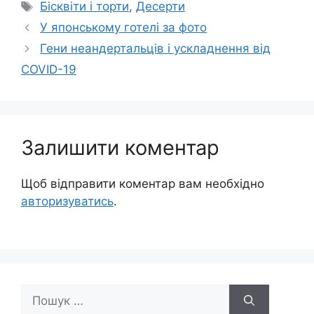
Позначки
Бісквіти і торти
,
Десерти
У японському готелі за фото
Гени неандертальців і ускладнення від
COVID-19
Залишити коментар
Щоб відправити коментар вам необхідно
авторизуватись
.
Пошук: