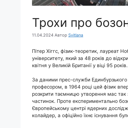
Трохи про бозон
11.04.2024
Автор
Svitlana
Пітер Хіггс, фізик-теоретик, лауреат Н
університету, який за 48 років до відкр
квітня у Великій Британії у віці 95 років.
За даними прес-служби Единбурзького у
професором, в 1964 році цей фізик впе
розкрити таємницю утворення мас так 
частинок. Проте експериментально бозон
Європейському центрі ядерних дослідж
колайдер, а офіційно їхнє існування бу