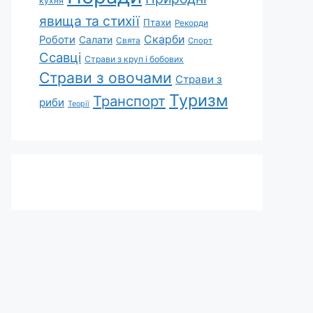
кухня
явища та стихії
Птахи
Рекорди
Скарби
Роботи
Салати
Свята
Спорт
Ссавці
Страви з круп і бобових
Страви з овочами
Страви з
Туризм
Транспорт
риби
Теорії