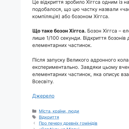
Це відкриття зробило Хіггса одним із на
подобалося, що цю частку назвали «час
компіляція) або бозоном Хіггса.
Що таке бозон Хіггса.
Бозон Хіггса – ел
лише 1/100 секунди. Відкриття бозонів
елементарних частинок.
Після запуску Великого адронного кола
експериментально. Завдяки цьому вчен
елементарних частинок, яка описує вза
Всесвіту.
Джерело
Категорії
Міста, країни, люди
Позначки
Відкриття
Про печеру древніх гомінідів