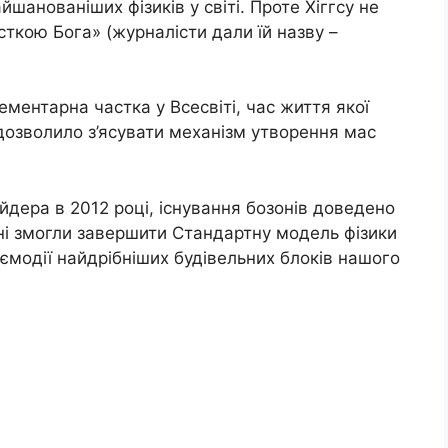
йшанованіших фізиків у світі. Проте Хіггсу не
ткою Бога» (журналісти дали їй назву –
ементарна частка у Всесвіті, час життя якої
 дозволило з’ясувати механізм утворення мас
йдера в 2012 році, існування бозонів доведено
і змогли завершити Стандартну модель фізики
ємодії найдрібніших будівельних блоків нашого