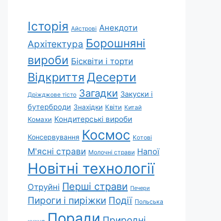
Історія
Анекдоти
Айстрові
Борошняні
Архітектура
вироби
Бісквіти і торти
Відкриття
Десерти
Загадки
Закуски і
Дріжджове тісто
бутерброди
Знахідки
Квіти
Китай
Кондитерські вироби
Комахи
Космос
Консервування
Котові
М'ясні страви
Напої
Молочні страви
Новітні технології
Перші страви
Отруйні
Печери
Пироги і пиріжки
Події
Польська
Поради
Природні