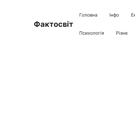
Перейти
до
Головна
Інфо
Е
вмісту
Фактосвіт
Психологія
Різне