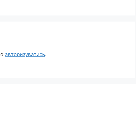
но
авторизуватись
.