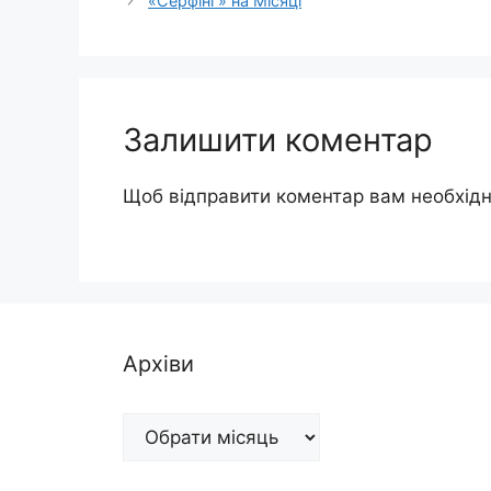
«Серфінг» на Місяці
Залишити коментар
Щоб відправити коментар вам необхід
Архіви
Архіви