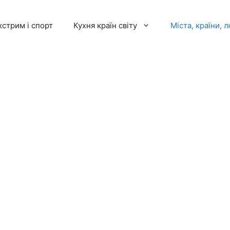
кстрим і спорт
Кухня країн світу
Міста, країни, 