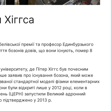
 Хіггса
обелівської премії та професор Единбурзького
иття бозонів довів, що вони існують, помер 8
ніверситету, де Пітер Хіггс був почесним
рше заявив про існування бозона, який може
званої стандартної моделі фізики елементарних
и були відкриті лише у 2012 році, коли в
ень (ЦЕРН) запустили Великий адронний
ло підтверджено у 2013 р.