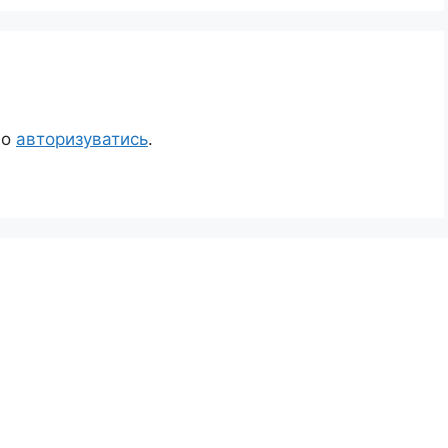
но
авторизуватись
.