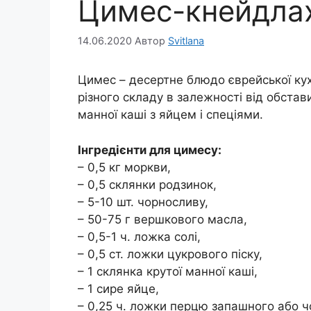
Цимес-кнейдла
14.06.2020
Автор
Svitlana
Цимес – десертне блюдо єврейської кух
різного складу в залежності від обстав
манної каші з яйцем і спеціями.
Інгредієнти для цимесу:
– 0,5 кг моркви,
– 0,5 склянки родзинок,
– 5-10 шт. чорносливу,
– 50-75 г вершкового масла,
– 0,5-1 ч. ложка солі,
– 0,5 ст. ложки цукрового піску,
– 1 склянка крутої манної каші,
– 1 сире яйце,
– 0,25 ч. ложки перцю запашного або ч