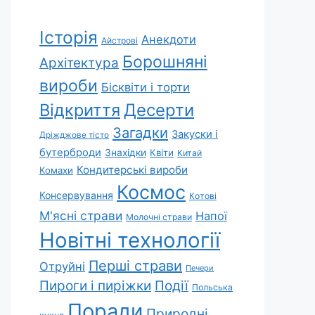
Історія
Анекдоти
Айстрові
Борошняні
Архітектура
вироби
Бісквіти і торти
Відкриття
Десерти
Загадки
Закуски і
Дріжджове тісто
бутерброди
Знахідки
Квіти
Китай
Кондитерські вироби
Комахи
Космос
Консервування
Котові
М'ясні страви
Напої
Молочні страви
Новітні технології
Перші страви
Отруйні
Печери
Пироги і пиріжки
Події
Польська
Поради
Природні