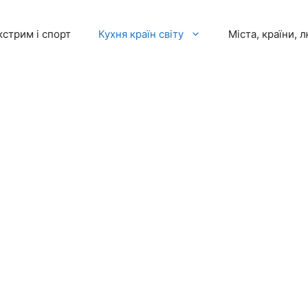
кстрим і спорт
Кухня країн світу
Міста, країни, 