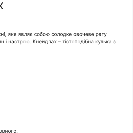
х
ні, яке являє собою солодке овочеве рагу
ин і настрою. Кнейдлах – тістоподібна кулька з
орного.