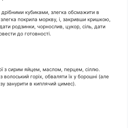
 дрібними кубиками, злегка обсмажити в
 злегка покрила моркву, і, закривши кришкою,
дати родзинки, чорнослив, цукор, сіль, дати
овести до готовності.
ої з сирим яйцем, маслом, перцем, сіллю.
з волоський горіх, обваляти їх у борошні (але
зу занурити в киплячий цимес).