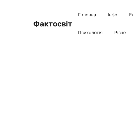
Перейти
до
Головна
Інфо
Е
вмісту
Фактосвіт
Психологія
Різне