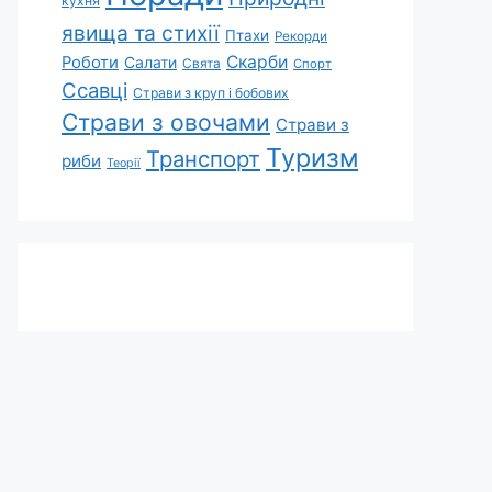
кухня
явища та стихії
Птахи
Рекорди
Скарби
Роботи
Салати
Свята
Спорт
Ссавці
Страви з круп і бобових
Страви з овочами
Страви з
Туризм
Транспорт
риби
Теорії