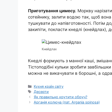
Приготування цимесу.
Моркву нарізати
сотейнику, залити водою так, щоб вона
тушкувати до напівготовності. Потім до
закипіти, покласти кнедлі (кнейдлах), д
Кнейдлах
Кнедлі формують з манної каші, змішан
Тістоподібні кульки зробити завбільшки 
можна не викачувати в борошні, а одра
Категорії
Кухня країн світу
Позначки
Десерти
Як правильно крутити обруч?
Арганія колюча (лат. Argania spinosa)