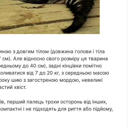
ною з довгим тілом (довжина голови і тіла
7 см). Але відносно свого розміру ця тварина
едньому до 40 см), задні кінцівки помітно
коливатися від 7 до 20 кг, з середньою масою
ироку шию з загостреною мордою, невеликі
астий хвіст.
ців, перший палець трохи осторонь від інших,
ги компактні і не підходять для риття або підйому,