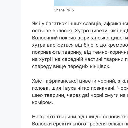
Chanel № 5
Як і у багатьох інших ссавців, африкан
остьове волосся. Хутро цивети, як і ві
Волосяний покрив африканської цивети
хутра варіюється від білого до кремово
покривають тварину, від темно-коричне
на хутрі і на середній частині тварини п
спереду вище передніх кінцівок.
Хвіст африканської цивети чорний, з кі
голова, шия і вуха чітко позначені. Чо
шию тварини, через дві чорні смуги на
коміром.
На хребті тварини від шиї до основи х
Волоски еректильного гребеня більші 