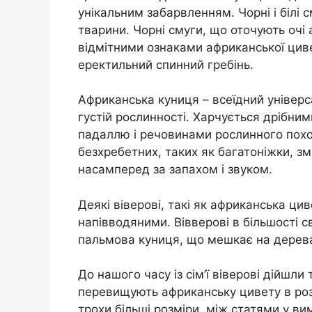
унікальним забарвленням. Чорні і білі 
тварини. Чорні смуги, що оточують очі 
відмітними ознаками африканської цивети
еректильний спинний гребінь.
Африканська куниця – всеїдний універса
густій рослинності. Харчується дрібни
падаллю і речовинами рослинного похо
безхребетних, таких як багатоніжки, зм
насамперед за запахом і звуком.
Деякі віверові, такі як африканська цив
напівводяними. Вівверові в більшості с
пальмова куниця, що мешкає на деревах
До нашого часу із сім’ї віверові дійшли 
перевищують африканську цивету в роз
трохи більші розміри, між статями у в