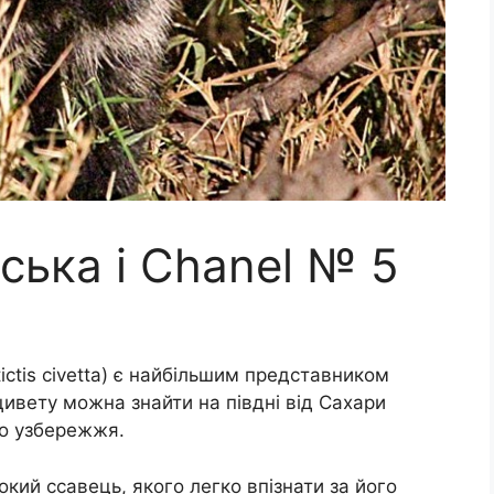
ська і Chanel № 5
ctis civetta) є найбільшим представником
ивету можна знайти на півдні від Сахари
до узбережжя.
кий ссавець, якого легко впізнати за його