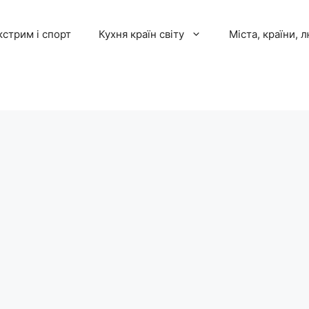
кстрим і спорт
Кухня країн світу
Міста, країни, 