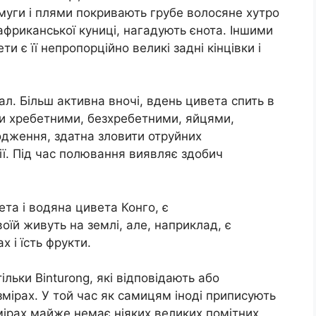
смуги і плями покривають грубе волосяне хутро
африканської куниці, нагадують єнота. Іншими
 є її непропорційно великі задні кінцівки і
л. Більш активна вночі, вдень цивета спить в
ми хребетними, безхребетними, яйцями,
дження, здатна зловити отруйних
ії. Під час полювання виявляє здобич
ета і водяна цивета Конго, є
воїй живуть на землі, але, наприклад, є
 і їсть фрукти.
тільки Binturong, які відповідають або
мірах. У той час як самицям іноді приписують
имірах майже немає ніяких великих помітних