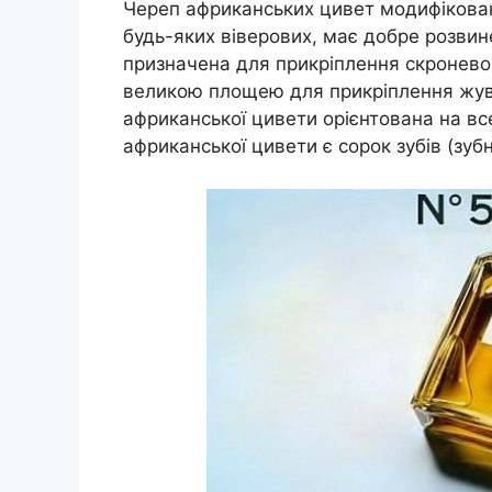
Череп африканських цивет модифікова
будь-яких віверових, має добре розвин
призначена для прикріплення скроневог
великою площею для прикріплення жув
африканської цивети орієнтована на все
африканської цивети є сорок зубів (зубна