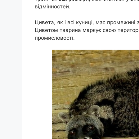
відмінностей.
Цивета, як і всі куниці, має промежині 
Циветом тварина маркує свою територі
промисловості.