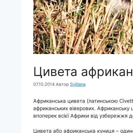
Цивета африкан
07.10.2014
Автор
Svitlana
Африканська цивета (латинською Civetti
африканських віверових. Африканську ц
впоперек всієї Африки від узбережжя 
Цивета або африканська куниця – одино