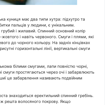
ська куниця має два типи хутра: підхутро та
дбитки пальців у людини, є унікальним.
 грубий і жилавий. Спинний основний колір
-жовтого і навіть червоного. Смуги і плями, які
вого до чорного кольору. На задніх кінцівках
рисутні горизонтальні лінії, вертикальні смуги
лькома білими смугами, лапи повністю чорні,
рні смуги простягаються через очі і забарвлюють
 шиї це забарвлення називають подвійним
воста знаходиться еректильний спинний гребінь.
ніж решта волосяного покрову. Якщо