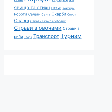
кухня
явища та стихії
Птахи
Рекорди
Скарби
Роботи
Салати
Свята
Спорт
Ссавці
Страви з круп і бобових
Страви з овочами
Страви з
Туризм
Транспорт
риби
Теорії