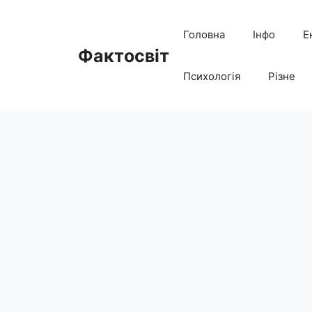
Перейти
до
Головна
Інфо
Е
вмісту
Фактосвіт
Психологія
Різне