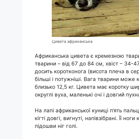
Цивета африканська
Африканська цивета є кремезною твари
тварини – від 67 до 84 см, хвіст – 34-4
досить коротконога (висота плеча в сер
більші і потужніші. Вага тварини може 
близько 12,5 кг. Цивета має коротку ш
округлі вуха, маленькі очі і довгий пухн
На лапі африканської куниці п’ять паль
кігті довгі, вигнуті, напівзібрані. Її но
підошви ніг голі.