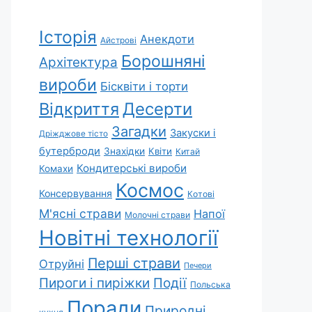
Історія
Анекдоти
Айстрові
Борошняні
Архітектура
вироби
Бісквіти і торти
Відкриття
Десерти
Загадки
Закуски і
Дріжджове тісто
бутерброди
Знахідки
Квіти
Китай
Кондитерські вироби
Комахи
Космос
Консервування
Котові
М'ясні страви
Напої
Молочні страви
Новітні технології
Перші страви
Отруйні
Печери
Пироги і пиріжки
Події
Польська
Поради
Природні