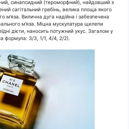
ний, синапсидний (тероморфний), найдовший з
ений сагітальний гребінь, велика площа якого
о м’яза. Вилична дуга надійна і забезпечена
ального м’яза. Міцна мускулатура щелепи
їдні дієти, наносить потужний укус. Загалом у
 формула: 3/3, 1/1, 4/4, 2/2).