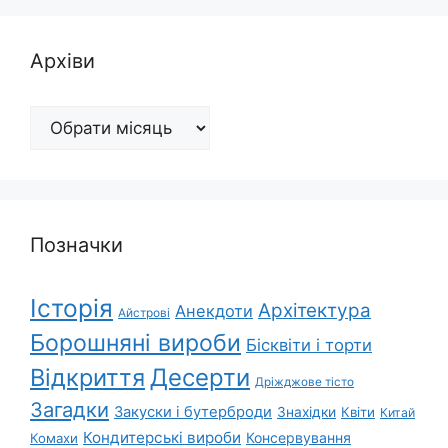
Архіви
Архіви
Позначки
Історія
Архітектура
Анекдоти
Айстрові
Борошняні вироби
Бісквіти і торти
Відкриття
Десерти
Дріжджове тісто
Загадки
Закуски і бутерброди
Знахідки
Квіти
Китай
Кондитерські вироби
Консервування
Комахи