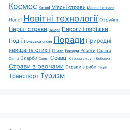
Космос
М'ясні страви
Котові
Молочні страви
Новітні технології
Напої
Отруйні
Перші страви
Пироги і пиріжки
Печери
Поради
Природні
Події
Польська кухня
явища та стихії
Роботи
Салати
Птахи
Рекорди
Ссавці
Скарби
Свята
Страви з круп і бобових
Спорт
Страви з овочами
Страви з риби
Теорії
Туризм
Транспорт