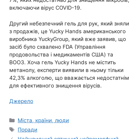
7%, яких недостатньо для знищення мікробів,
включаючи вірус COVID-19.
Другий небезпечний гель для рук, який зняли
з продажів, це Yucky Hands американського
виробника YuckyGroup, який вже заявив, що
засіб було схвалено FDA (Управління
продовольства і медикаментів США) та
ВООЗ. Хоча гель Yucky Hands не містить
метанолу, експерти виявили в ньому тільки
42,3% алкоголю, що вважається недостатнім
для ефективного знищення вірусів.
Джерело
Категорії
Міста, країни, люди
Позначки
Поради