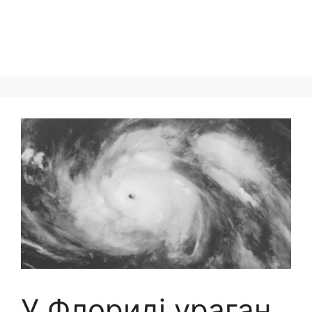
У Флориді ураган