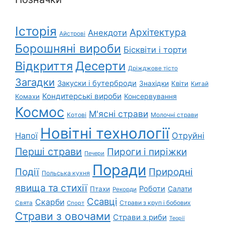
Історія
Архітектура
Анекдоти
Айстрові
Борошняні вироби
Бісквіти і торти
Відкриття
Десерти
Дріжджове тісто
Загадки
Закуски і бутерброди
Знахідки
Квіти
Китай
Кондитерські вироби
Консервування
Комахи
Космос
М'ясні страви
Котові
Молочні страви
Новітні технології
Напої
Отруйні
Перші страви
Пироги і пиріжки
Печери
Поради
Природні
Події
Польська кухня
явища та стихії
Роботи
Салати
Птахи
Рекорди
Ссавці
Скарби
Свята
Страви з круп і бобових
Спорт
Страви з овочами
Страви з риби
Теорії