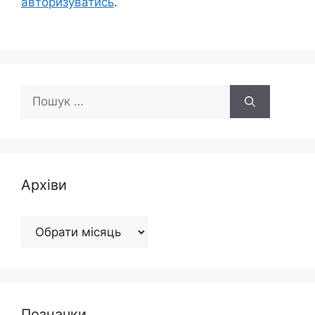
авторизуватись
.
Пошук:
Архіви
Архіви
Позначки