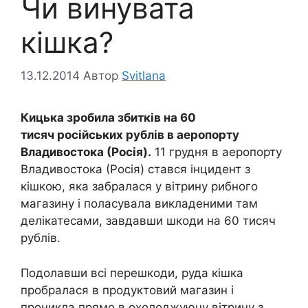
Чи винувата
кішка?
13.12.2014
Автор
Svitlana
Кицька зробила збитків на 60
тисяч російських рублів в аеропорту
Владивостока (Росія).
11 грудня в аеропорту
Владивостока (Росія) стався інцидент з
кішкою, яка забралася у вітрину рибного
магазину і поласувала викладеними там
делікатесами, завдавши шкоди на 60 тисяч
рублів.
Подолавши всі перешкоди, руда кішка
пробралася в продуктовий магазин і
проникла прямо в охолоджуючу вітрину з