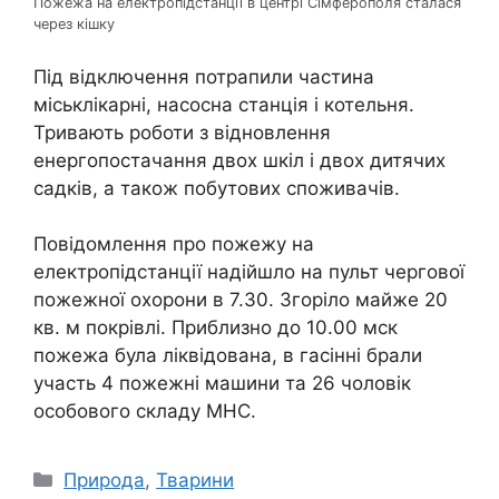
Пожежа на електропідстанції в центрі Сімферополя сталася
через кішку
Під відключення потрапили частина
міськлікарні, насосна станція і котельня.
Тривають роботи з відновлення
енергопостачання двох шкіл і двох дитячих
садків, а також побутових споживачів.
Повідомлення про пожежу на
електропідстанції надійшло на пульт чергової
пожежної охорони в 7.30. Згоріло майже 20
кв. м покрівлі. Приблизно до 10.00 мск
пожежа була ліквідована, в гасінні брали
участь 4 пожежні машини та 26 чоловік
особового складу МНС.
Категорії
Природа
,
Тварини