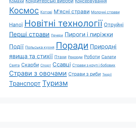
Кондитерські вироби
Консервування
Комахи
Космос
М'ясні страви
Котові
Молочні страви
Новітні технології
Напої
Отруйні
Перші страви
Пироги і пиріжки
Печери
Поради
Природні
Події
Польська кухня
явища та стихії
Роботи
Салати
Птахи
Рекорди
Ссавці
Скарби
Свята
Страви з круп і бобових
Спорт
Страви з овочами
Страви з риби
Теорії
Туризм
Транспорт