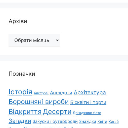
Архіви
Архіви
Позначки
Історія
Архітектура
Анекдоти
Айстрові
Борошняні вироби
Бісквіти і торти
Відкриття
Десерти
Дріжджове тісто
Загадки
Закуски і бутерброди
Знахідки
Квіти
Китай