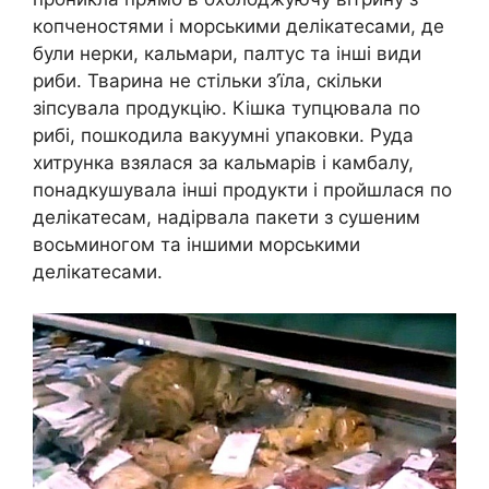
копченостями і морськими делікатесами, де
були нерки, кальмари, палтус та інші види
риби. Тварина не стільки з’їла, скільки
зіпсувала продукцію. Кішка тупцювала по
рибі, пошкодила вакуумні упаковки. Руда
хитрунка взялася за кальмарів і камбалу,
понадкушувала інші продукти і пройшлася по
делікатесам, надірвала пакети з сушеним
восьминогом та іншими морськими
делікатесами.