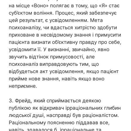
на місце «Воно» полягає в тому, що «Я» стає
суб’єктом воління. Процес, який забезпечує
цей результат, є усвідомленням. Мета
психоаналізу, чи вдасться хитрістю здобути
приховане в несвідомому знання і примусити
пацієнта визнати об’єктивну правду про себе,
усвідомити її. У визнанні, звичайно, явно
звучить відтінок примусовості, але
психоаналіз виправдовують тим, що
відбудеться акт усвідомлення, якщо пацієнт
прийме нове знання, навіть якщо воно
неприємне.
3. Фрейд, який сприймається деякою
публікою як відкривач ірраціональних глибин
людської душі, насправді був раціоналістом.
Раціональному поясненню піддавав все,
навіть, здавалося б, ірраціональне та