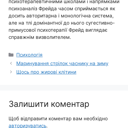
психотерапевтичними школами і напрямками
психоаналіз Фрейда часом сприймається як
досить авторитарна і монологічна система,
але на тлі домінантної до нього сугестивно-
примусової психотерапії Фрейд виглядає
справжнім визволителем.
Категорії
Психологія
Маринування стрілок часнику на зиму
Щось про жирові клітини
Залишити коментар
Щоб відправити коментар вам необхідно
авторизуватись
.