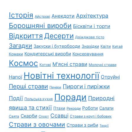
Історія
Архітектура
Анекдоти
Айстрові
Борошняні вироби
Бісквіти і торти
Відкриття
Десерти
Дріжджове тісто
Загадки
Закуски і бутерброди
Знахідки
Квіти
Китай
Кондитерські вироби
Консервування
Комахи
Космос
М'ясні страви
Котові
Молочні страви
Новітні технології
Напої
Отруйні
Перші страви
Пироги і пиріжки
Печери
Поради
Події
Природні
Польська кухня
явища та стихії
Роботи
Салати
Птахи
Рекорди
Ссавці
Скарби
Свята
Страви з круп і бобових
Спорт
Страви з овочами
Страви з риби
Теорії