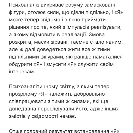
Психоаналіз викриває розуму замасковані
фігури, оголює сили, що діяли підпільно, і «Я»
може тепер свідомо і вільно приймати
рішення про те, який з імпульсів реалізувати,
а якому відмовити в реалізації. Змова
розкрита, маски зірвані, таємне стало явним,
але ж далі доведеться жити все ж тими
підпільними фігурами, які раніше намагалися
обдурити «Я» і змусити «Я» служити своїм
інтересам.
Психоаналітичному світлу, з яким тепер
прозрілому «Я» належить добровільно
співпрацювати з тими ж силами, які ще
донедавна переслідували його, адже інших
змістів у свідомості немає.
Отже головний результат встановлення «Я»