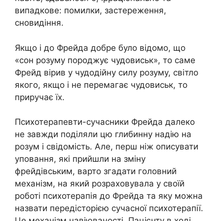
випадкове: помилки, застереження,
сновидіння.
Якщо і до Фрейда добре було відомо, що
«сон розуму породжує чудовиськ», то саме
Фрейд вірив у чудодійну силу розуму, світло
якого, якщо і не перемагає чудовиськ, то
приручає їх.
Психотерапевти-сучасники Фрейда далеко
не завжди поділяли цю глибинну надію на
розум і свідомість. Але, перш ніж описувати
уповання, які прийшли на зміну
фрейдівським, варто згадати головний
механізм, на який розраховувала у своїй
роботі психотерапія до Фрейда та яку можна
назвати передісторією сучасної психотерапії.
Це механізм навіюваності. Пацієнту в ході