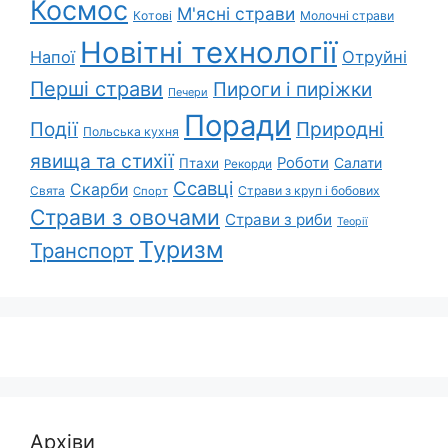
Космос
М'ясні страви
Котові
Молочні страви
Новітні технології
Напої
Отруйні
Перші страви
Пироги і пиріжки
Печери
Поради
Природні
Події
Польська кухня
явища та стихії
Роботи
Салати
Птахи
Рекорди
Ссавці
Скарби
Свята
Страви з круп і бобових
Спорт
Страви з овочами
Страви з риби
Теорії
Туризм
Транспорт
Архіви