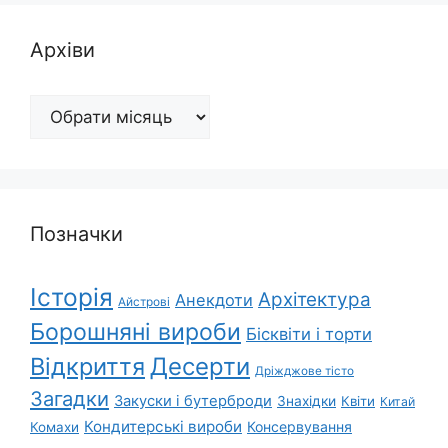
Архіви
Архіви
Позначки
Історія
Архітектура
Анекдоти
Айстрові
Борошняні вироби
Бісквіти і торти
Відкриття
Десерти
Дріжджове тісто
Загадки
Закуски і бутерброди
Знахідки
Квіти
Китай
Кондитерські вироби
Консервування
Комахи