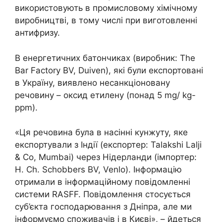
використовують в промисловому хімічному
виробництві, в тому числі при виготовленні
антифризу.
В енергетичних батончиках (виробник: The
Bar Factory BV, Duiven), які були експортовані
в Україну, виявлено несанкціоновану
речовину – оксид етилену (понад 5 mg/ kg-
ppm).
«Ця речовина була в насінні кунжуту, яке
експортували з Індії (експортер: Talakshi Lalji
& Co, Mumbai) через Нідерланди (імпортер:
H. Ch. Schobbers BV, Venlo). Інформацію
отримали в інформаційному повідомленні
системи RASFF. Повідомлення стосується
суб’єкта господарювання з Дніпра, але ми
інформуємо споживачів і в Києві», – йдеться