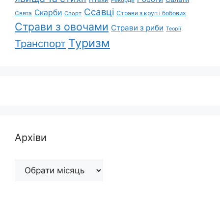
Ссавці
Скарби
Свята
Страви з круп і бобових
Спорт
Страви з овочами
Страви з риби
Теорії
Туризм
Транспорт
Архіви
Архіви