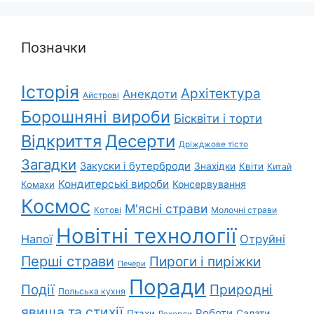
Позначки
Історія
Архітектура
Анекдоти
Айстрові
Борошняні вироби
Бісквіти і торти
Відкриття
Десерти
Дріжджове тісто
Загадки
Закуски і бутерброди
Знахідки
Квіти
Китай
Кондитерські вироби
Консервування
Комахи
Космос
М'ясні страви
Котові
Молочні страви
Новітні технології
Напої
Отруйні
Перші страви
Пироги і пиріжки
Печери
Поради
Події
Природні
Польська кухня
явища та стихії
Роботи
Салати
Птахи
Рекорди