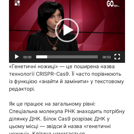
Відеопрогравач
00:00
00:53
«Генетичні ножиці» — це поширена назва
технології CRISPR-Cas9. Її часто порівнюють
із функцією «знайти й замінити» у текстовому
редакторі.
Як це працює на загальному рівні:
Спеціальна молекула РНК знаходить потрібну
ділянку ДНК. Білок Cas9 розрізає ДНК у
цьому місці — звідси й назва «генетичні
ножиці». Клітина намагається