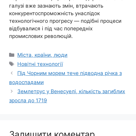
галузі вже зазнають змін, втрачають
конкурентоспроможність унаслідок
технологічного прогресу — подібні процеси
відбувалися і під час попередніх
промислових революцій.
Категорії
Міста, країни, люди
Позначки
Новітні технології
Під Чорним морем тече підводна річка з
водоспадами
Землетрус у Венесуелі, кількість загиблих
зросла до 1719
Залишити коментар