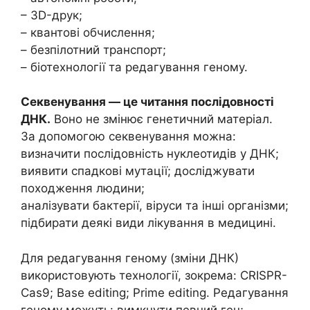
– 3D-друк;
– квантові обчислення;
– безпілотний транспорт;
– біотехнології та редагування геному.
Секвенування — це читання послідовності
ДНК.
Воно не змінює генетичний матеріал.
За допомогою секвенування можна:
визначити послідовність нуклеотидів у ДНК;
виявити спадкові мутації; досліджувати
походження людини;
аналізувати бактерії, віруси та інші організми;
підбирати деякі види лікування в медицині.
Для редагування геному (зміни ДНК)
використовують технології, зокрема: CRISPR-
Cas9; Base editing; Prime editing. Редагування
геному можуть: вимкнути певний ген;