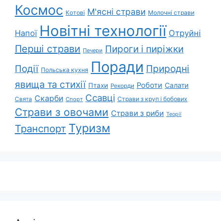
Космос
М'ясні страви
Котові
Молочні страви
Новітні технології
Напої
Отруйні
Перші страви
Пироги і пиріжки
Печери
Поради
Природні
Події
Польська кухня
явища та стихії
Роботи
Салати
Птахи
Рекорди
Ссавці
Скарби
Свята
Страви з круп і бобових
Спорт
Страви з овочами
Страви з риби
Теорії
Туризм
Транспорт