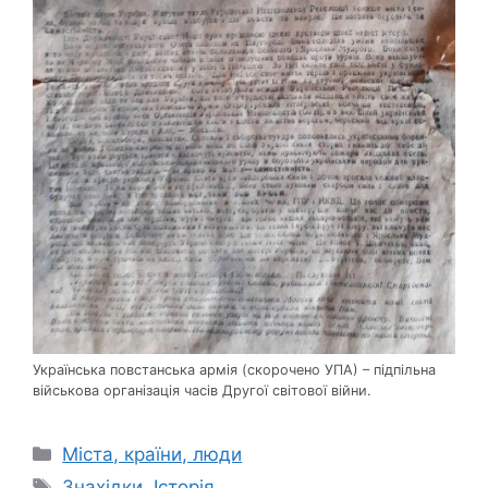
Українська повстанська армія (скорочено УПА) – підпільна
військова організація часів Другої світової війни.
Категорії
Міста, країни, люди
Позначки
Знахідки
,
Історія