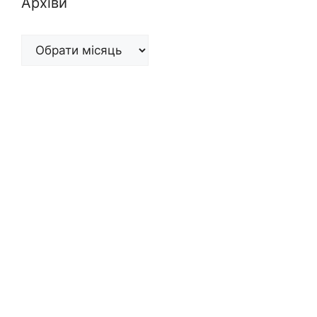
Архіви
Архіви