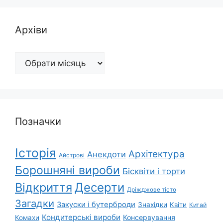
Архіви
Архіви
Позначки
Історія
Архітектура
Анекдоти
Айстрові
Борошняні вироби
Бісквіти і торти
Відкриття
Десерти
Дріжджове тісто
Загадки
Закуски і бутерброди
Знахідки
Квіти
Китай
Кондитерські вироби
Консервування
Комахи