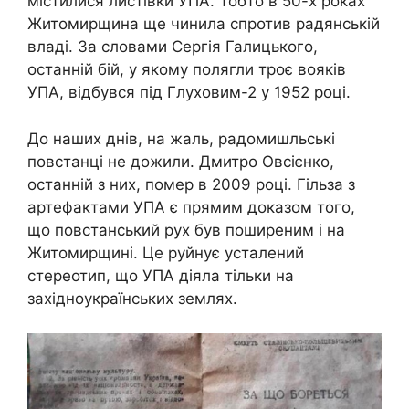
містилися листівки УПА. Тобто в 50-х роках
Житомирщина ще чинила спротив радянській
владі. За словами Сергія Галицького,
останній бій, у якому полягли троє вояків
УПА, відбувся під Глуховим-2 у 1952 році.
До наших днів, на жаль, радомишльські
повстанці не дожили. Дмитро Овсієнко,
останній з них, помер в 2009 році. Гільза з
артефактами УПА є прямим доказом того,
що повстанський рух був поширеним і на
Житомирщині. Це руйнує усталений
стереотип, що УПА діяла тільки на
західноукраїнських землях.