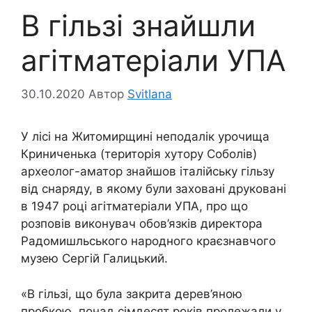
В гільзі знайшли
агітматеріали УПА
30.10.2020
Автор
Svitlana
У лісі на Житомирщині неподалік урочища
Криниченька (територія хутору Соболів)
археолог-аматор знайшов італійську гільзу
від снаряду, в якому були заховані друковані
в 1947 році агітматеріали УПА, про що
розповів виконувач обов’язків директора
Радомишльського народного краєзнавчого
музею Сергій Галицький.
«В гільзі, що була закрита дерев’яною
пробкою, понад сімдесят років пролежали у