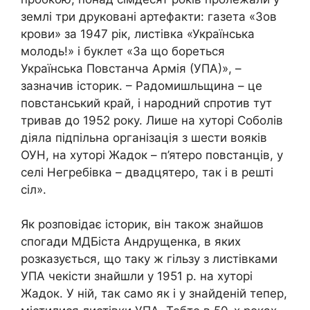
землі три друковані артефакти: газета «Зов
крови» за 1947 рік, листівка «Українська
молодь!» і буклет «За що бореться
Українська Повстанча Армія (УПА)», –
зазначив історик. – Радомишльщина – це
повстанський край, і народний спротив тут
тривав до 1952 року. Лише на хуторі Соболів
діяла підпільна організація з шести вояків
ОУН, на хуторі Жадок – п’ятеро повстанців, у
селі Негребівка – двадцятеро, так і в решті
сіл».
Як розповідає історик, він також знайшов
спогади МДБіста Андрущенка, в яких
розказується, що таку ж гільзу з листівками
УПА чекісти знайшли у 1951 р. на хуторі
Жадок. У ній, так само як і у знайденій тепер,