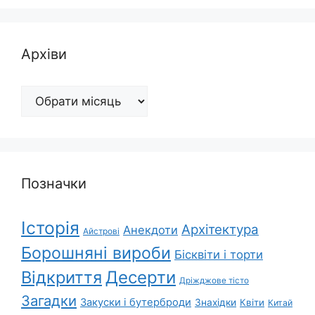
Архіви
Архіви
Позначки
Історія
Архітектура
Анекдоти
Айстрові
Борошняні вироби
Бісквіти і торти
Відкриття
Десерти
Дріжджове тісто
Загадки
Закуски і бутерброди
Знахідки
Квіти
Китай