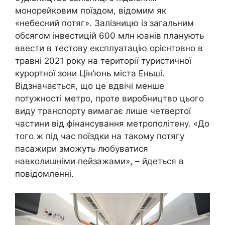
монорейковим поїздом, відомим як
«небесний потяг». Залізницю із загальним
обсягом інвестицій 600 млн юанів планують
ввести в тестову експлуатацію орієнтовно в
травні 2021 року на території туристичної
курортної зони Цін’юнь міста Еньші.
Відзначається, що це вдвічі менше
потужності метро, ​​проте виробництво цього
виду транспорту вимагає лише четвертої
частини від фінансування метрополітену. «До
того ж під час поїздки на такому потягу
пасажири зможуть любуватися
навколишніми пейзажами», – йдеться в
повідомленні.