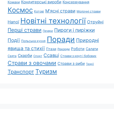
Кондитерські вироби
Консервування
Комахи
Космос
М'ясні страви
Котові
Молочні страви
Новітні технології
Напої
Отруйні
Перші страви
Пироги і пиріжки
Печери
Поради
Події
Природні
Польська кухня
явища та стихії
Роботи
Салати
Птахи
Рекорди
Ссавці
Скарби
Свята
Страви з круп і бобових
Спорт
Страви з овочами
Страви з риби
Теорії
Туризм
Транспорт