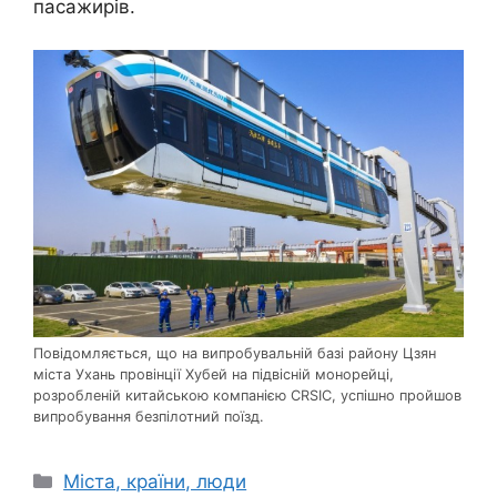
пасажирів.
Повідомляється, що на випробувальній базі району Цзян
міста Ухань провінції Хубей на підвісній монорейці,
розробленій китайською компанією CRSIC, успішно пройшов
випробування безпілотний поїзд.
Категорії
Міста, країни, люди