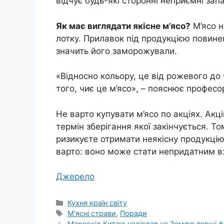
відчує будь-які сторонні неприємні зап
Як має виглядати якісне м’ясо?
М’ясо н
лотку. Прилавок під продукцією повинен
значить його заморожували.
«Відносно кольору, це від рожевого до
того, чиє це м’ясо», – пояснює професо
Не варто купувати м’ясо по акціях. Акці
термін зберігання якої закінчується. Т
ризикуєте отримати неякісну продукцію
варто: воно може стати непридатним вж
Джерело
Категорії
Кухня країн світу
Позначки
М'ясні страви
,
Поради
Марсохід Китаю надіслав на Землю перші ф