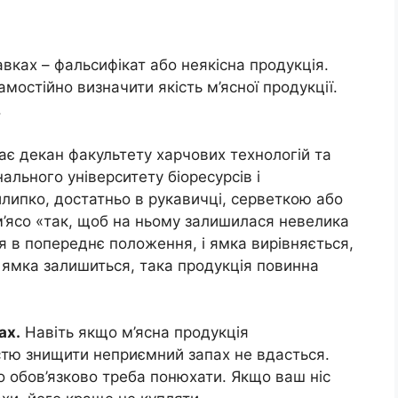
вках – фальсифікат або неякісна продукція.
остійно визначити якість м’ясної продукції.
.
є декан факультету харчових технологій та
ального університету біоресурсів і
ипко, достатньо в рукавичці, серветкою або
м’ясо «так, щоб на ньому залишилася невелика
я в попереднє положення, і ямка вирівняється,
 ямка залишиться, така продукція повинна
ах.
Навіть якщо м’ясна продукція
стю знищити неприємний запах не вдасться.
о обов’язково треба понюхати. Якщо ваш ніс