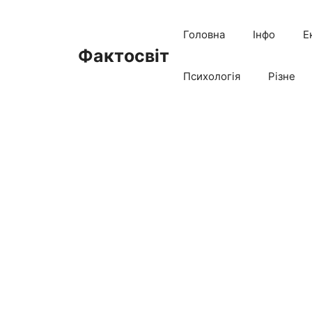
Перейти
до
Головна
Інфо
Е
вмісту
Фактосвіт
Психологія
Різне