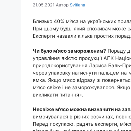
21.05.2021
Автор
Svitlana
Близько 40% м’яса на українських прила
При цьому будь-який споживач може сам
Експерти назвали кілька простих порад
Чи було м’ясо замороженим?
Пораду да
управління якістю продукції АПК Націон
природокористування Лариса Баль-Прил
через упаковку натиснути пальцем на 
ямка. Якщо м’ясо відразу ж повернетьс
м’ясо свіже і не заморожувалося. Якщо
викликати питання».
Несвіже м’ясо можна визначити на зап
вимочувалася в різних розчинах, повні
Перед покупкою, радять експерти, м’яс