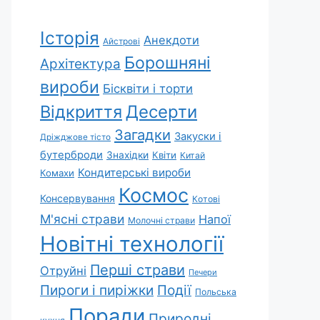
Історія
Анекдоти
Айстрові
Борошняні
Архітектура
вироби
Бісквіти і торти
Відкриття
Десерти
Загадки
Закуски і
Дріжджове тісто
бутерброди
Знахідки
Квіти
Китай
Кондитерські вироби
Комахи
Космос
Консервування
Котові
М'ясні страви
Напої
Молочні страви
Новітні технології
Перші страви
Отруйні
Печери
Пироги і пиріжки
Події
Польська
Поради
Природні