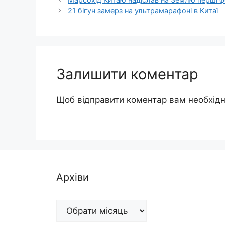
21 бігун замерз на ультрамарафоні в Китаї
Залишити коментар
Щоб відправити коментар вам необхід
Архіви
Архіви