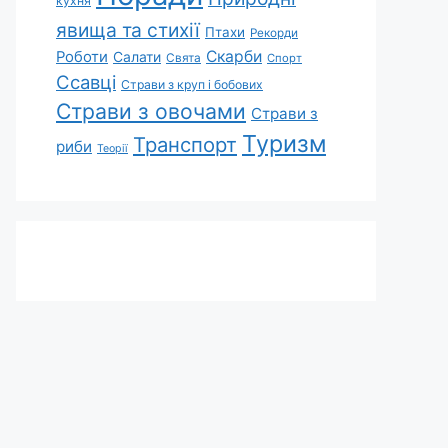
кухня
явища та стихії
Птахи
Рекорди
Скарби
Роботи
Салати
Свята
Спорт
Ссавці
Страви з круп і бобових
Страви з овочами
Страви з
Туризм
Транспорт
риби
Теорії