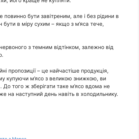
ахи, його краще не купляти.
е повинно бути завітреним, але і без рідини в
 бути в міру сухим – якщо з м’яса тече,
 червоного з темним відтінком, залежно від
р.
йні пропозиції – це найчастіше продукція,
ому купуючи м’ясо з великою знижкою, ви
. До того ж зберігати таке м’ясо вдома не
е на наступний день навіть в холодильнику.
ото з Марса