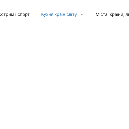
кстрим і спорт
Кухня країн світу
Міста, країни, 