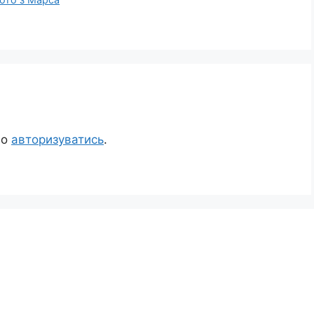
но
авторизуватись
.