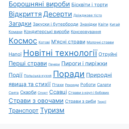
Борошняні вироби
Бісквіти і торти
Відкриття
Десерти
Дріжджове тісто
Загадки
Закуски і бутерброди
Знахідки
Квіти
Китай
Кондитерські вироби
Консервування
Комахи
Космос
М'ясні страви
Котові
Молочні страви
Новітні технології
Напої
Отруйні
Перші страви
Пироги і пиріжки
Печери
Поради
Події
Природні
Польська кухня
явища та стихії
Роботи
Салати
Птахи
Рекорди
Ссавці
Скарби
Свята
Страви з круп і бобових
Спорт
Страви з овочами
Страви з риби
Теорії
Туризм
Транспорт