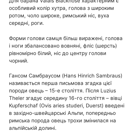
Для барана Valais Blacknose характерним є
особливий колір хутра, голова з широким
ротом, чоло широке, римський ніс, вуха
середні, роги.
Форми голови самця більш виражені, голова
і ноги збалансовано вовняні, фліс (шерсть)
рівномірно білий, ніс до центру голови
чорний.
Гансом Самбраусом (Hans Hinrich Sambraus)
називається перша письмова згадка цієї
породи овець – 15-е століття. Після Luzius
Theler згадує середину 16-го століття – вівці
Kupferschaf (Ovis aries studeri, Duerst) введені
в західно-швейцарські Альпи, попередньо
римська порода овець трохи змінилася на
альпійській долині.