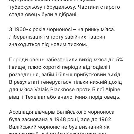
туберкульозу і бруцельозу. Частини старого
стада овець були відібрані.
З 1960-х років чорноносі – на ринку м’яса.
Лібералізація імпорту забійних тварин
знаходиться під новим тиском.
Породи овець забезпечили вихід м’яса до 5%
і вище, плюс короткі періоди відгодівлі і
розведення, забій і більш прибутковий вихід.
В результаті генерується тільки нижній дохід
для м’яса Valais Blacknose проти Білої Alpine
вівці і Texelaar або аналогічних порід овець.
Асоціація вівчарів Валійського чорноноса
була заснована в 1948 році, але до 1962
Валійський чорноніс не був визнаний як