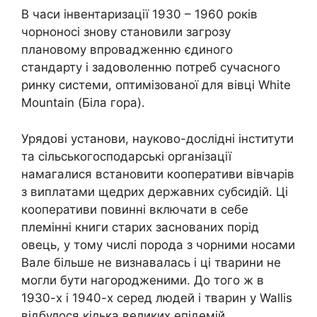
В часи інвентаризації 1930 – 1960 років
чорноносі знову становили загрозу
плановому впровадженню єдиного
стандарту і задоволенню потреб сучасного
ринку системи, оптимізованої для вівці White
Mountain (Біла гора).
Урядові установи, науково-дослідні інститути
та сільськогосподарські організації
намагалися встановити кооперативи вівчарів
з виплатами щедрих державних субсидій. Ці
кооперативи повинні включати в себе
племінні книги старих заснованих порід
овець, у тому числі порода з чорними носами
Вале більше не визнавалась і ці тварини не
могли бути нагородженими. До того ж в
1930-х і 1940-х серед людей і тварин у Wallis
відбулося кілька великих епідемій