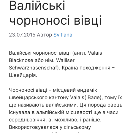
Валійські
чорноносі вівці
23.07.2015
Автор
Svitlana
Валійські чорноносі вівці (англ. Valais
Blacknose або нім. Walliser
Schwarznasenschaf). Країна походження –
Швейцарія.
Чорноносі вівці – місцевий ендемік
швейцарського кантону Valais( Вале), тому їх
ще називають валійськими. Ця порода овець
існувала в альпійській місцевості ще в часи
середньовіччя, а, можливо, і раніше.
Використовувалася у сільському