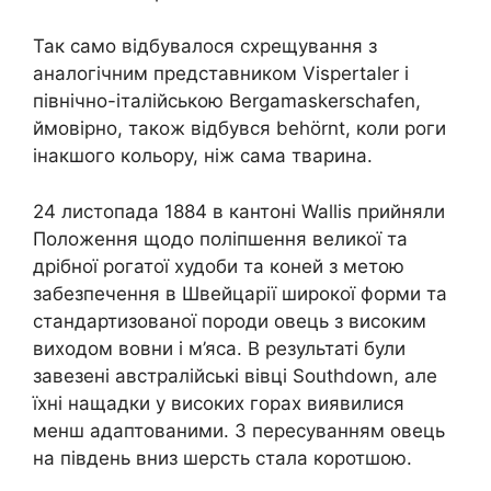
Так само відбувалося схрещування з
аналогічним представником Vispertaler і
північно-італійською Bergamaskerschafen,
ймовірно, також відбувся behörnt, коли роги
інакшого кольору, ніж сама тварина.
24 листопада 1884 в кантоні Wallis прийняли
Положення щодо поліпшення великої та
дрібної рогатої худоби та коней з метою
забезпечення в Швейцарії широкої форми та
стандартизованої породи овець з високим
виходом вовни і м’яса. В результаті були
завезені австралійські вівці Southdown, але
їхні нащадки у високих горах виявилися
менш адаптованими. З пересуванням овець
на південь вниз шерсть стала коротшою.