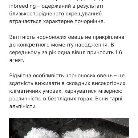
inbreeding – одержаний в результаті
близькоспорідненого схрещування)
втрачається характерне почорніння.
Вагітність чорноносих овець не прикріплена
до конкретного моменту народження. В
середньому за рік одна вівця приносить 1,6
ягнят.
Відмітна особливість чорноносих овець – це
здатність виживати в складних високогірних
кліматичних умовах, харчуватися мізерною
рослинністю в безплідних горах. Вони гарні
альпіністи.