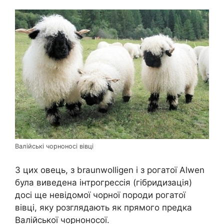
Валійські чорноносі вівці
З цих овець, з braunwolligen і з рогатої Alwen
була виведена інтрогрессія (гібридизація)
досі ще невідомої чорної породи рогатої
вівці, яку розглядають як прямого предка
Валійської чорноносої.