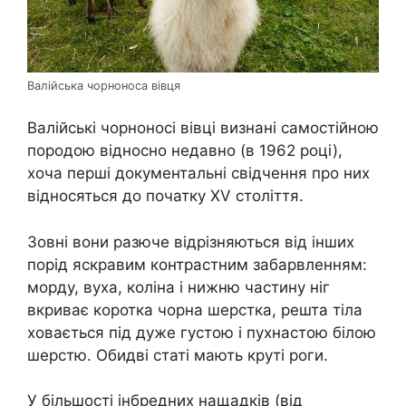
Валійська чорноноса вівця
Валійські чорноносі вівці визнані самостійною
породою відносно недавно (в 1962 році),
хоча перші документальні свідчення про них
відносяться до початку XV століття.
Зовні вони разюче відрізняються від інших
порід яскравим контрастним забарвленням:
морду, вуха, коліна і нижню частину ніг
вкриває коротка чорна шерстка, решта тіла
ховається під дуже густою і пухнастою білою
шерстю. Обидві статі мають круті роги.
У більшості інбредних нащадків (від