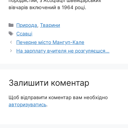
породистий, з Асоціації швейцарських
вівчарів включений в 1964 році.
Категорії
Природа
,
Тварини
Позначки
Ссавці
Печерне місто Мангуп-Кале
На зарплату вчителя не розгуляєшся…
Залишити коментар
Щоб відправити коментар вам необхідно
авторизуватись
.