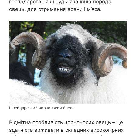
господарстві, як і будь-яка інша порода
овець, для отримання вовни і м’яса.
Швейцарський чорноносий баран
Відмітна особливість чорноносих овець – це
здатність виживати в складних високогірних