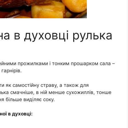
на в духовці рулька
лейними прожилками і тонким прошарком сала –
гарнірів.
и як самостійну страву, а також для
ька смачніше, в ній менше сухожиллів, тонше
я більше виділяє соку.
ної в духовці: