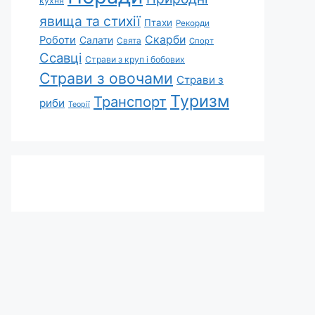
кухня
явища та стихії
Птахи
Рекорди
Скарби
Роботи
Салати
Свята
Спорт
Ссавці
Страви з круп і бобових
Страви з овочами
Страви з
Туризм
Транспорт
риби
Теорії