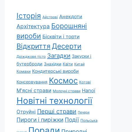
Історія
Анекдоти
Айстрові
Борошняні
Архітектура
вироби
Бісквіти і торти
Відкриття
Десерти
Загадки
Закуски і
Дріжджове тісто
бутерброди
Знахідки
Квіти
Китай
Кондитерські вироби
Комахи
Космос
Консервування
Котові
М'ясні страви
Напої
Молочні страви
Новітні технології
Перші страви
Отруйні
Печери
Пироги і пиріжки
Події
Польська
Поради
Природні