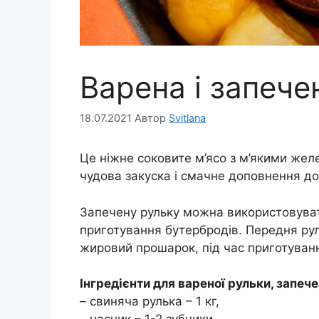
Варена і запече
18.07.2021
Автор
Svitlana
Це ніжне соковите м’ясо з м’якими же
чудова закуска і смачне доповнення до 
Запечену рульку можна використовуват
приготування бутербродів. Передня рул
жировий прошарок, під час приготуванн
Інгредієнти для вареної рульки, запече
– свиняча рулька – 1 кг,