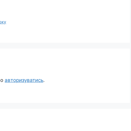
оку
но
авторизуватись
.