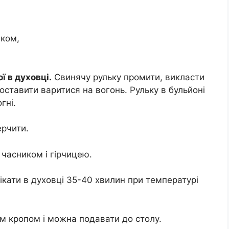
аком,
ї в духовці.
Свинячу рульку промити, викласти
оставити варитися на вогонь. Рульку в бульйоні
гні.
ерчити.
 часником і гірчицею.
ікати в духовці 35-40 хвилин при температурі
им кропом і можна подавати до столу.