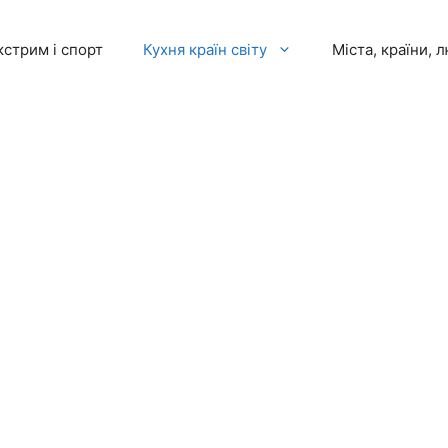
кстрим і спорт
Кухня країн світу
Міста, країни, 