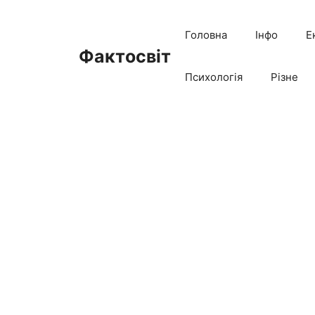
Перейти
до
Головна
Інфо
Е
вмісту
Фактосвіт
Психологія
Різне