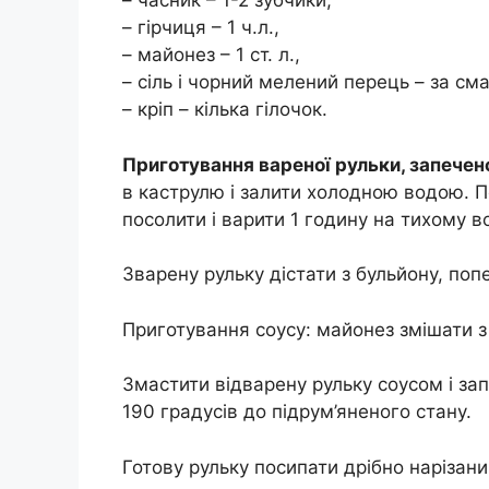
– часник – 1-2 зубчики,
– гірчиця – 1 ч.л.,
– майонез – 1 ст. л.,
– сіль і чорний мелений перець – за см
– кріп – кілька гілочок.
Приготування вареної рульки, запечено
в каструлю і залити холодною водою. П
посолити і варити 1 годину на тихому во
Зварену рульку дістати з бульйону, поп
Приготування соусу: майонез змішати з
Змастити відварену рульку соусом і зап
190 градусів до підрум’яненого стану.
Готову рульку посипати дрібно нарізан