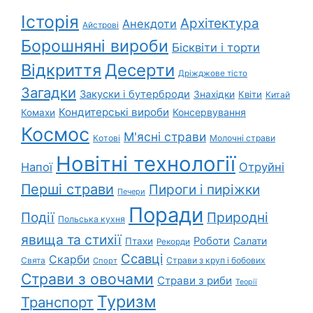
Історія
Архітектура
Анекдоти
Айстрові
Борошняні вироби
Бісквіти і торти
Відкриття
Десерти
Дріжджове тісто
Загадки
Закуски і бутерброди
Знахідки
Квіти
Китай
Кондитерські вироби
Консервування
Комахи
Космос
М'ясні страви
Котові
Молочні страви
Новітні технології
Напої
Отруйні
Перші страви
Пироги і пиріжки
Печери
Поради
Природні
Події
Польська кухня
явища та стихії
Роботи
Салати
Птахи
Рекорди
Ссавці
Скарби
Свята
Страви з круп і бобових
Спорт
Страви з овочами
Страви з риби
Теорії
Туризм
Транспорт