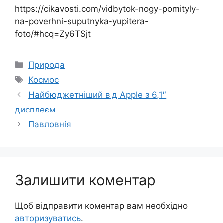
https://cikavosti.com/vidbytok-nogy-pomityly-
na-poverhni-suputnyka-yupitera-
foto/#hcq=Zy6TSjt
Категорії
Природа
Позначки
Космос
Найбюджетніший від Apple з 6,1″
дисплеєм
Павловнія
Залишити коментар
Щоб відправити коментар вам необхідно
авторизуватись
.