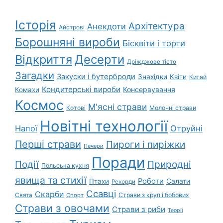
Історія
Архітектура
Анекдоти
Айстрові
Борошняні вироби
Бісквіти і торти
Відкриття
Десерти
Дріжджове тісто
Загадки
Закуски і бутерброди
Знахідки
Квіти
Китай
Кондитерські вироби
Консервування
Комахи
Космос
М'ясні страви
Котові
Молочні страви
Новітні технології
Напої
Отруйні
Перші страви
Пироги і пиріжки
Печери
Поради
Природні
Події
Польська кухня
явища та стихії
Роботи
Салати
Птахи
Рекорди
Ссавці
Скарби
Свята
Страви з круп і бобових
Спорт
Страви з овочами
Страви з риби
Теорії