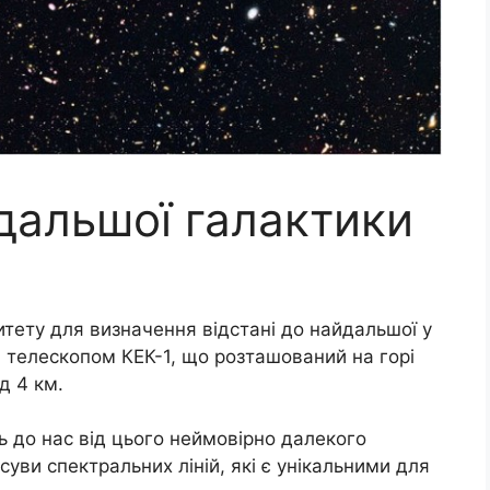
дальшої галактики
итету для визначення відстані до найдальшої у
я телескопом КЕК-1, що розташований на горі
д 4 км.
ь до нас від цього неймовірно далекого
суви спектральних ліній, які є унікальними для