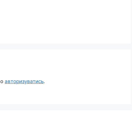
но
авторизуватись
.