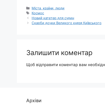
Категорії
Міста, країни, люди
Позначки
Космос
Новий катетер для судин
Скарби дочки Великого князя Київського
Залишити коментар
Щоб відправити коментар вам необхід
Архіви