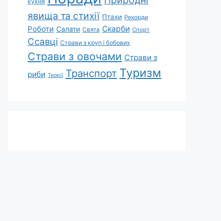
Природні
кухня
явища та стихії
Птахи
Рекорди
Роботи
Скарби
Салати
Свята
Спорт
Ссавці
Страви з круп і бобових
Страви з овочами
Страви з
Туризм
Транспорт
риби
Теорії