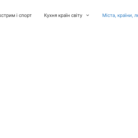
кстрим і спорт
Кухня країн світу
Міста, країни, 