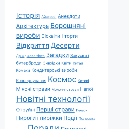
Історія
Анекдоти
Айстрові
Борошняні
Архітектура
вироби
Бісквіти і торти
Відкриття
Десерти
Загадки
Закуски і
Дріжджове тісто
бутерброди
Знахідки
Квіти
Китай
Кондитерські вироби
Комахи
Космос
Консервування
Котові
М'ясні страви
Напої
Молочні страви
Новітні технології
Перші страви
Отруйні
Печери
Пироги і пиріжки
Події
Польська
Поради