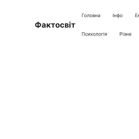
Перейти
до
Головна
Інфо
Е
вмісту
Фактосвіт
Психологія
Різне