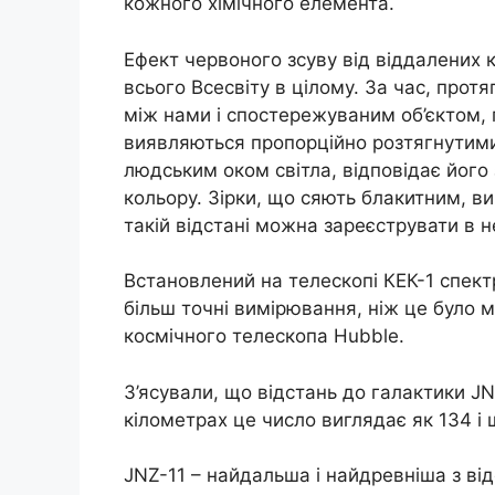
кожного хімічного елемента.
Ефект червоного зсуву від віддалених 
всього Всесвіту в цілому. За час, прот
між нами і спостережуваним об’єктом, п
виявляються пропорційно розтягнутим
людським оком світла, відповідає його 
кольору. Зірки, що сяють блакитним, в
такій відстані можна зареєструвати в 
Встановлений на телескопі КЕК-1 спек
більш точні вимірювання, ніж це було 
космічного телескопа Hubble.
З’ясували, що відстань до галактики JN
кілометрах це число виглядає як 134 і 
JNZ-11 – найдальша і найдревніша з ві