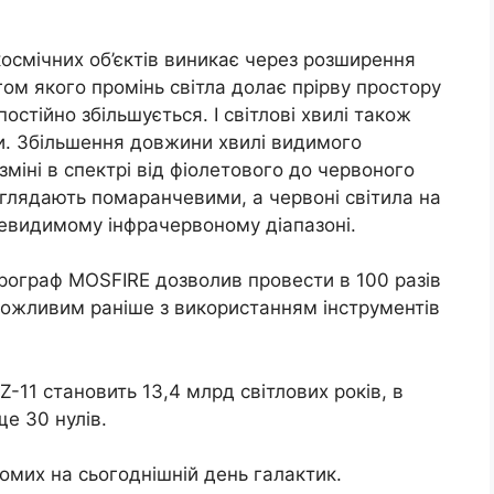
космічних об’єктів виникає через розширення
ягом якого промінь світла долає прірву простору
остійно збільшується. І світлові хвилі також
и. Збільшення довжини хвилі видимого
зміні в спектрі від фіолетового до червоного
иглядають помаранчевими, а червоні світила на
невидимому інфрачервоному діапазоні.
трограф MOSFIRE дозволив провести в 100 разів
можливим раніше з використанням інструментів
Z-11 становить 13,4 млрд світлових років, в
ще 30 нулів.
домих на сьогоднішній день галактик.