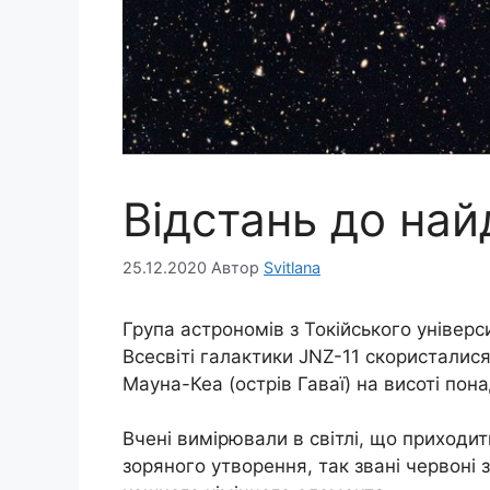
Відстань до най
25.12.2020
Автор
Svitlana
Група астрономів з Токійського універс
Всесвіті галактики JNZ-11 скористалис
Мауна-Кеа (острів Гаваї) на висоті пона
Вчені вимірювали в світлі, що приходит
зоряного утворення, так звані червоні з