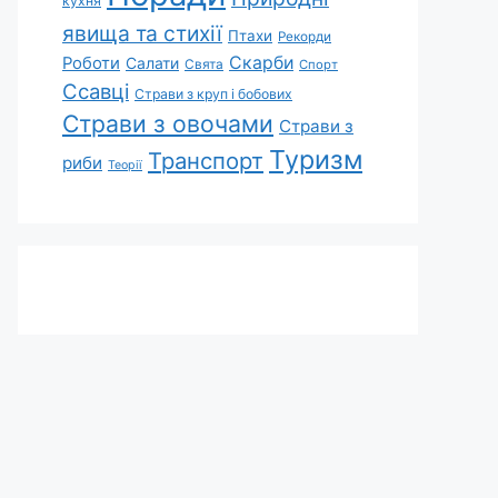
кухня
явища та стихії
Птахи
Рекорди
Скарби
Роботи
Салати
Свята
Спорт
Ссавці
Страви з круп і бобових
Страви з овочами
Страви з
Туризм
Транспорт
риби
Теорії