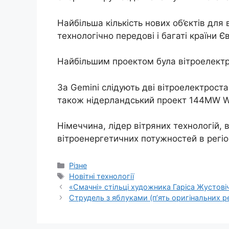
Найбільша кількість нових об’єктів для
технологічно передові і багаті країни 
Найбільшим проектом була вітроелектро
За Gemini слідують дві вітроелектроста
також нідерландський проект 144MW W
Німеччина, лідер вітряних технологій,
вітроенергетичних потужностей в регіо
Категорії
Різне
Позначки
Новітні технології
«Смачні» стільці художника Гаріса Жустові
Струдель з яблуками (п’ять оригінальних ре