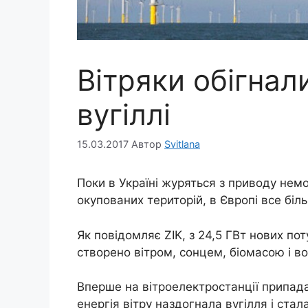
Вітряки обігнал
вугіллі
15.03.2017
Автор
Svitlana
Поки в Україні журяться з приводу нем
окупованих територій, в Європі все бі
Як повідомляє ZIK, з 24,5 ГВт нових пот
створено вітром, сонцем, біомасою і в
Вперше на вітроелектростанції припад
енергія вітру наздогнала вугілля і стал