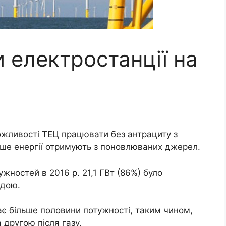
и електростанції на
ожливості ТЕЦ працювати без антрациту з
льше енергії отримують з поновлюваних джерел.
ужностей в 2016 р. 21,1 ГВт (86%) було
одою.
ає більше половини потужності, таким чином,
а другою після газу.