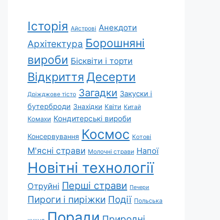
Історія
Анекдоти
Айстрові
Борошняні
Архітектура
вироби
Бісквіти і торти
Відкриття
Десерти
Загадки
Закуски і
Дріжджове тісто
бутерброди
Знахідки
Квіти
Китай
Кондитерські вироби
Комахи
Космос
Консервування
Котові
М'ясні страви
Напої
Молочні страви
Новітні технології
Перші страви
Отруйні
Печери
Пироги і пиріжки
Події
Польська
Поради
Природні