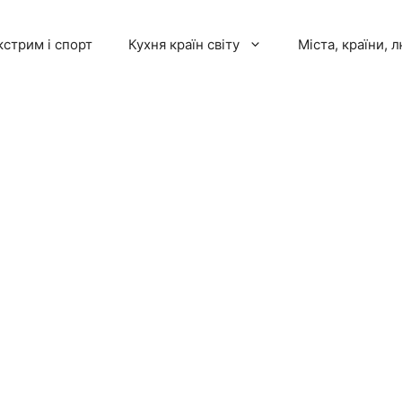
кстрим і спорт
Кухня країн світу
Міста, країни, 