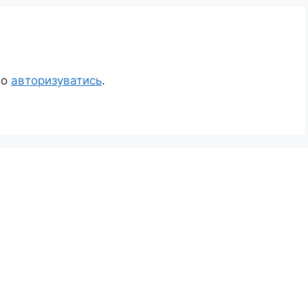
но
авторизуватись
.