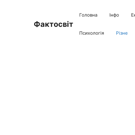
Перейти
до
Головна
Інфо
Е
вмісту
Фактосвіт
Психологія
Різне