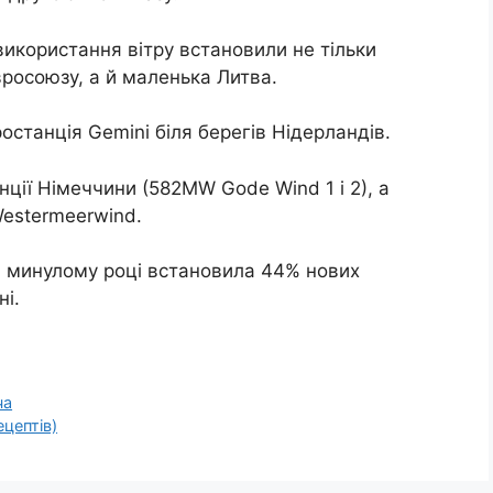
 використання вітру встановили не тільки
Євросоюзу, а й маленька Литва.
станція Gemini біля берегів Нідерландів.
нції Німеччини (582MW Gode Wind 1 і 2), а
estermeerwind.
 в минулому році встановила 44% нових
ні.
ча
цептів)