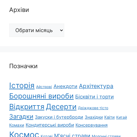
Архіви
Архіви
Позначки
Історія
Архітектура
Анекдоти
Айстрові
Борошняні вироби
Бісквіти і торти
Відкриття
Десерти
Дріжджове тісто
Загадки
Закуски і бутерброди
Знахідки
Квіти
Китай
Кондитерські вироби
Консервування
Комахи
Космос
М'ясні страви
Котові
Молочні страви