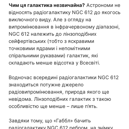
Чим ця галактика незвичайна?
Астрономи не
відносять радіогалактику NGC 612 до якогось
виключного виду. Але з огляду на
випромінювання в інфрачервоному діапазоні,
NGC 612 належить до лінзоподібних
сейфертівських (тобто з яскравими
точковими ядрами і непомітними
спіральними рукавами) галактик, які
складають менше відсотка у Всесвіті.
Водночас всередині радіогалактики NGC 612
знаходиться потужне джерело
радіовипромінювання, природа якого ще
невідома. Лінзоподібних галактик з такою
особливістю ще менше – лише п’ять.
Завдяки тому, що «Габбл» бачить
радіогалактику NGC 612 ребром, на знімку