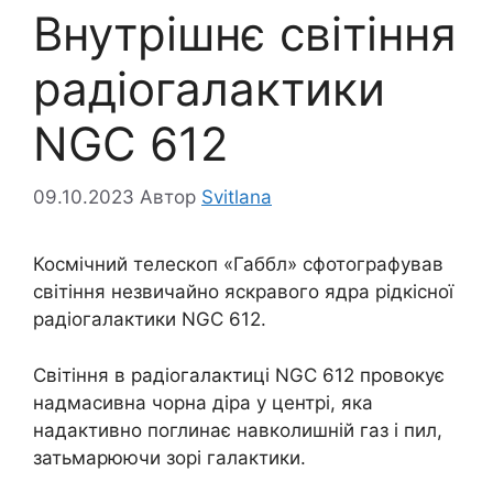
Внутрішнє світіння
радіогалактики
NGC 612
09.10.2023
Автор
Svitlana
Космічний телескоп «Габбл» сфотографував
світіння незвичайно яскравого ядра рідкісної
радіогалактики NGC 612.
Світіння в радіогалактиці NGC 612 провокує
надмасивна чорна діра у центрі, яка
надактивно поглинає навколишній газ і пил,
затьмарюючи зорі галактики.