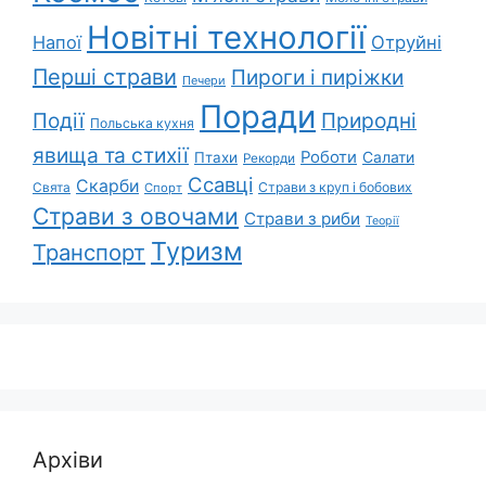
Новітні технології
Напої
Отруйні
Перші страви
Пироги і пиріжки
Печери
Поради
Природні
Події
Польська кухня
явища та стихії
Роботи
Салати
Птахи
Рекорди
Ссавці
Скарби
Свята
Страви з круп і бобових
Спорт
Страви з овочами
Страви з риби
Теорії
Туризм
Транспорт
Архіви