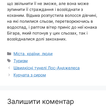
що звільнити її не зможе, але вона може
зупинити її страждання і возз’єднати з
коханим. Відьма розпустила волосся дівчині,
на які полилися сльози, перетворюючись в
водоспад, і раптом вітер приніс до неї юнака
Бігара, який потонув у цих сльозах, так і
возз’єдналися долі закоханих.
Категорії
Міста, країни, люди
Позначки
Туризм
Швидкісні тунелі Лос-Анджелеса
Курчата з сиром
Залишити коментар