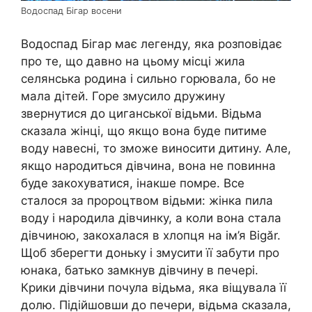
Водоспад Бігар восени
Водоспад Бігар має легенду, яка розповідає
про те, що давно на цьому місці жила
селянська родина і сильно горювала, бо не
мала дітей. Горе змусило дружину
звернутися до циганської відьми. Відьма
сказала жінці, що якщо вона буде питиме
воду навесні, то зможе виносити дитину. Але,
якщо народиться дівчина, вона не повинна
буде закохуватися, інакше помре. Все
сталося за пророцтвом відьми: жінка пила
воду і народила дівчинку, а коли вона стала
дівчиною, закохалася в хлопця на ім’я Bigăr.
Щоб зберегти доньку і змусити її забути про
юнака, батько замкнув дівчину в печері.
Крики дівчини почула відьма, яка віщувала її
долю. Підійшовши до печери, відьма сказала,