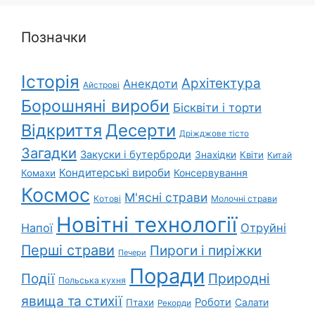
Позначки
Історія
Архітектура
Анекдоти
Айстрові
Борошняні вироби
Бісквіти і торти
Відкриття
Десерти
Дріжджове тісто
Загадки
Закуски і бутерброди
Знахідки
Квіти
Китай
Кондитерські вироби
Консервування
Комахи
Космос
М'ясні страви
Котові
Молочні страви
Новітні технології
Напої
Отруйні
Перші страви
Пироги і пиріжки
Печери
Поради
Природні
Події
Польська кухня
явища та стихії
Роботи
Салати
Птахи
Рекорди