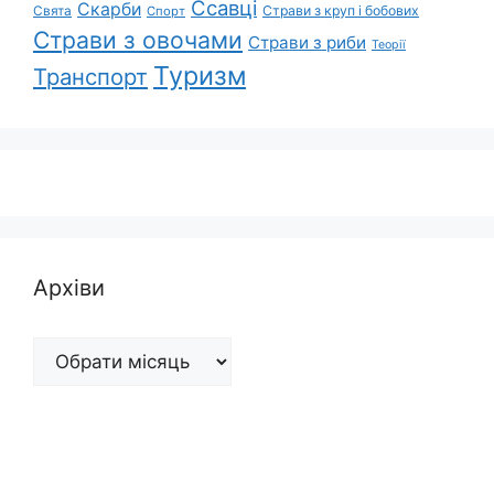
Ссавці
Скарби
Свята
Страви з круп і бобових
Спорт
Страви з овочами
Страви з риби
Теорії
Туризм
Транспорт
Архіви
Архіви