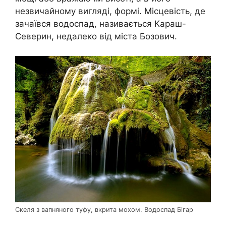
незвичайному вигляді, формі. Місцевість, де
зачаївся водоспад, називається Караш-
Северин, недалеко від міста Бозович.
Скеля з вапняного туфу, вкрита мохом. Водоспад Бігар