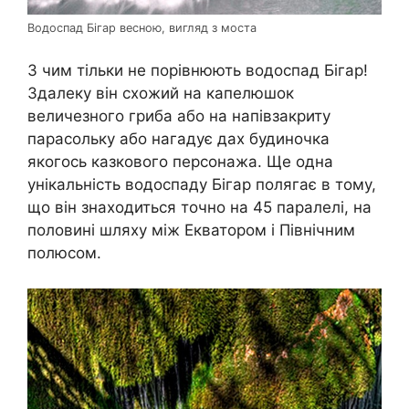
Водоспад Бігар весною, вигляд з моста
З чим тільки не порівнюють водоспад Бігар!
Здалеку він схожий на капелюшок
величезного гриба або на напівзакриту
парасольку або нагадує дах будиночка
якогось казкового персонажа. Ще одна
унікальність водоспаду Бігар полягає в тому,
що він знаходиться точно на 45 паралелі, на
половині шляху між Екватором і Північним
полюсом.