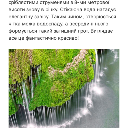
сріблястими струменями з 8-ми метрової
висоти знову в річку. Стікаюча вода нагадує
елегантну завісу. Таким чином, створюється
чітка межа водоспаду, а всередині нього
формується такий затишний грот. Виглядає
все це фантастично красиво!