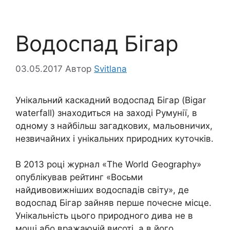
Водоспад Бігар
03.05.2017
Автор
Svitlana
Унікальний каскадний водоспад Бігар (Bigar
waterfall) знаходиться на заході Румунії, в
одному з найбільш загадкових, мальовничих,
незвичайних і унікальних природних куточків.
В 2013 році журнал «The World Geography»
опублікував рейтинг «Восьми
найдивовижніших водоспадів світу», де
водоспад Бігар зайняв перше почесне місце.
Унікальність цього природного дива не в
мощі або вражаючій висоті, а в його