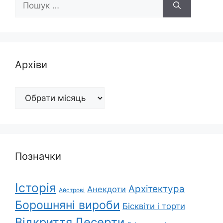
Архіви
Архіви
Позначки
Історія
Архітектура
Анекдоти
Айстрові
Борошняні вироби
Бісквіти і торти
Відкриття
Десерти