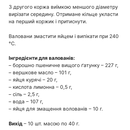
З другого коржа виїмкою меншого діаметру
вирізати середину. Отримане кільце укласти
на перший коржик і притиснути.
Валовани змастити яйцем і випікати при 240
°C.
Інгредієнти для валованів:
– борошно пшеничне вищого ґатунку – 227 г,
– вершкове масло – 101 г,
– яйця курячі – 20 г,
– кислота лимонна – 0,5 г,
– сіль – 2,5 г,
– вода – 107 г,
– яйця для змащення волованів – 10 г.
Вихід
– 10 шт. масою по 40 г.