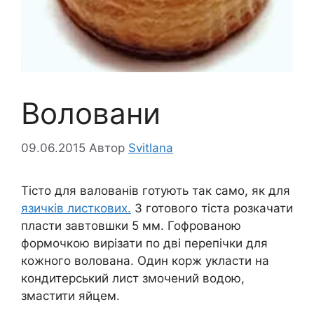
Воловани
09.06.2015
Автор
Svitlana
Тісто для валованів готують так само, як для
язичків листкових.
З готового тіста розкачати
пласти завтовшки 5 мм. Гофрованою
формочкою вирізати по дві перепічки для
кожного волована. Один корж укласти на
кондитерський лист змочений водою,
змастити яйцем.