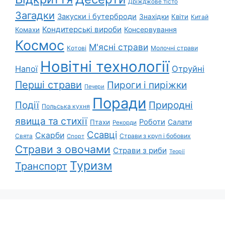
Дріжджове тісто
Загадки
Закуски і бутерброди
Знахідки
Квіти
Китай
Кондитерські вироби
Консервування
Комахи
Космос
М'ясні страви
Котові
Молочні страви
Новітні технології
Напої
Отруйні
Перші страви
Пироги і пиріжки
Печери
Поради
Природні
Події
Польська кухня
явища та стихії
Роботи
Салати
Птахи
Рекорди
Ссавці
Скарби
Свята
Страви з круп і бобових
Спорт
Страви з овочами
Страви з риби
Теорії
Туризм
Транспорт