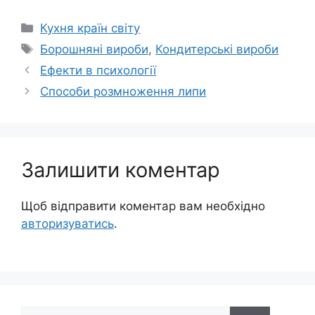
Категорії
Кухня країн світу
Позначки
Борошняні вироби
,
Кондитерські вироби
Ефекти в психології
Способи розмноження липи
Залишити коментар
Щоб відправити коментар вам необхідно
авторизуватись
.
Пошук: