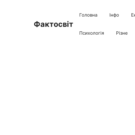
Перейти
до
Головна
Інфо
Е
вмісту
Фактосвіт
Психологія
Різне