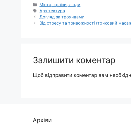
Категорії
Міста, країни, люди
Позначки
Архітектура
Догляд за трояндами
Від стресу та тривожності (точковий маса
Залишити коментар
Щоб відправити коментар вам необхід
Архіви