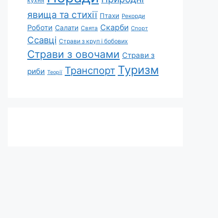
кухня
явища та стихії
Птахи
Рекорди
Скарби
Роботи
Салати
Свята
Спорт
Ссавці
Страви з круп і бобових
Страви з овочами
Страви з
Туризм
Транспорт
риби
Теорії