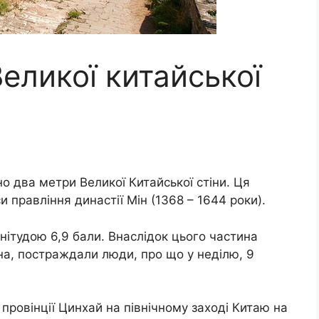
еликої китайської
о два метри Великої Китайської стіни. Ця
и правління династії Мін (1368 – 1644 роки).
нітудою 6,9 бали. Внаслідок цього частина
ана, постраждали люди, про що у неділю, 9
 провінції Цинхай на північному заході Китаю на