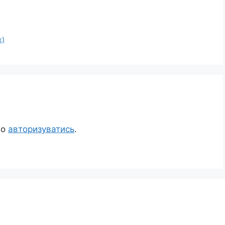
ж)
но
авторизуватись
.