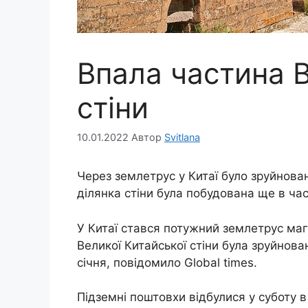
Впала частина В
стіни
10.01.2022
Автор
Svitlana
Через землетрус у Китаї було зруйнован
ділянка стіни була побудована ще в час
У Китаї стався потужний землетрус маг
Великої Китайської стіни була зруйнов
січня, повідомило Global times.
Підземні поштовхи відбулися у суботу в