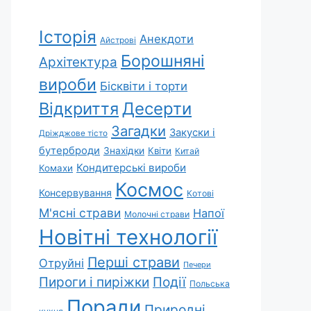
Історія
Анекдоти
Айстрові
Борошняні
Архітектура
вироби
Бісквіти і торти
Відкриття
Десерти
Загадки
Закуски і
Дріжджове тісто
бутерброди
Знахідки
Квіти
Китай
Кондитерські вироби
Комахи
Космос
Консервування
Котові
М'ясні страви
Напої
Молочні страви
Новітні технології
Перші страви
Отруйні
Печери
Пироги і пиріжки
Події
Польська
Поради
Природні