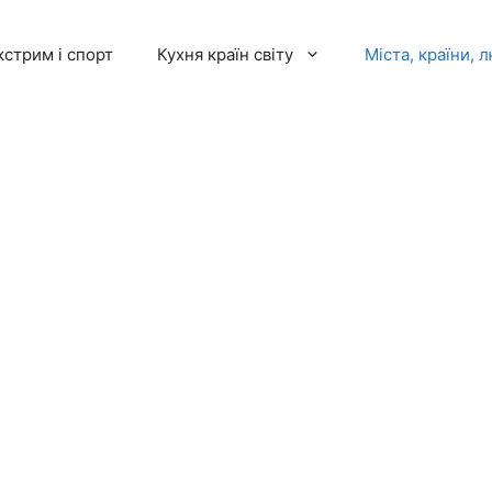
кстрим і спорт
Кухня країн світу
Міста, країни, 