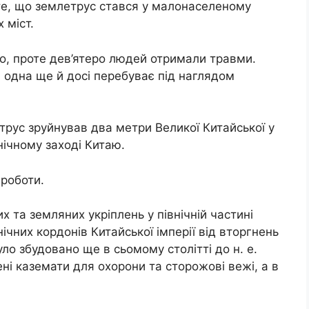
 те, що землетрус стався у малонаселеному
 міст.
о, проте дев’ятеро людей отримали травми.
а одна ще й досі перебуває під наглядом
рус зруйнував два метри Великої Китайської у
внічному заході Китаю.
 роботи.
х та земляних укріплень у північній частині
ічних кордонів Китайської імперії від вторгнень
ло збудовано ще в сьомому столітті до н. е.
і каземати для охорони та сторожові вежі, а в