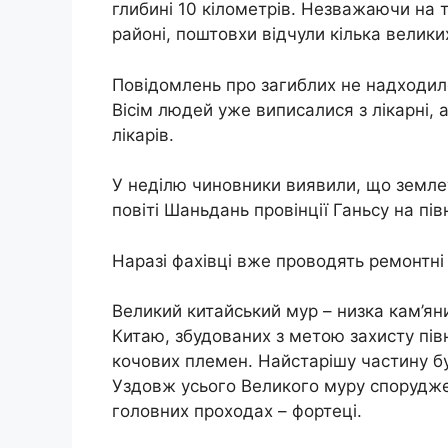
глибині 10 кілометрів. Незважаючи на
районі, поштовхи відчули кілька великих
Повідомлень про загиблих не надходил
Вісім людей уже виписалися з лікарні, 
лікарів.
У неділю чиновники виявили, що землет
повіті Шаньдань провінції Ганьсу на пі
Наразі фахівці вже проводять ремонтні
Великий китайський мур – низка кам’яни
Китаю, збудованих з метою захисту півн
кочових племен. Найстарішу частину бу
Уздовж усього Великого муру споруджен
головних проходах – фортеці.