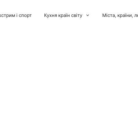
кстрим і спорт
Кухня країн світу
Міста, країни, 