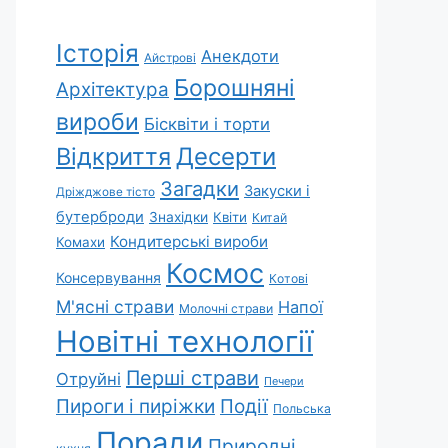
Історія
Анекдоти
Айстрові
Борошняні
Архітектура
вироби
Бісквіти і торти
Відкриття
Десерти
Загадки
Закуски і
Дріжджове тісто
бутерброди
Знахідки
Квіти
Китай
Кондитерські вироби
Комахи
Космос
Консервування
Котові
М'ясні страви
Напої
Молочні страви
Новітні технології
Перші страви
Отруйні
Печери
Пироги і пиріжки
Події
Польська
Поради
Природні