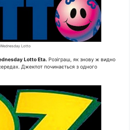
 Wednesday Lotto
dnesday Lotto Eta.
Розіграш, як знову ж видно
 середах. Джекпот починається з одного