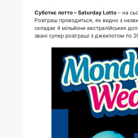
Суботнє лотто – Saturday Lotto
– на сь
Розіграш проводиться, як видно з назв
складає 4 мільйони австралійських дола
звані супер розіграші з джекпотом по 2