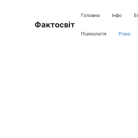
Перейти
до
Головна
Інфо
Е
вмісту
Фактосвіт
Психологія
Різне