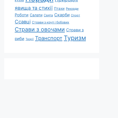
кухня
явища та стихії
Птахи
Рекорди
Скарби
Роботи
Салати
Свята
Спорт
Ссавці
Страви з круп і бобових
Страви з овочами
Страви з
Туризм
Транспорт
риби
Теорії