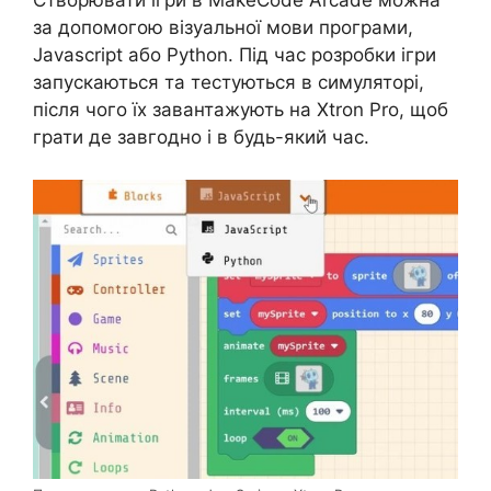
Створювати ігри в MakeCode Arcade можна
за допомогою візуальної мови програми,
Javascript або Python. Під час розробки ігри
запускаються та тестуються в симуляторі,
після чого їх завантажують на Xtron Pro, щоб
грати де завгодно і в будь-який час.