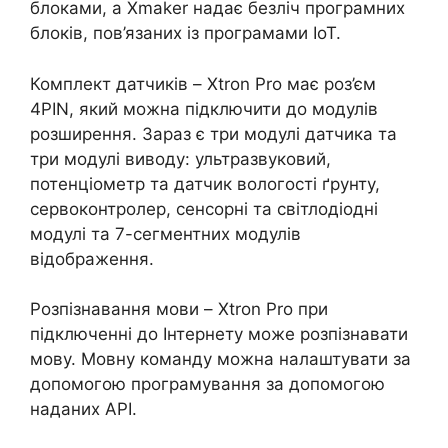
блоками, а Xmaker надає безліч програмних
блоків, пов’язаних із програмами IoT.
Комплект датчиків – Xtron Pro має роз’єм
4PIN, який можна підключити до модулів
розширення. Зараз є три модулі датчика та
три модулі виводу: ультразвуковий,
потенціометр та датчик вологості ґрунту,
сервоконтролер, сенсорні та світлодіодні
модулі та 7-сегментних модулів
відображення.
Розпізнавання мови – Xtron Pro при
підключенні до Інтернету може розпізнавати
мову. Мовну команду можна налаштувати за
допомогою програмування за допомогою
наданих API.