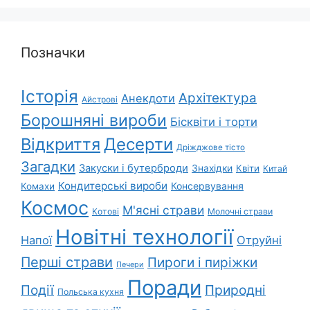
Позначки
Історія
Архітектура
Анекдоти
Айстрові
Борошняні вироби
Бісквіти і торти
Відкриття
Десерти
Дріжджове тісто
Загадки
Закуски і бутерброди
Знахідки
Квіти
Китай
Кондитерські вироби
Консервування
Комахи
Космос
М'ясні страви
Котові
Молочні страви
Новітні технології
Напої
Отруйні
Перші страви
Пироги і пиріжки
Печери
Поради
Природні
Події
Польська кухня