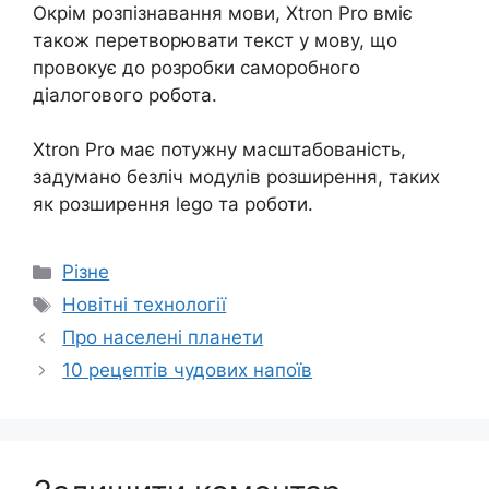
Окрім розпізнавання мови, Xtron Pro вміє
також перетворювати текст у мову, що
провокує до розробки саморобного
діалогового робота.
Xtron Pro має потужну масштабованість,
задумано безліч модулів розширення, таких
як розширення lego та роботи.
Категорії
Різне
Позначки
Новітні технології
Про населені планети
10 рецептів чудових напоїв