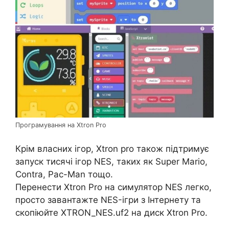
Програмування на Xtron Pro
Крім власних ігор, Xtron pro також підтримує
запуск тисячі ігор NES, таких як Super Mario,
Contra, Pac-Man тощо.
Перенести Xtron Pro на симулятор NES легко,
просто завантажте NES-ігри з Інтернету та
скопіюйте XTRON_NES.uf2 на диск Xtron Pro.