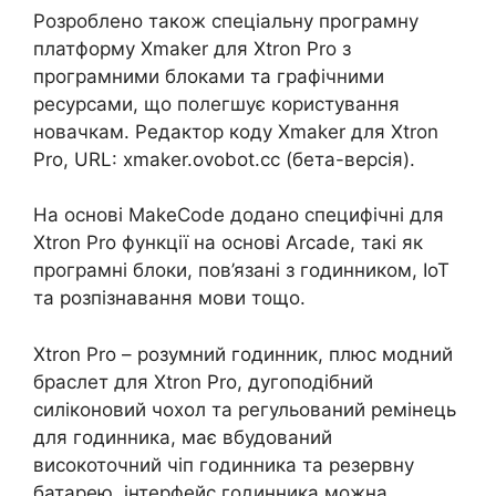
Розроблено також спеціальну програмну
платформу Xmaker для Xtron Pro з
програмними блоками та графічними
ресурсами, що полегшує користування
новачкам. Редактор коду Xmaker для Xtron
Pro, URL: xmaker.ovobot.cc (бета-версія).
На основі MakeCode додано специфічні для
Xtron Pro функції на основі Arcade, такі як
програмні блоки, пов’язані з годинником, IoT
та розпізнавання мови тощо.
Xtron Pro – розумний годинник, плюс модний
браслет для Xtron Pro, дугоподібний
силіконовий чохол та регульований ремінець
для годинника, має вбудований
високоточний чіп годинника та резервну
батарею, інтерфейс годинника можна