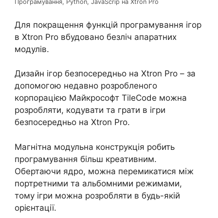
Програмування, Python, JavaScrip на Xtron Pro
Для покращення функцій програмування ігор
в Xtron Pro вбудовано безліч апаратних
модулів.
Дизайн ігор безпосередньо на Xtron Pro – за
допомогою недавно розробленого
корпорацією Майкрософт TileCode можна
розробляти, кодувати та грати в ігри
безпосередньо на Xtron Pro.
Магнітна модульна конструкція робить
програмування більш креативним.
Обертаючи ядро, можна перемикатися між
портретними та альбомними режимами,
тому ігри можна розробляти в будь-якій
орієнтації.