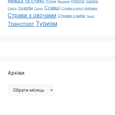
явища та стихії
Роботи
Салати
Птахи
Рекорди
Ссавці
Скарби
Свята
Страви з круп і бобових
Спорт
Страви з овочами
Страви з риби
Теорії
Туризм
Транспорт
Архіви
Архіви