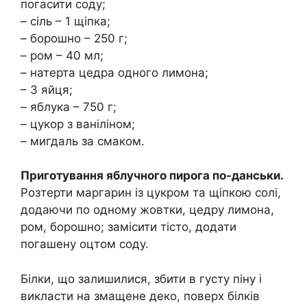
погасити соду;
– сіль – 1 щіпка;
– борошно – 250 г;
– ром – 40 мл;
– натерта цедра одного лимона;
– 3 яйця;
– яблука – 750 г;
– цукор з ваніліном;
– мигдаль за смаком.
Приготування яблучного пирога по-данськи.
Розтерти маргарин із цукром та щіпкою солі,
додаючи по одному жовтки, цедру лимона,
ром, борошно; замісити тісто, додати
погашену оцтом соду.
Білки, що залишилися, збити в густу піну і
викласти на змащене деко, поверх білків