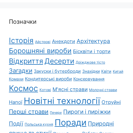
Позначки
Історія
Архітектура
Анекдоти
Айстрові
Борошняні вироби
Бісквіти і торти
Відкриття
Десерти
Дріжджове тісто
Загадки
Закуски і бутерброди
Знахідки
Квіти
Китай
Кондитерські вироби
Консервування
Комахи
Космос
М'ясні страви
Котові
Молочні страви
Новітні технології
Напої
Отруйні
Перші страви
Пироги і пиріжки
Печери
Поради
Природні
Події
Польська кухня
явища та стихії