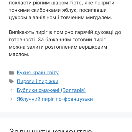
покласти рівним шаром тісто, яке покрити
тонкими скибочками яблук, посипавши
цукром з ваніліном і товченим мигдалем.
Випікають пиріг в помірно гарячій духовці до
готовності. За бажанням готовий пиріг
можна залити розтопленим вершковим
маслом.
Категорії
Кухня країн світу
Позначки
Пироги і пиріжки
Бублики смажені (Болгарія)
Яблучний пиріг по-французьки
Залишити коментар