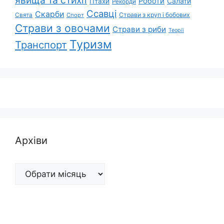
Роботи
Салати
Птахи
Рекорди
Ссавці
Скарби
Свята
Страви з круп і бобових
Спорт
Страви з овочами
Страви з риби
Теорії
Туризм
Транспорт
Архіви
Архіви