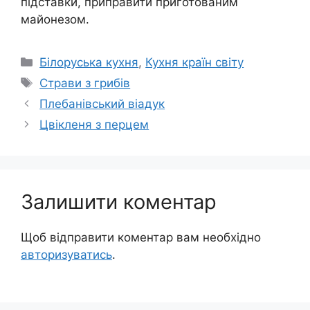
підставки, приправити приготованим
майонезом.
Категорії
Білоруська кухня
,
Кухня країн світу
Позначки
Страви з грибів
Плебанівський віадук
Цвікленя з перцем
Залишити коментар
Щоб відправити коментар вам необхідно
авторизуватись
.