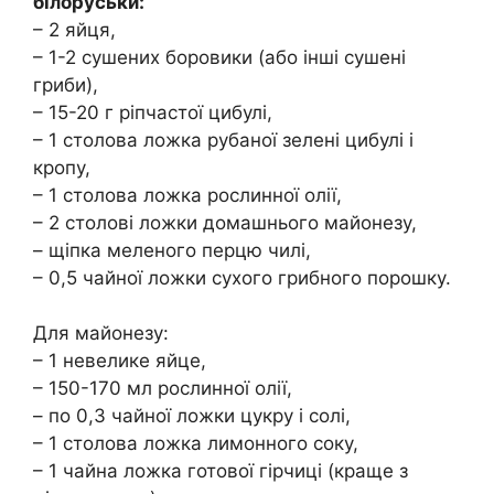
білоруськи:
– 2 яйця,
– 1-2 сушених боровики (або інші сушені
гриби),
– 15-20 г ріпчастої цибулі,
– 1 столова ложка рубаної зелені цибулі і
кропу,
– 1 столова ложка рослинної олії,
– 2 столові ложки домашнього майонезу,
– щіпка меленого перцю чилі,
– 0,5 чайної ложки сухого грибного порошку.
Для майонезу:
– 1 невелике яйце,
– 150-170 мл рослинної олії,
– по 0,3 чайної ложки цукру і солі,
– 1 столова ложка лимонного соку,
– 1 чайна ложка готової гірчиці (краще з