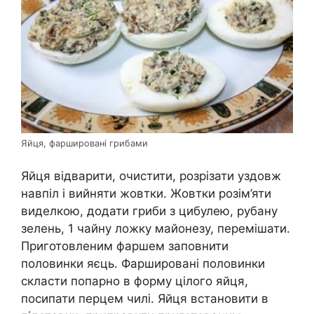
Яйця, фаршировані грибами
Яйця відварити, очистити, розрізати уздовж
навпіл і вийняти жовтки. Жовтки розім’яти
виделкою, додати гриби з цибулею, рубану
зелень, 1 чайну ложку майонезу, перемішати.
Приготовленим фаршем заповнити
половинки яєць. Фаршировані половинки
скласти попарно в форму цілого яйця,
посипати перцем чилі. Яйця встановити в