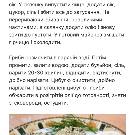
сік. У склянку випустити яйце, додати сік,
цукор, сіль і збити все до загусання. Не
перериваючи збивання, невеликими
частинами, в склянку додати олію і знову
збити до густоти. У готовий майонез вмішати
гірчицю і охолодити.
Гриби розмочити в гарячій воді. Потім
промити, залити водою, додати бульйон, сіль,
варити 20-30 хвилин, відцідити, відтиснути,
дрібно нарізати. Цибулю очистити, дрібно
нарізати. Підготовлені цибулю і гриби
обжарити в розігрітій олії до готовності, зняти
зі сковороди, остудити.