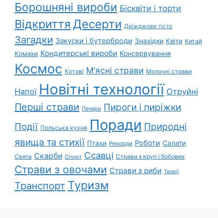
Борошняні вироби
Бісквіти і торти
Відкриття
Десерти
Дріжджове тісто
Загадки
Закуски і бутерброди
Знахідки
Квіти
Китай
Кондитерські вироби
Консервування
Комахи
Космос
М'ясні страви
Котові
Молочні страви
Новітні технології
Напої
Отруйні
Перші страви
Пироги і пиріжки
Печери
Поради
Природні
Події
Польська кухня
явища та стихії
Роботи
Салати
Птахи
Рекорди
Ссавці
Скарби
Свята
Страви з круп і бобових
Спорт
Страви з овочами
Страви з риби
Теорії
Туризм
Транспорт