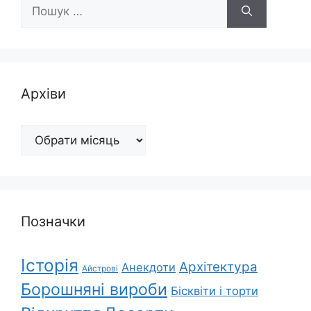
Пошук:
Архіви
Архіви
Позначки
Історія
Архітектура
Анекдоти
Айстрові
Борошняні вироби
Бісквіти і торти