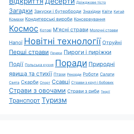
Відкриття
Десерти
Дріжджове тісто
Загадки
Закуски і бутерброди
Знахідки
Квіти
Китай
Кондитерські вироби
Консервування
Комахи
Космос
М'ясні страви
Котові
Молочні страви
Новітні технології
Напої
Отруйні
Перші страви
Пироги і пиріжки
Печери
Поради
Природні
Події
Польська кухня
явища та стихії
Роботи
Салати
Птахи
Рекорди
Ссавці
Скарби
Свята
Страви з круп і бобових
Спорт
Страви з овочами
Страви з риби
Теорії
Туризм
Транспорт