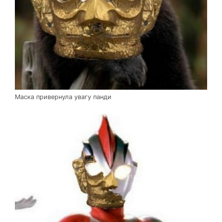
Маска привернула увагу панди