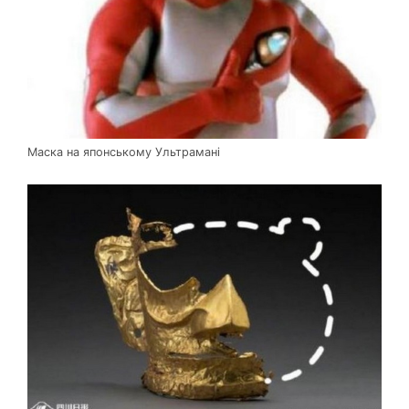
Маска на японському Ультрамані