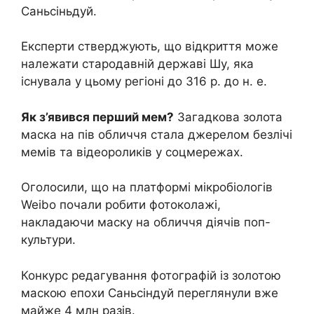
Саньсіньдуй.
Експерти стверджують, що відкриття може
належати стародавній державі Шу, яка
існувала у цьому регіоні до 316 р. до н. е.
Як з’явився перший мем?
Загадкова золота
маска на пів обличчя стала джерелом безлічі
мемів та відеороликів у соцмережах.
Оголосили, що на платформі мікробіологів
Weibo почали робити фотоколажі,
накладаючи маску на обличчя діячів поп-
культури.
Конкурс редагування фотографій із золотою
маскою епохи Саньсіндуй переглянули вже
майже 4 млн разів.