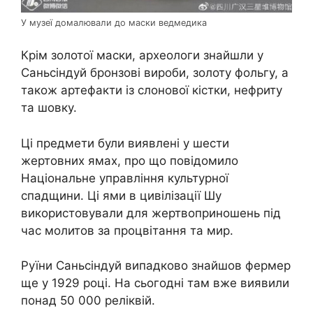
У музеї домалювали до маски ведмедика
Крім золотої маски, археологи знайшли у
Саньсіндуй бронзові вироби, золоту фольгу, а
також артефакти із слонової кістки, нефриту
та шовку.
Ці предмети були виявлені у шести
жертовних ямах, про що повідомило
Національне управління культурної
спадщини. Ці ями в цивілізації Шу
використовували для жертвоприношень під
час молитов за процвітання та мир.
Руїни Саньсіндуй випадково знайшов фермер
ще у 1929 році. На сьогодні там вже виявили
понад 50 000 реліквій.