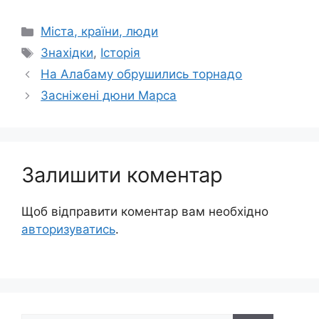
Категорії
Міста, країни, люди
Позначки
Знахідки
,
Історія
На Алабаму обрушились торнадо
Засніжені дюни Марса
Залишити коментар
Щоб відправити коментар вам необхідно
авторизуватись
.