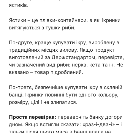
ястиків.
Ястики – це плівки-контейнери, в які ікринки
витягуються з тушки риби.
По-друге, краще купувати ікру, вироблену в
традиційних місцях вилову. Якщо продукт
виготовлений за Держстандартом, перевірте,
чи зазначений вид риби: нерка, кета та ін. Не
вказано – товар підроблений.
По-третє, безпечніше купувати ікру в скляній
банці. Ікринки повинні бути одного кольору,
розміру, цілі і не злипатися.
Проста перевірка:
переверніть банку догори
дном. Якщо встигли сказати: «раз-і-два-і» – і
тільки після цього маса в банці впала на