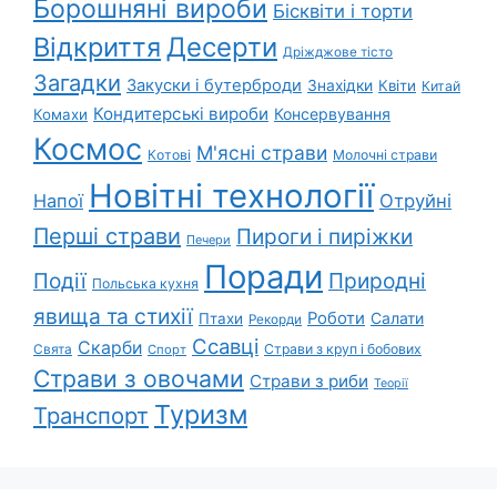
Борошняні вироби
Бісквіти і торти
Відкриття
Десерти
Дріжджове тісто
Загадки
Закуски і бутерброди
Знахідки
Квіти
Китай
Кондитерські вироби
Консервування
Комахи
Космос
М'ясні страви
Котові
Молочні страви
Новітні технології
Напої
Отруйні
Перші страви
Пироги і пиріжки
Печери
Поради
Природні
Події
Польська кухня
явища та стихії
Роботи
Салати
Птахи
Рекорди
Ссавці
Скарби
Свята
Страви з круп і бобових
Спорт
Страви з овочами
Страви з риби
Теорії
Туризм
Транспорт