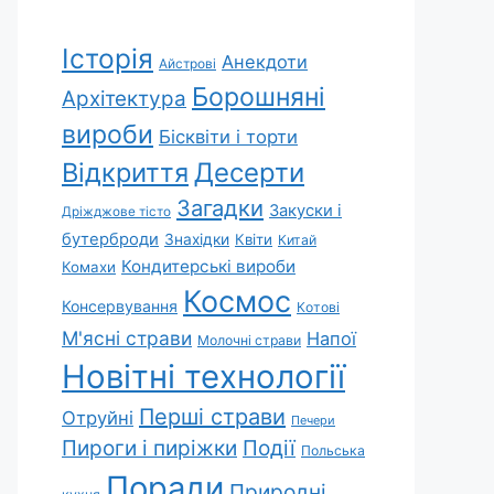
Історія
Анекдоти
Айстрові
Борошняні
Архітектура
вироби
Бісквіти і торти
Відкриття
Десерти
Загадки
Закуски і
Дріжджове тісто
бутерброди
Знахідки
Квіти
Китай
Кондитерські вироби
Комахи
Космос
Консервування
Котові
М'ясні страви
Напої
Молочні страви
Новітні технології
Перші страви
Отруйні
Печери
Пироги і пиріжки
Події
Польська
Поради
Природні