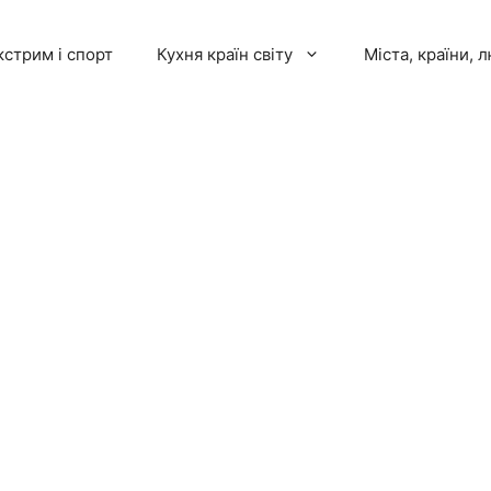
кстрим і спорт
Кухня країн світу
Міста, країни, 