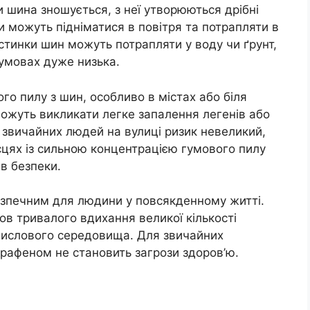
 шина зношується, з неї утворюються дрібні
нки можуть підніматися в повітря та потрапляти в
астинки шин можуть потрапляти у воду чи ґрунт,
 умовах дуже низька.
го пилу з шин, особливо в містах або біля
ожуть викликати легке запалення легенів або
 звичайних людей на вулиці ризик невеликий,
ісцях із сильною концентрацією гумового пилу
в безпеки.
езпечним для людини у повсякденному житті.
в тривалого вдихання великої кількості
мислового середовища. Для звичайних
графеном не становить загрози здоров’ю.