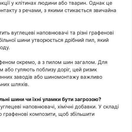
кції у клітинах людини або тварин. Однак це
нтакту з речами, з якими стикається звичайна
ить вуглецеві наповнювачі та різні графенові
ільної шини утворюється дрібний пил, який
оду.
афеном окремо, а з пилом шин загалом. Для
м або гуляють поблизу доріг, цей ризик
шинних заводів або шиномонтажу важливо
них шляхів.
ьні шини чи їхні уламки бути загрозою?
углецеві наповнювачі, хімічні добавки. У складі
бо графенові композити, щоб збільшити