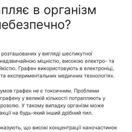
пляє в організм
небезпечно?
 розташованих у вигляді шестикутної
ю надзвичайною міцністю, високою електро- та
йкістю. Графен використовують в електроніці,
 та експериментальних медичних технологіях.
умов графен не є токсичним. Проблеми
графену у великій кількості потрапляють у
аерозолю. У такому випадку організм може
кції на будь-який інший дрібний пил.
казують, що високі концентрації наночастинок