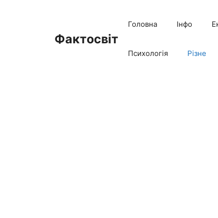
Перейти
до
Головна
Інфо
Е
вмісту
Фактосвіт
Психологія
Різне