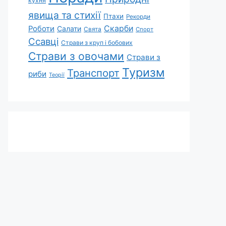
кухня
явища та стихії
Птахи
Рекорди
Скарби
Роботи
Салати
Свята
Спорт
Ссавці
Страви з круп і бобових
Страви з овочами
Страви з
Туризм
Транспорт
риби
Теорії