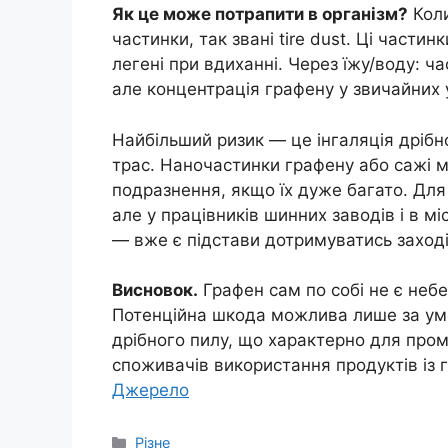
Як це може потрапити в організм?
Коли
частинки, так звані tire dust. Ці части
легені при вдиханні. Через їжу/воду: ч
але концентрація графену у звичайних
Найбільший ризик — це інгаляція дрібно
трас. Наночастинки графену або сажі м
подразнення, якщо їх дуже багато. Для
але у працівників шинних заводів і в м
— вже є підстави дотримуватись заході
Висновок.
Графен сам по собі не є неб
Потенційна шкода можлива лише за умо
дрібного пилу, що характерно для про
споживачів використання продуктів із 
Джерело
Категорії
Різне