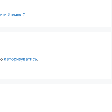
чити 6 планет?
но
авторизуватись
.