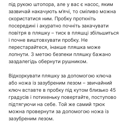
під рукою штопора, але у вас є насос, яким
зазвичай накачують м’ячі, то сміливо можна
скористатися ним. Пробку проткніть
посередині і акуратно почніть закачувати
повітря в пляшку – тиск в пляшці збільшиться
і почне виштовхувати пробку. Не
перестарайтеся, інакше пляшка може
лопнути. З метою безпеки пляшку бажано
заздалегідь обернути рушником.
Відкоркувати пляшку за допомогою ключа
або ножа із зазубреним лезом – звичайний
ключ вставте в пробку під кутом близько 45
градусів і потихеньку повертайте, поступово
підтягуючи на себе. Той же самий трюк
можна провернути за допомогою ножа із
зазубреним лезом.