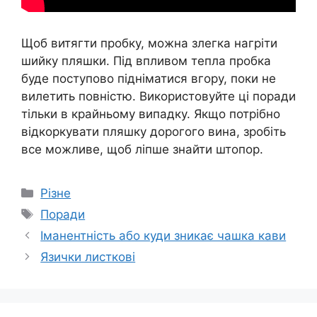
Щоб витягти пробку, можна злегка нагріти
шийку пляшки. Під впливом тепла пробка
буде поступово підніматися вгору, поки не
вилетить повністю. Використовуйте ці поради
тільки в крайньому випадку. Якщо потрібно
відкоркувати пляшку дорогого вина, зробіть
все можливе, щоб ліпше знайти штопор.
Категорії
Різне
Позначки
Поради
Іманентність або куди зникає чашка кави
Язички листкові