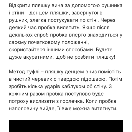
Відкрити пляшку вина за допомогою рушника
і стіни – денцем пляшки, завернутої в
рушник, злегка постукувати по стіні. Через
деякий час пробка вилетить. Якщо після
декількох спроб пробка вперто знаходиться у
своєму початковому положенні,
скористайтеся іншими способами. Будьте
дуже акуратними, щоб не розбити пляшку!
Метод туфлі – пляшку денцем вниз помістіть
в чистий черевик c твердою підошвою. Потім
зробіть кілька ударів каблуком об стіну. З
кожним разом пробка поступово буде
потроху вислизати з горлечка. Коли пробка
наполовину вийде, її вже можна витягнути.