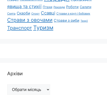
явища та стихії
Роботи
Салати
Птахи
Рекорди
Ссавці
Скарби
Свята
Страви з круп і бобових
Спорт
Страви з овочами
Страви з риби
Теорії
Туризм
Транспорт
Архіви
Архіви