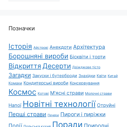
Позначки
Історія
Архітектура
Анекдоти
Айстрові
Борошняні вироби
Бісквіти і торти
Відкриття
Десерти
Дріжджове тісто
Загадки
Закуски і бутерброди
Знахідки
Квіти
Китай
Кондитерські вироби
Консервування
Комахи
Космос
М'ясні страви
Котові
Молочні страви
Новітні технології
Напої
Отруйні
Перші страви
Пироги і пиріжки
Печери
Поради
Природні
Події
Польська кухня