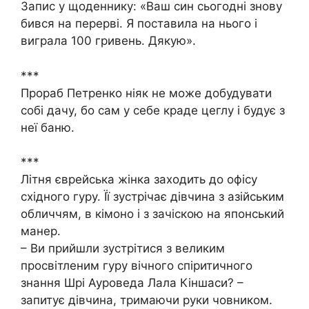
Запис у щоденнику: «Ваш син сьогодні знову
бився на перерві. Я поставила на нього і
виграла 100 гривень. Дякую».
***
Прораб Петренко ніяк не може добудувати
собі дачу, бо сам у себе краде цеглу і будує з
неї баню.
***
Літня єврейська жінка заходить до офісу
східного гуру. Її зустрічає дівчина з азійським
обличчям, в кімоно і з зачіскою на японський
манер.
– Ви прийшли зустрітися з великим
просвітленим гуру вічного спіритичного
знання Шрі Ауроведа Лала Кіншаси? –
запитує дівчина, тримаючи руки човником.