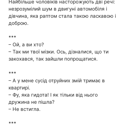
Найбільше чоловіків насторожують дві речі:
незрозумілий шум в двигуні автомобіля і
дівчина, яка раптом стала такою ласкавою і
доброю.
***
– Ой, а ви хто?
– Так ми твої мізки. Ось, дізналися, що ти
закохався, так зайшли попрощатися.
***
– А у мене сусід отруйних змій тримає в
квартирі.
– Фу, яка гидота! І як тільки від нього
дружина не пішла?
– Не встигла.
***