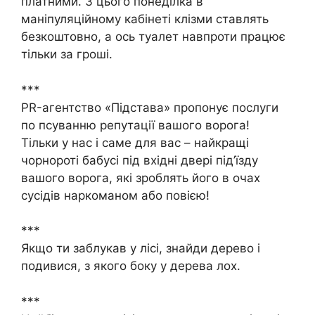
платними. З цього понеділка в
маніпуляційному кабінеті клізми ставлять
безкоштовно, а ось туалет навпроти працює
тільки за гроші.
***
PR-агентство «Підстава» пропонує послуги
по псуванню репутації вашого ворога!
Тільки у нас і саме для вас – найкращі
чорнороті бабусі під вхідні двері під’їзду
вашого ворога, які зроблять його в очах
сусідів наркоманом або повією!
***
Якщо ти заблукав у лісі, знайди дерево і
подивися, з якого боку у дерева лох.
***