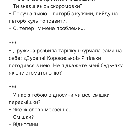
– Ти знаєш якісь скоромовки?
– Поруч з ямою – пагорб з кулями, вийду на
пагорб куль поправити.
– О, тепер і у мене проблеми…
***
– Дружина розбила тарілку і бурчала сама на
себе: «Дурепа! Коровисько!» Я тільки
погодився з нею. Не підкажете мені будь-яку
якісну стоматологію?
***
– У нас з тобою відносини чи все смішки-
пересмішки?
– Яке ж слово мерзенне…
– Смішки?
– Відносини.