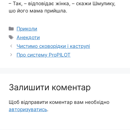
– Так, – відповідає жінка, – скажи Шмулику,
шо його мама прийшла.
Категорії
Приколи
Позначки
Анекдоти
Чистимо сковорідки і каструлі
Про систему ProPILOT
Залишити коментар
Щоб відправити коментар вам необхідно
авторизуватись
.