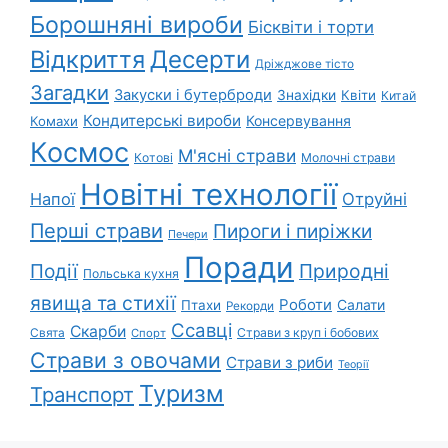
Борошняні вироби
Бісквіти і торти
Відкриття
Десерти
Дріжджове тісто
Загадки
Закуски і бутерброди
Знахідки
Квіти
Китай
Кондитерські вироби
Консервування
Комахи
Космос
М'ясні страви
Котові
Молочні страви
Новітні технології
Напої
Отруйні
Перші страви
Пироги і пиріжки
Печери
Поради
Події
Природні
Польська кухня
явища та стихії
Роботи
Салати
Птахи
Рекорди
Ссавці
Скарби
Свята
Страви з круп і бобових
Спорт
Страви з овочами
Страви з риби
Теорії
Туризм
Транспорт