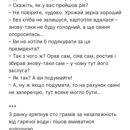
– Скажіть, як у вас пройшов рік?
– Не повірите, чудово. Урожай зерна хороший
– без хліба не залишуся, картопля вдалася –
знову-таки не буду голодний, а ще свиня
опоросилась…
– Ви не хотіли б подякувати за це
президента?
– Так з чого ж? Орав сам, сіяв сам, ростив і
збирав знову-таки сам – у чому тут його
заслуга?
– Як так? А ви подумайте!
– А, ну ж якщо подумати, то на рахунок свині
не заперечую, тут всяке могло бути…
***
З ранку хряпнув сто грамів за незалежність
від гарячої води і пішов вмиватися
холодною.