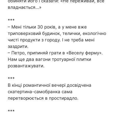
обійняти його і сказати: «Не переживай, все
владнається…»
***
– Мені тільки 30 років, а у мене вже
триповерховий будинок, телички, екологічно
чисті продукти з городу. І не треба мені
заздрити.
– Петро, припиняй грати в «Веселу ферму».
Нам ще два вагони тротуарної плитки
розвантажувати.
***
В кінці романтичної вечері досвідчена
скатертина-самобранка сама
перетворюється в простирадло.
***