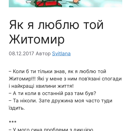
Як я люблю той
Житомир
08.12.2017
Автор
Svitlana
– Коли б ти тільки знав, як я люблю той
Житомир!!! Які у мене з ним пов’язані спогади
і найкращі хвилини життя!
– А ти коли в останній раз там був?
– Та ніколи. Зате дружина моя часто туди
їздить.
***
– У мого сина проблеми з дикцією.