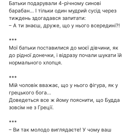
Батьки подарували 4-річному синові
барабан… І тільки один мудрий сусід через
тиждень здогадався запитати:
– А ти знаєш, друже, що у нього всередині?!
***
Мої батьки поставилися до моєї дівчини, як
до рідної донечки, і відразу почали шукати їй
нормального хлопця.
***
Мій чоловік вважає, що у нього фігура, як у
грецького бога…
Доведеться все ж йому пояснити, що Будда
зовсім не з Греції.
***
– Ви так молодо виглядаєте! У чому ваш