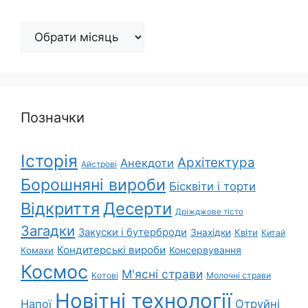
Архіви
Позначки
Історія
Архітектура
Анекдоти
Айстрові
Борошняні вироби
Бісквіти і торти
Відкриття
Десерти
Дріжджове тісто
Загадки
Закуски і бутерброди
Знахідки
Квіти
Китай
Кондитерські вироби
Консервування
Комахи
Космос
М'ясні страви
Котові
Молочні страви
Новітні технології
Напої
Отруйні