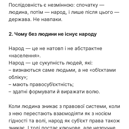
Послідовність є незмінною: спочатку —
людина, потім — народ, і лише після цього —
держава. Не навпаки.
2. Чому без людини не існує народу
Народ — це не натовп і не абстрактне
«населення».
Народ — це сукупність людей, які:
– визнаються саме людьми, а не «об’єктами
обліку»;
– мають правосуб’єктність;
– здатні формувати й виражати волю.
Коли людина зникає з правової системи, коли
з нею перестають взаємодіяти як з носієм
гідності та волі, народ як суб’єкт права також
зникає. І тоді постає ключове, але незручне