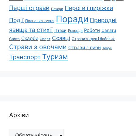
Перші страви
Пироги і пиріжки
Печери
Поради
Природні
Події
Польська кухня
явища та стихії
Роботи
Салати
Птахи
Рекорди
Ссавці
Скарби
Свята
Страви з круп і бобових
Спорт
Страви з овочами
Страви з риби
Теорії
Туризм
Транспорт
Архіви
Архіви