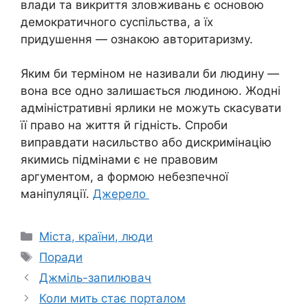
влади та викриття зловживань є основою
демократичного суспільства, а їх
придушення — ознакою авторитаризму.
Яким би терміном не називали би людину —
вона все одно залишається людиною. Жодні
адміністративні ярлики не можуть скасувати
її право на життя й гідність. Спроби
виправдати насильство або дискримінацію
якимись підмінами є не правовим
аргументом, а формою небезпечної
маніпуляції.
Джерело
Категорії
Міста, країни, люди
Позначки
Поради
Джміль-запилювач
Коли мить стає порталом