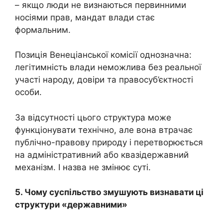
– якщо люди не визнаються первинними
носіями прав, мандат влади стає
формальним.
Позиція Венеціанської комісії однозначна:
легітимність влади неможлива без реальної
участі народу, довіри та правосуб’єктності
особи.
За відсутності цього структура може
функціонувати технічно, але вона втрачає
публічно-правову природу і перетворюється
на адміністративний або квазідержавний
механізм. І назва не змінює суті.
5. Чому суспільство змушують визнавати ці
структури «державними»