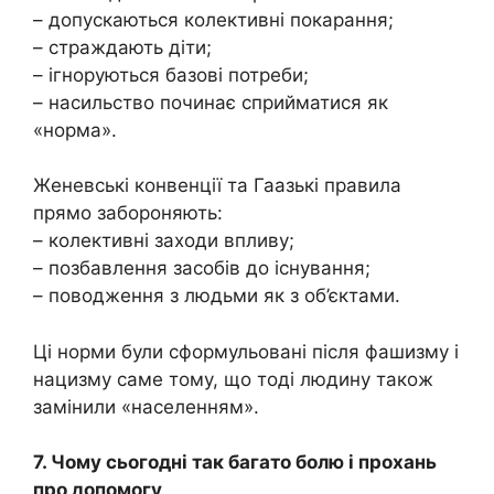
– допускаються колективні покарання;
– страждають діти;
– ігноруються базові потреби;
– насильство починає сприйматися як
«норма».
Женевські конвенції та Гаазькі правила
прямо забороняють:
– колективні заходи впливу;
– позбавлення засобів до існування;
– поводження з людьми як з об’єктами.
Ці норми були сформульовані після фашизму і
нацизму саме тому, що тоді людину також
замінили «населенням».
7. Чому сьогодні так багато болю і прохань
про допомогу