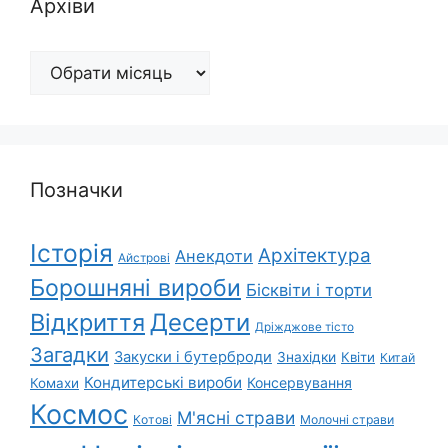
Архіви
Архіви
Позначки
Історія
Архітектура
Анекдоти
Айстрові
Борошняні вироби
Бісквіти і торти
Відкриття
Десерти
Дріжджове тісто
Загадки
Закуски і бутерброди
Знахідки
Квіти
Китай
Кондитерські вироби
Консервування
Комахи
Космос
М'ясні страви
Котові
Молочні страви