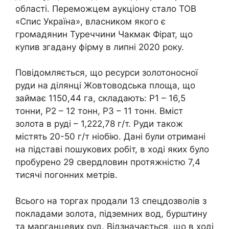
області. Переможцем аукціону стало ТОВ
«Спис Україна», власником якого є
громадянин Туреччини Чакмак Фірат, що
купив згадану фірму в липні 2020 року.
Повідомляється, що ресурси золотоносної
руди на ділянці Жовтоводська площа, що
займає 1150,44 га, складають: P1 – 16,5
тонни, Р2 – 12 тонн, P3 – 11 тонн. Вміст
золота в руді – 1,222,78 г/т. Руди також
містять 20-50 г/т ніобію. Дані були отримані
на підставі пошукових робіт, в ході яких було
пробурено 29 свердловин протяжністю 7,4
тисячі погонних метрів.
Всього на торгах продали 13 спецдозволів з
покладами золота, підземних вод, бурштину
та марганцевих руд. Відзначається, що в ході