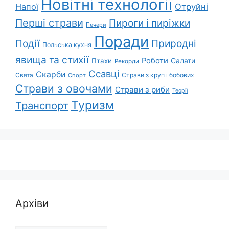
Новітні технології
Напої
Отруйні
Перші страви
Пироги і пиріжки
Печери
Поради
Природні
Події
Польська кухня
явища та стихії
Роботи
Салати
Птахи
Рекорди
Ссавці
Скарби
Свята
Страви з круп і бобових
Спорт
Страви з овочами
Страви з риби
Теорії
Туризм
Транспорт
Архіви