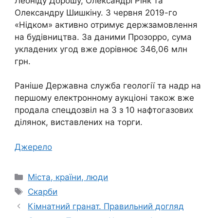
Леоніду Дорошу, Олександрі Рінк та
Олександру Шишкіну. З червня 2019-го
«Нідком» активно отримує держзамовлення
на будівництва. За даними Прозорро, сума
укладених угод вже дорівнює 346,06 млн
грн.
Раніше Державна служба геології та надр на
першому електронному аукціоні також вже
продала спецдозвіл на 3 з 10 нафтогазових
ділянок, виставлених на торги.
Джерело
Категорії
Міста, країни, люди
Позначки
Скарби
Кімнатний гранат. Правильний догляд