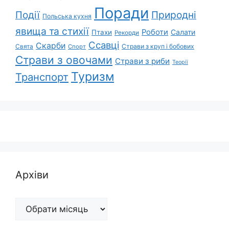
Поради
Природні
Події
Польська кухня
явища та стихії
Роботи
Салати
Птахи
Рекорди
Ссавці
Скарби
Свята
Страви з круп і бобових
Спорт
Страви з овочами
Страви з риби
Теорії
Туризм
Транспорт
Архіви
Архіви