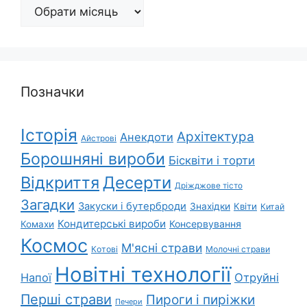
Архіви
Позначки
Історія
Архітектура
Анекдоти
Айстрові
Борошняні вироби
Бісквіти і торти
Відкриття
Десерти
Дріжджове тісто
Загадки
Закуски і бутерброди
Знахідки
Квіти
Китай
Кондитерські вироби
Консервування
Комахи
Космос
М'ясні страви
Котові
Молочні страви
Новітні технології
Напої
Отруйні
Перші страви
Пироги і пиріжки
Печери