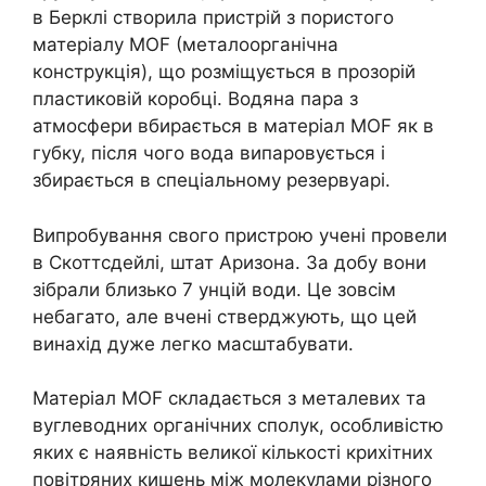
в Берклі створила пристрій з пористого
матеріалу MOF (металоорганічна
конструкція), що розміщується в прозорій
пластиковій коробці. Водяна пара з
атмосфери вбирається в матеріал MOF як в
губку, після чого вода випаровується і
збирається в спеціальному резервуарі.
Випробування свого пристрою учені провели
в Скоттсдейлі, штат Аризона. За добу вони
зібрали близько 7 унцій води. Це зовсім
небагато, але вчені стверджують, що цей
винахід дуже легко масштабувати.
Матеріал MOF складається з металевих та
вуглеводних органічних сполук, особливістю
яких є наявність великої кількості крихітних
повітряних кишень між молекулами різного