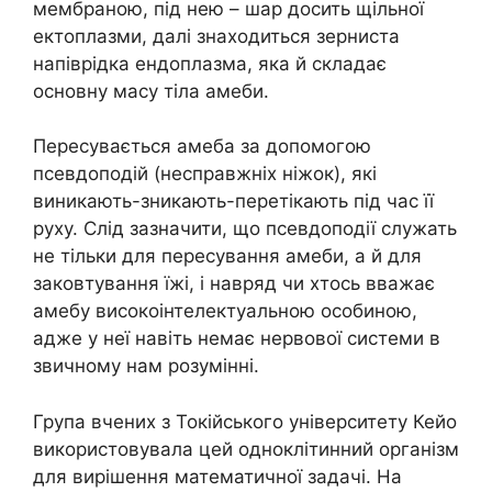
мембраною, під нею – шар досить щільної
ектоплазми, далі знаходиться зерниста
напіврідка ендоплазма, яка й складає
основну масу тіла амеби.
Пересувається амеба за допомогою
псевдоподій (несправжніх ніжок), які
виникають-зникають-перетікають під час її
руху. Слід зазначити, що псевдоподії служать
не тільки для пересування амеби, а й для
заковтування їжі, і навряд чи хтось вважає
амебу високоінтелектуальною особиною,
адже у неї навіть немає нервової системи в
звичному нам розумінні.
Група вчених з Токійського університету Кейо
використовувала цей одноклітинний організм
для вирішення математичної задачі. На