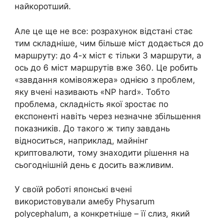
найкоротший.
Але це ще не все: розрахунок відстані стає
тим складніше, чим більше міст додається до
маршруту: до 4-х міст є тільки 3 маршрути, а
ось до 6 міст маршрутів вже 360. Це робить
«завдання комівояжера» однією з проблем,
яку вчені називають «NP hard». Тобто
проблема, складність якої зростає по
експоненті навіть через незначне збільшення
показників. До такого ж типу завдань
відноситься, наприклад, майнінг
криптовалюти, тому знаходити рішення на
сьогоднішній день є досить важливим.
У своїй роботі японські вчені
використовували амебу Physarum
polycephalum, а конкретніше – її слиз, який