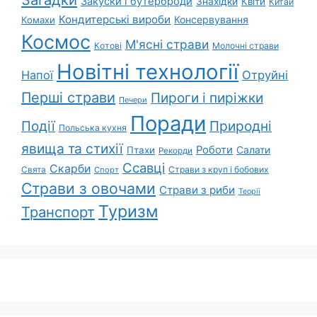
Закуски і бутерброди
Знахідки
Квіти
Китай
Кондитерські вироби
Консервування
Комахи
Космос
М'ясні страви
Котові
Молочні страви
Новітні технології
Напої
Отруйні
Перші страви
Пироги і пиріжки
Печери
Поради
Природні
Події
Польська кухня
явища та стихії
Роботи
Салати
Птахи
Рекорди
Ссавці
Скарби
Свята
Страви з круп і бобових
Спорт
Страви з овочами
Страви з риби
Теорії
Туризм
Транспорт