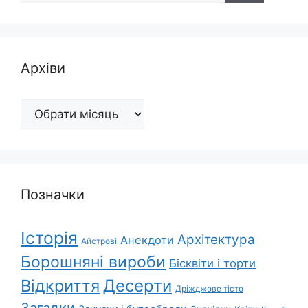
Архіви
Архіви
Позначки
Історія
Архітектура
Анекдоти
Айстрові
Борошняні вироби
Бісквіти і торти
Відкриття
Десерти
Дріжджове тісто
Загадки