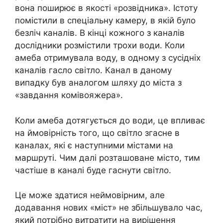
вона поширює в якості «розвідника». Істоту
помістили в спеціальну камеру, в якій було
безліч каналів. В кінці кожного з каналів
дослідники розмістили трохи води. Коли
амеба отримувала воду, в одному з сусідніх
каналів гасло світло. Канал в даному
випадку був аналогом шляху до міста з
«завдання комівояжера».
Коли амеба дотягується до води, це впливає
на ймовірність того, що світло згасне в
каналах, які є наступними містами на
маршруті. Чим далі розташоване місто, тим
частіше в каналі буде гаснути світло.
Це може здатися неймовірним, але
додавання нових «міст» не збільшувало час,
який потрібно витратити на вирішення