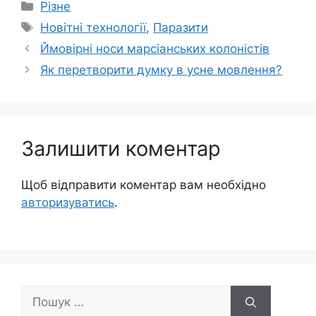
Категорії
Різне
Позначки
Новітні технології
,
Паразити
Ймовірні носи марсіанських колоністів
Як перетворити думку в усне мовлення?
Залишити коментар
Щоб відправити коментар вам необхідно
авторизуватись
.
Пошук: