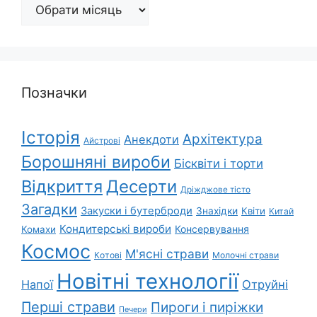
Архіви
Позначки
Історія
Архітектура
Анекдоти
Айстрові
Борошняні вироби
Бісквіти і торти
Відкриття
Десерти
Дріжджове тісто
Загадки
Закуски і бутерброди
Знахідки
Квіти
Китай
Кондитерські вироби
Консервування
Комахи
Космос
М'ясні страви
Котові
Молочні страви
Новітні технології
Напої
Отруйні
Перші страви
Пироги і пиріжки
Печери