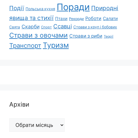
Поради
Природні
Події
Польська кухня
явища та стихії
Роботи
Салати
Птахи
Рекорди
Ссавці
Скарби
Свята
Страви з круп і бобових
Спорт
Страви з овочами
Страви з риби
Теорії
Туризм
Транспорт
Архіви
Архіви