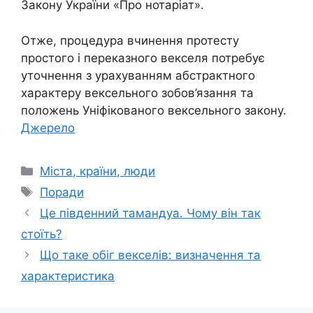
Закону України «Про нотаріат».
Отже, процедура вчинення протесту
простого і переказного векселя потребує
уточнення з урахуванням абстрактного
характеру вексельного зобов’язання та
положень Уніфікованого вексельного закону.
Джерело
Категорії
Міста, країни, люди
Позначки
Поради
Це південний тамандуа. Чому він так
стоїть?
Що таке обіг векселів: визначення та
характеристика