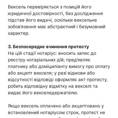
Вексель перевіряється з позицій його
юридичної достовірності, без дослідження
підстав його видачі, оскільки вексельне
зобов’язання має абстрактний і безумовний
характер.
3. Безпосереднє вчинення протесту
На цій стадії нотаріус: вносить запис до
реєстру нотаріальних дій; пред’являє
платнику або доміциліанту вимогу про оплату
або акцепт векселя; у разі відмови або
відсутності відповіді оформляє акт протесту,
робить відповідну відмітку на векселі та
видає його векселедержателю.
Якщо вексель оплачено або акцептовано у
встановлений нотаріусом строк, протест не