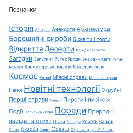
Позначки
Історія
Архітектура
Анекдоти
Айстрові
Борошняні вироби
Бісквіти і торти
Відкриття
Десерти
Дріжджове тісто
Загадки
Закуски і бутерброди
Знахідки
Квіти
Китай
Кондитерські вироби
Консервування
Комахи
Космос
М'ясні страви
Котові
Молочні страви
Новітні технології
Напої
Отруйні
Перші страви
Пироги і пиріжки
Печери
Поради
Природні
Події
Польська кухня
явища та стихії
Роботи
Салати
Птахи
Рекорди
Ссавці
Скарби
Свята
Страви з круп і бобових
Спорт