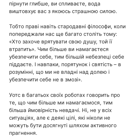
пірнути глибше, ви спливаєте, вода
виштовхує вас з якоюсь страшною силою.
Тобто праві навіть стародавні філософи, коли
попереджали нас ще багато століть тому:
«Хто захоче врятувати свою душу, той її
втратить». Чим більше ви намагаєтеся
убезпечити себе, тим більшій небезпеці себе
піддаєте. І навпаки, порятунок і святість – в
розумінні, що ми не владні над долею і
убезпечити себе не в змозі».
Уотс в багатьох своїх роботах говорить про
те, що чим більше ми намагаємося, тим
більша ймовірність невдачі. Ні, не у всіх
ситуаціях, але є деякі цілі, які ніколи не
можуть бути досягнуті шляхом активного
прагнення.