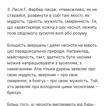
3. Леслі Г. Фарбер писав: «Неможливо, як не
старайся, розвинути в собі такі якості, як
мудрість, гідність, мужність, смиренність. Те,
що характеризує кожну з цих чеснот, лежить
поза свідомого зусилля волі або розуму.
Більшість звершень і деякі чесноти не мають
цієї парадоксальної природи. Наприклад,
майстерність, такт, здатність бути чесним
можна напрацьовувати з зусиллям, з
намаганням. Але тільки дурень заявляє про
свою мудрість, зверхник – про своє
смирення, а боягуз – про свою мужність. Той,
хто заявляє про володіння цими чеснотами –
брехун.
Більш того, ці чесноти вислизають від будь-